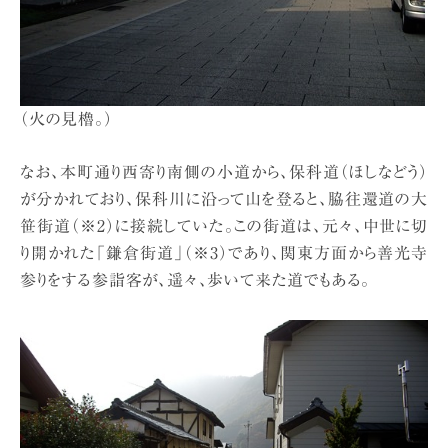
（火の見櫓。）
なお、本町通り西寄り南側の小道から、保科道（ほしなどう）
が分かれており、保科川に沿って山を登ると、脇往還道の大
笹街道（※2）に接続していた。この街道は、元々、中世に切
り開かれた「鎌倉街道」（※3）であり、関東方面から善光寺
参りをする参詣客が、遥々、歩いて来た道でもある。