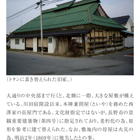
（トタンに葺き替えられた旧家。）
大通りの中央部まで行くと、北側に一際、大きな屋敷が構え
ている。川田宿開設以来、本陣兼問屋（といや）を務めた西
澤家の長屋門である。文化財指定ではないが、長野市の景
観重要建築物（第四号）に指定されており、老朽化の為、原
形を参考に建て替えられた。なお、敷地内の母屋は火災の
為、明治2年（1869年）に焼失したとの事。