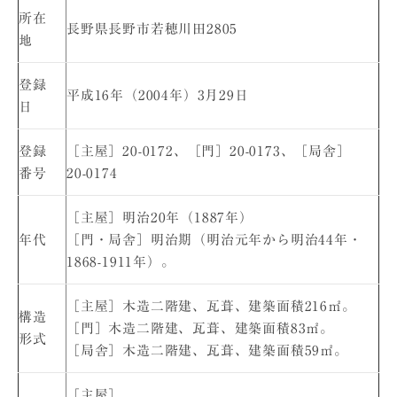
所在
長野県長野市若穂川田2805
地
登録
平成16年（2004年）3月29日
日
登録
［主屋］20-0172、［門］20-0173、［局舎］
番号
20-0174
［主屋］明治20年（1887年）
年代
［門・局舎］明治期（明治元年から明治44年・
1868-1911年）。
［主屋］木造二階建、瓦葺、建築面積216㎡。
構造
［門］木造二階建、瓦葺、建築面積83㎡。
形式
［局舎］木造二階建、瓦葺、建築面積59㎡。
［主屋］