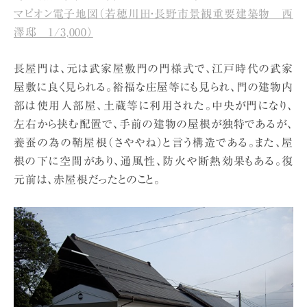
マピオン電子地図（若穂川田・長野市景観重要建築物 西
澤邸 1/3,000）
長屋門は、元は武家屋敷門の門様式で、江戸時代の武家
屋敷に良く見られる。裕福な庄屋等にも見られ、門の建物内
部は使用人部屋、土蔵等に利用された。中央が門になり、
左右から挟む配置で、手前の建物の屋根が独特であるが、
養蚕の為の鞘屋根（さややね）と言う構造である。また、屋
根の下に空間があり、通風性、防火や断熱効果もある。復
元前は、赤屋根だったとのこと。