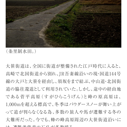
（条里制水田。）
大笹街道は、全国に街道が整備された江戸時代に入ると、
高崎で北国街道から別れ、JR吾妻線沿いの現・国道144号
線の大戸と大笹を経由し、須坂をまで結ぶ、中山道・北国街
道の脇往還道として利用されていた。しかし、途中の経由地
である菅平高原（すがひらこうげん）と峰の原高原は、
1,000mを超える標高で、冬季はパウダースノーが舞い上が
って道が判らなくなる為、多数の旅人や馬が遭難する冬の
大難所だった。今でも、蜂の峰高原周辺の大笹街道沿いに