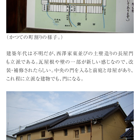
（かつての町割りの様子。）
建築年代は不明だが、西澤家東並びの土壁造りの長屋門
も立派である。瓦屋根や壁の一部が新しい感じなので、改
装・補修されたらしい。中央の門を入ると前庭と母屋があり、
これ程に立派な建物でも、門になる。