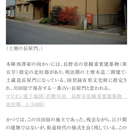
（土壁の長屋門。）
本陣西澤家の向かいには、長野市の景観重要建築物（第
五号）指定の北村邸があり、明治期の土壁木造二階建て・
土蔵造長屋門になっている。国登録有形文化財に指定さ
れ、川田宿で現存する一番古い長屋門と思われる。
マピオン電子地図（若穂川田 長野市景観重要建築物
北村邸 1/3,000）
かつては、この川田宿の地主であった。残念ながら、江戸期
の建物ではないが、街道時代の様式を良く残している。この