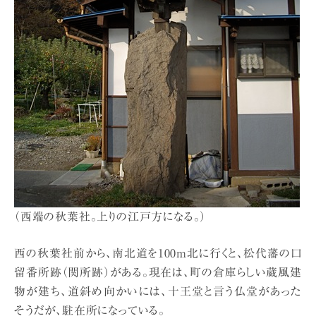
（西端の秋葉社。上りの江戸方になる。）
西の秋葉社前から、南北道を100m北に行くと、松代藩の口
留番所跡（関所跡）がある。現在は、町の倉庫らしい蔵風建
物が建ち、道斜め向かいには、十王堂と言う仏堂があった
そうだが、駐在所になっている。