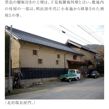
黒色の腰板付きの土壁は、下見板腰板外壁と言い、敷地内
の母屋の一部は、明治20年代に小布施から移築された酒
屋との事。
（北村邸長屋門。）