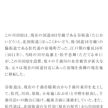
この川田宿は、現在の国道403号線である谷街道（たにか
いどう）と、北国街道（ほっこくかいどう、現・国道18号線）の
脇街道である松代道の宿場町だった。江戸期の慶長16年
（1611年）、当時の川中島藩主・松平忠輝（ただてる※1）
が、この川田宿を設置。度々の千曲川の水害被害が甚大な
為、元々は現在の国道付近にあった宿場を南側の現在地
に移転した。
谷街道は、現在の千曲市稲荷山から千曲川東岸を北上し
て、松代、川田、須坂、小布施（おぶせ）と中野を経由し、千
曲川沿いの飯山に抜け、越後方面に連絡をしていた。また、
松代道は、北国街道の矢代宿（現在の屋代）から川田宿ま