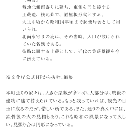
敷地北側西寄りに建ち、東側を門と接する。
土蔵造、桟瓦葺で、置屋根形式とする。
大正中頃から昭和14年頃まで郵便局舎として用
いられ、
北面東寄りの庇は、その当時、入口が設けられ
ていた名残である。
街路に面する土蔵として、近代の集落景観を今
に伝えている。
※文化庁公式HPから抜粋、編集。
本町通りの家々は、大きな屋敷が多いが、大部分は、戦後の
建物に建て替えられている。もっと残っていれば、観光の目
玉に成るのだが、惜しい所である。また、通りの真ん中には、
鉄骨製の火の見櫓もあり、これも昭和の風景になって久し
い。見張り台は円形になっている。