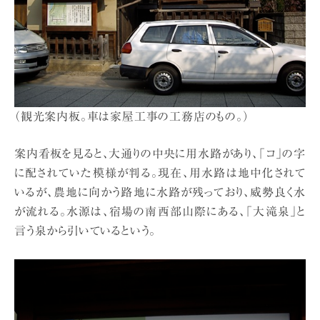
（観光案内板。車は家屋工事の工務店のもの。）
案内看板を見ると、大通りの中央に用水路があり、「コ」の字
に配されていた模様が判る。現在、用水路は地中化されて
いるが、農地に向かう路地に水路が残っており、威勢良く水
が流れる。水源は、宿場の南西部山際にある、「大滝泉」と
言う泉から引いているという。