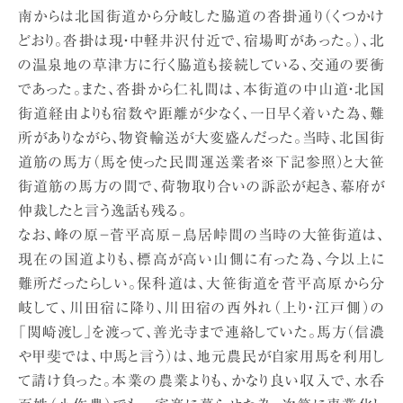
南からは北国街道から分岐した脇道の沓掛通り（くつかけ
どおり。沓掛は現・中軽井沢付近で、宿場町があった。）、北
の温泉地の草津方に行く脇道も接続している、交通の要衝
であった。また、沓掛から仁礼間は、本街道の中山道・北国
街道経由よりも宿数や距離が少なく、一日早く着いた為、難
所がありながら、物資輸送が大変盛んだった。当時、北国街
道筋の馬方（馬を使った民間運送業者※下記参照）と大笹
街道筋の馬方の間で、荷物取り合いの訴訟が起き、幕府が
仲裁したと言う逸話も残る。
なお、峰の原−菅平高原−鳥居峠間の当時の大笹街道は、
現在の国道よりも、標高が高い山側に有った為、今以上に
難所だったらしい。保科道は、大笹街道を菅平高原から分
岐して、川田宿に降り、川田宿の西外れ（上り・江戸側）の
「関崎渡し」を渡って、善光寺まで連絡していた。馬方（信濃
や甲斐では、中馬と言う）は、地元農民が自家用馬を利用し
て請け負った。本業の農業よりも、かなり良い収入で、水呑