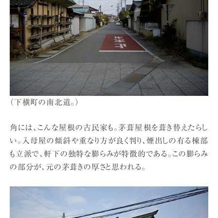
（下横町の南北道。）
角には、こんな屋根の古民家も。茅葺屋根を葺き替えたらし
い。入母屋の傾斜や重なり方が良く判り、煙出しの有る棟部
も立派で、軒下の独特な膨らみが特徴的である。この膨らみ
の部分が、元の茅葺きの厚さと思われる。