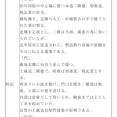
旧川田宿の中心地に建つ木造二階建、切妻造、
桟瓦葺の居宅。
棟札拠り、近隣の大工・中條豊吉の手で建てら
れた事が判る。
北側を正面とし、二階は当初、養蚕の為に用い
られていたが、
近年居室に改造された。明治期の宿場の景観を
今日に伝える建築である。
［門］
敷地北側に局舎と並んで建つ。
土蔵造二階建で、屋根は切妻造、桟瓦葺とす
る。
特記
西寄りに小庇を掛け、門口を開き、腰部は板
張、上部に小窓を設ける。
内部は倉庫として用いられ、戦前までは主とし
て米を収めていた。
良質の土蔵造長屋門建築の好例である。
［局舎］