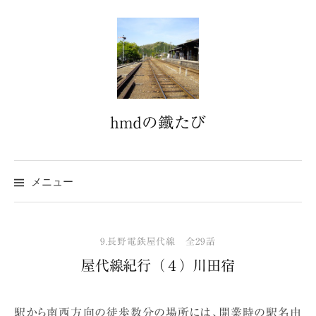
コ
ン
テ
ン
ツ
へ
hmdの鐵たび
ス
キ
ッ
プ
メニュー
9.長野電鉄屋代線 全29話
屋代線紀行（４）川田宿
駅から南西方向の徒歩数分の場所には、開業時の駅名由