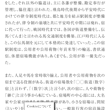
をした。それ以外の脇道は、主に各藩が整備、勘定奉行が
管理し、脇往還と言われた。飛鳥時代後期から平安時代に
かけての律令制度時代は、都と地方を結ぶ駅制度が整備
されたが、律令制の崩壊と共に平安時代中期には廃れ、宿
に代って行った。戦国時代までは、各国が街道整備をし、伝
馬（てんま）と言われる馬交通制度を構築。江戸時代に入る
と、この伝馬制を元にして本格的に発達していった。この宿
駅制度は、公用者や公用荷物（年貢米等）の輸送、書状通
信、休憩宿場機能があり、あくまでも、公用が第一優先だっ
た。
また、人足や馬を常時取り揃え、公用者や公用荷物を次の
宿まで送る役割がある。街道の宿場数を「◯◯街道（数字）
宿」と言わず、「（数字）次」と言うが、次の宿に、人や荷物を
「継ぐ」と言う事から転じている。宿場町の中心部には、大名
家や公家が泊まる本陣・脇本陣があり、小さな宿場は、問屋
Cookieについて
（といや）を兼ねている事が多い。一般旅行客の宿泊施設