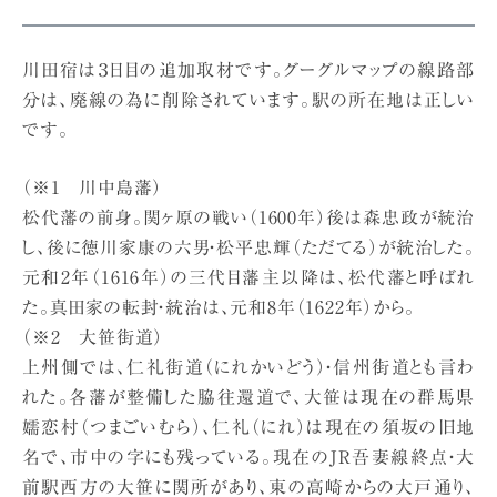
川田宿は３日目の追加取材です。グーグルマップの線路部
分は、廃線の為に削除されています。駅の所在地は正しい
です。
（※1 川中島藩）
松代藩の前身。関ヶ原の戦い（1600年）後は森忠政が統治
し、後に徳川家康の六男・松平忠輝（ただてる）が統治した。
元和2年（1616年）の三代目藩主以降は、松代藩と呼ばれ
た。真田家の転封・統治は、元和8年（1622年）から。
（※2 大笹街道）
上州側では、仁礼街道（にれかいどう）・信州街道とも言わ
れた。各藩が整備した脇往還道で、大笹は現在の群馬県
嬬恋村（つまごいむら）、仁礼（にれ）は現在の須坂の旧地
名で、市中の字にも残っている。現在のJR吾妻線終点・大
前駅西方の大笹に関所があり、東の高崎からの大戸通り、