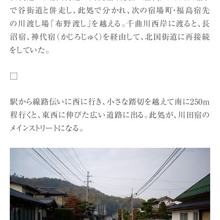
で谷街道と併走し、此処で分かれ、次の宿場町・福島宿先
の川渡し場「布野渡し」を越える。千曲川西岸に渡ると、長
沼宿、神代宿（かじろじゅく）を経由して、北国街道に再接続
をしていた。
□
駅から線路伝いに西に行き、小さな踏切を越えて南に250m
程行くと、東西に伸びた広い道路に出る。此処が、川田宿の
メインストリートになる。