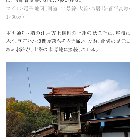
は、遭難者供養の石仏が多数残る。
マピオン電子地図（国道144号線・大笹・鳥居峠・菅平高原・
1/30万）
本町通り西端の江戸方上横町の上組の秋葉社は、屋根は
赤く、巨石との隙間が落ちそうで怖い。なお、此処の足元に
ある水路が、山際の水源地に接続している。