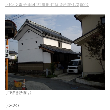
マピオン電子地図（町川田・口留番所跡・1/3,000）
（口留番所跡。）
（つづく）