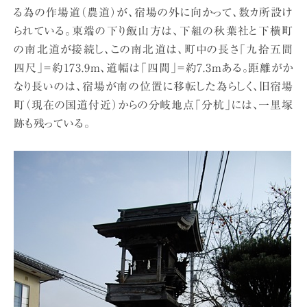
る為の作場道（農道）が、宿場の外に向かって、数カ所設け
られている。東端の下り飯山方は、下組の秋葉社と下横町
の南北道が接続し、この南北道は、町中の長さ「九拾五間
四尺」＝約173.9m、道幅は「四間」＝約7.3mある。距離がか
なり長いのは、宿場が南の位置に移転した為らしく、旧宿場
町（現在の国道付近）からの分岐地点「分杭」には、一里塚
跡も残っている。