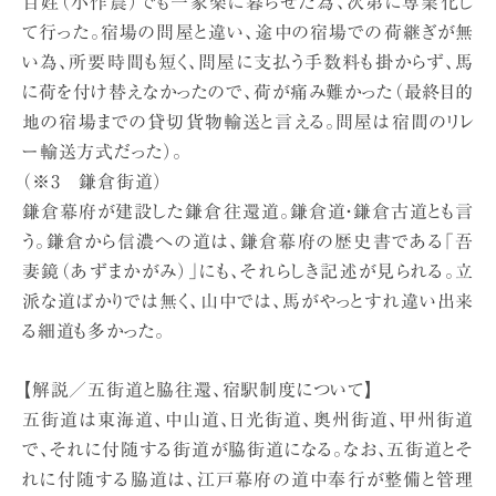
百姓（小作農）でも一家楽に暮らせた為、次第に専業化し
て行った。宿場の問屋と違い、途中の宿場での荷継ぎが無
い為、所要時間も短く、問屋に支払う手数料も掛からず、馬
に荷を付け替えなかったので、荷が痛み難かった（最終目的
地の宿場までの貸切貨物輸送と言える。問屋は宿間のリレ
ー輸送方式だった）。
（※3 鎌倉街道）
鎌倉幕府が建設した鎌倉往還道。鎌倉道・鎌倉古道とも言
う。鎌倉から信濃への道は、鎌倉幕府の歴史書である「吾
妻鏡（あずまかがみ）」にも、それらしき記述が見られる。立
派な道ばかりでは無く、山中では、馬がやっとすれ違い出来
る細道も多かった。
【解説／五街道と脇往還、宿駅制度について】
五街道は東海道、中山道、日光街道、奥州街道、甲州街道
で、それに付随する街道が脇街道になる。なお、五街道とそ
れに付随する脇道は、江戸幕府の道中奉行が整備と管理