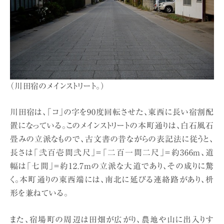
（川田宿のメインストリート。）
川田宿は、「コ」の字を90度回転させた、東西に長い宿割配
置になっている。このメインストリートの本町通りは、白石風石
畳みの立派なもので、古文書の昔ながらの表記法に従うと、
長さは「弐百壱間弐尺」＝「二百一間二尺」＝約366m、道
幅は「七間」＝約12.7mの立派な大道であり、その成りに驚
く。本町通りの東西端には、南北に延びる連絡路があり、枡
形を兼ねている。
また、宿場町の周辺は田畑が広がり、農地や山に出入りす