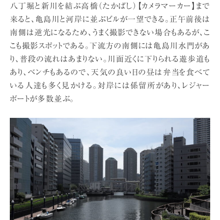
八丁堀と新川を結ぶ高橋（たかばし）【カメラマーカー】まで
来ると、亀島川と河岸に並ぶビルが一望できる。正午前後は
南側は逆光になるため、うまく撮影できない場合もあるが、こ
こも撮影スポットである。下流方の南側には亀島川水門があ
り、普段の流れはあまりない。川面近くに下りられる遊歩道も
あり、ベンチもあるので、天気の良い日の昼は弁当を食べて
いる人達も多く見かける。対岸には係留所があり、レジャー
ボートが多数並ぶ。