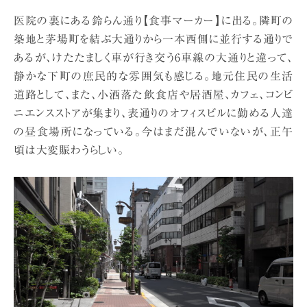
医院の裏にある鈴らん通り【食事マーカー】に出る。隣町の
築地と茅場町を結ぶ大通りから一本西側に並行する通りで
あるが、けたたましく車が行き交う6車線の大通りと違って、
静かな下町の庶民的な雰囲気も感じる。地元住民の生活
道路として、また、小洒落た飲食店や居酒屋、カフェ、コンビ
ニエンスストアが集まり、表通りのオフィスビルに勤める人達
の昼食場所になっている。今はまだ混んでいないが、正午
頃は大変賑わうらしい。