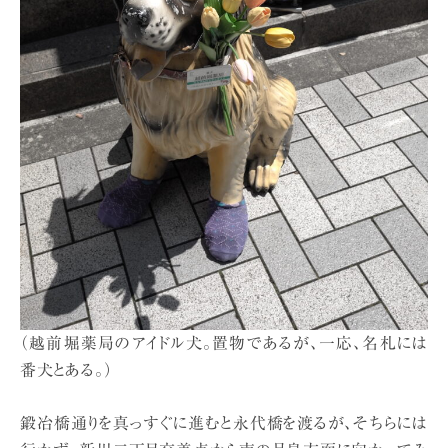
（越前堀薬局のアイドル犬。置物であるが、一応、名札には
番犬とある。）
鍛冶橋通りを真っすぐに進むと永代橋を渡るが、そちらには