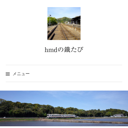
コ
ン
テ
ン
ツ
へ
hmdの鐵たび
ス
キ
ッ
プ
メニュー