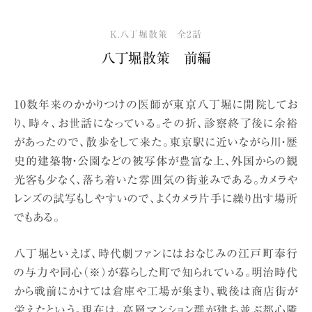
K.八丁堀散策 全2話
八丁堀散策 前編
10数年来のかかりつけの医師が東京八丁堀に開院してお
り、時々、お世話になっている。その折、診察終了後に余裕
があったので、散歩をして来た。東京駅に近いながら川・歴
史的建築物・公園などの被写体が豊富な上、外国からの観
光客も少なく、落ち着いた雰囲気の街並みである。カメラや
レンズの試写もしやすいので、よくカメラ片手に繰り出す場所
でもある。
八丁堀といえば、時代劇ファンにはおなじみの江戸町奉行
の与力や同心（※）が暮らした町で知られている。明治時代
から戦前にかけては倉庫や工場が集まり、戦後は商店街が
栄えたという。現在は、高層マンション群が建ち並ぶ都心隣