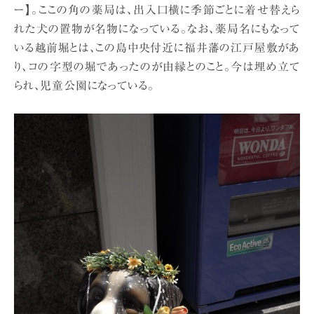
ー】。ここの角の薬局は、出入口横に季節ごとに着せ替えら
れた犬の置物が名物になっている。なお、薬局名にもなって
いる越前堀とは、この島中央付近に福井藩の江戸屋敷があ
り、コの字型の堀であったのが由縁とのこと。今は埋め立て
られ、児童公園になっている。