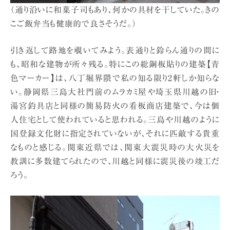
（通り沿いに和菓子司もあり、何かの具材を干していた。きの
こご飯弁当も健康的で良さそうだ。）
引き返して路地を覗いてみよう。表通りと鈴らん通りの間に
も、昭和な建物が所々残る。特にこの総銅板貼りの建築【青
色マーカー】は、八丁堀界隈で私の知る限り2軒しか知らな
い。静岡県三島大社門前のムラカミ屋や埼玉県川越の旧・
湯宮釣具店と同様の簡易防火の看板商店建築で、今は個
人住宅として使われていると思われる。三島や川越のように
国登録文化財に指定されていないが、それに匹敵する貴重
なものと感じる。関東近県では、関東大震災時の大火災を
教訓に多数建てられたので、川越と同様に震災後の竣工だ
ろう。