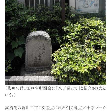
（芭蕉句碑。江戸名所図会に「八丁堀にて」と紹介されたと
いう。）
高橋先の新川二丁目交差点に戻ろう【C地点／十字マーカ