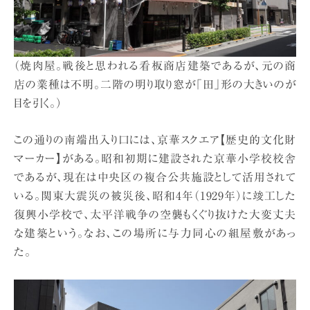
（焼肉屋。戦後と思われる看板商店建築であるが、元の商
店の業種は不明。二階の明り取り窓が「田」形の大きいのが
目を引く。）
この通りの南端出入り口には、京華スクエア【歴史的文化財
マーカー】がある。昭和初期に建設された京華小学校校舎
であるが、現在は中央区の複合公共施設として活用されて
いる。関東大震災の被災後、昭和4年（1929年）に竣工した
復興小学校で、太平洋戦争の空襲もくぐり抜けた大変丈夫
な建築という。なお、この場所に与力同心の組屋敷があっ
た。