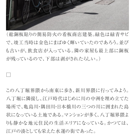
（総銅板貼りの簡易防火の看板商店建築。緑色は緑青サビ
で、竣工当時は金色にまばゆく輝いていたのであろう。並び
も古いが、飲食店が入っている。隣の家屋も最上部に銅板
が残っているので、下部は剥がされたらしい。）
□
この八丁堀界隈から南東に歩き、新川界隈に行ってみよう。
八丁堀に隣接し、江戸時代はじめに川の中洲を埋め立てた
場所で、亀島川・隅田川・日本橋川の三つの川に囲まれた島
状になっている土地である。マンションが多く、八丁堀界隈よ
りも静かな地元住民の生活エリアになっている。かつては、
江戸の湊としても栄えた水運の街であった。