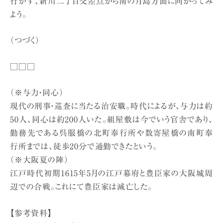
行かず、新川二丁目交差点から南の月島方面に向かってみ
よう。
（つづく）
□□□
（※与力・同心）
現代の刑事・巡査に当たる治安職。時代によるが、与力は約
50人、同心は約200人いた。組屋敷は今でいう官舎であり、
勤務先である呉服橋の北町奉行所や数寄屋橋の南町奉
行所までは、徒歩20分で通勤できたという。
（※大阪夏の陣）
江戸時代初期1615年5月の江戸幕府と豊臣家の大阪城周
辺での合戦。これにて豊臣家は滅亡した。
【参考資料】