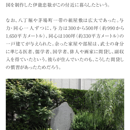
図を制作した伊能忠敬がこの付近に暮らしたという。
なお、八丁堀や茅場町一帯の組屋敷は広大であった。与
力・同心一人ずつに、与力は300から500坪（約990から
1,650平方メートル）、同心は100坪（約330平方メートル）の
一戸建てが与えられた。余った家屋や部屋は、武士の身分
に準じる医者、儒学者、国学者、俳人や画家に間貸し、副収
入を得ていたという。彼らが住んでいたのも、こうした間貸し
の慣習があったためだろう。