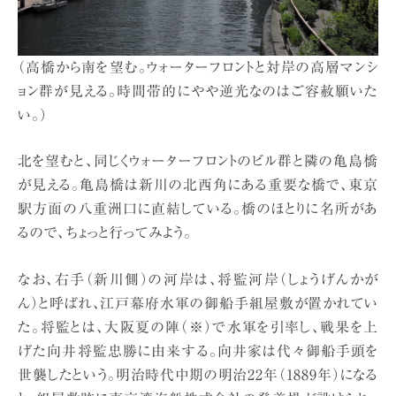
（高橋から南を望む。ウォーターフロントと対岸の高層マンシ
ョン群が見える。時間帯的にやや逆光なのはご容赦願いた
い。）
北を望むと、同じくウォーターフロントのビル群と隣の亀島橋
が見える。亀島橋は新川の北西角にある重要な橋で、東京
駅方面の八重洲口に直結している。橋のほとりに名所があ
るので、ちょっと行ってみよう。
なお、右手（新川側）の河岸は、将監河岸（しょうげんかが
ん）と呼ばれ、江戸幕府水軍の御船手組屋敷が置かれてい
た。将監とは、大阪夏の陣（※）で水軍を引率し、戦果を上
げた向井将監忠勝に由来する。向井家は代々御船手頭を
世襲したという。明治時代中期の明治22年（1889年）になる