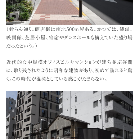
（鈴らん通り。商店街は南北500m程ある。かつては、銭湯、
映画館、芝居小屋、寄席やダンスホールも構えていた盛り場
だったという。）
近代的な中規模オフィスビルやマンションが建ち並ぶ谷間
に、取り残されたように昭和な建物があり、初めて訪れると驚
く。この時代が混沌としている感じがたまらない。