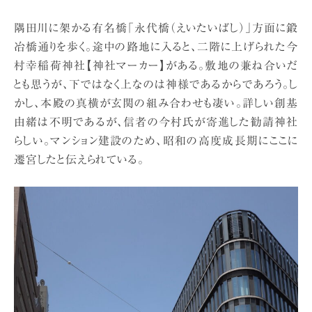
隅田川に架かる有名橋「永代橋（えいたいばし）」方面に鍛
冶橋通りを歩く。途中の路地に入ると、二階に上げられた今
村幸稲荷神社【神社マーカー】がある。敷地の兼ね合いだ
とも思うが、下ではなく上なのは神様であるからであろう。し
かし、本殿の真横が玄関の組み合わせも凄い。詳しい創基
由緒は不明であるが、信者の今村氏が寄進した勧請神社
らしい。マンション建設のため、昭和の高度成長期にここに
遷宮したと伝えられている。