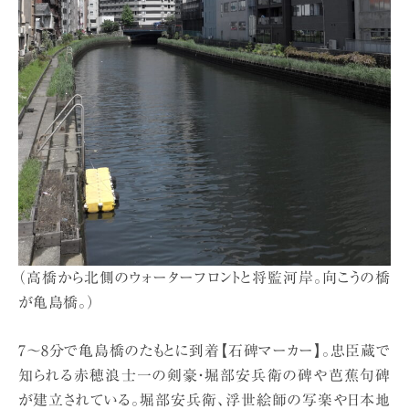
（高橋から北側のウォーターフロントと将監河岸。向こうの橋
が亀島橋。）
7〜8分で亀島橋のたもとに到着【石碑マーカー】。忠臣蔵で
知られる赤穂浪士一の剣豪・堀部安兵衛の碑や芭蕉句碑
が建立されている。堀部安兵衛、浮世絵師の写楽や日本地