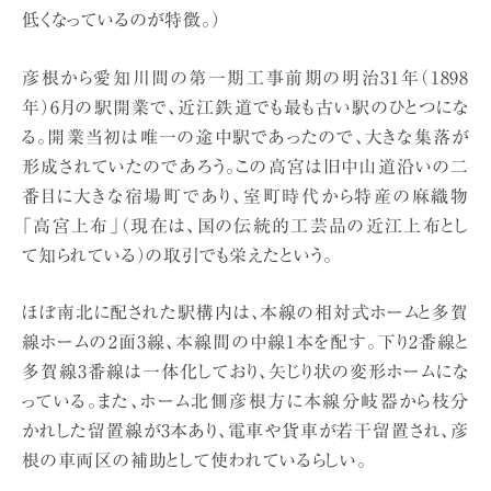
低くなっているのが特徴。）
彦根から愛知川間の第一期工事前期の明治31年（1898
年）6月の駅開業で、近江鉄道でも最も古い駅のひとつにな
る。開業当初は唯一の途中駅であったので、大きな集落が
形成されていたのであろう。この高宮は旧中山道沿いの二
番目に大きな宿場町であり、室町時代から特産の麻織物
「高宮上布」（現在は、国の伝統的工芸品の近江上布とし
て知られている）の取引でも栄えたという。
ほぼ南北に配された駅構内は、本線の相対式ホームと多賀
線ホームの2面3線、本線間の中線1本を配す。下り2番線と
多賀線3番線は一体化しており、矢じり状の変形ホームにな
っている。また、ホーム北側彦根方に本線分岐器から枝分
かれした留置線が3本あり、電車や貨車が若干留置され、彦
根の車両区の補助として使われているらしい。