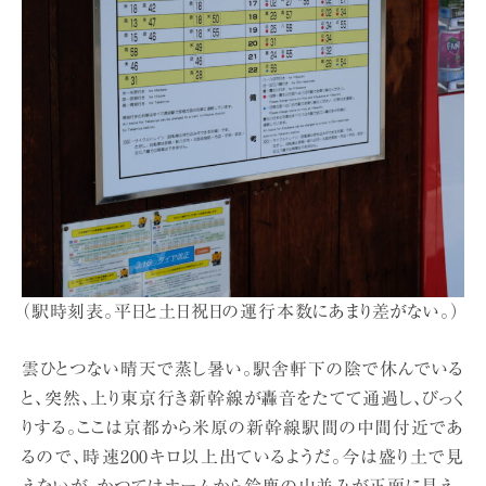
（駅時刻表。平日と土日祝日の運行本数にあまり差がない。）
雲ひとつない晴天で蒸し暑い。駅舎軒下の陰で休んでいる
と、突然、上り東京行き新幹線が轟音をたてて通過し、びっく
りする。ここは京都から米原の新幹線駅間の中間付近であ
るので、時速200キロ以上出ているようだ。今は盛り土で見
えないが、かつてはホームから鈴鹿の山並みが正面に見え、