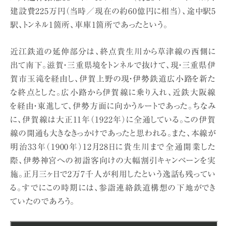
建設費225万円（当時／現在の約60億円に相当）、途中駅5
駅、トンネル1箇所、車庫1箇所であったという。
近江鉄道の延伸部分は、終点貴生川から草津線の西側に
出て南下。滋賀・三重県境をトンネルで抜けて、現・三重県伊
賀市玉滝を経由し、伊賀上野の現・伊勢鉄道広小路を新た
な終点とした。広小路から伊賀線に乗り入れ、近鉄大阪線
を経由・東進して、伊勢方面に向かうルートであった。ちなみ
に、伊賀線は大正11年（1922年）に全通している。この伊賀
線の開通も大きなきっかけであったと思われる。また、本線が
明治33年（1900年）12月28日に貴生川まで全通開業した
際、伊勢神宮への初詣客向けの大幅割引キャンペーンを実
施。正月三ヶ日で2万7千人が利用したという逸話も残ってい
る。すでにこの時期には、参詣連絡鉄道構想の下地ができ
ていたのであろう。