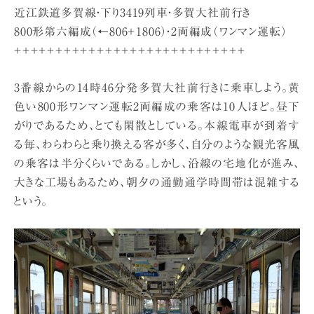
近江鉄道多賀線・下り3419列車・多賀大社前行き
800形第六編成（←806＋1806）・2両編成（ワンマン運転）
＋＋＋＋＋＋＋＋＋＋＋＋＋＋＋＋＋＋＋＋＋＋＋＋＋＋＋＋
3番線からの14時46分発多賀大社前行きに乗車しよう。黄
色い800形ワンマン運転2両編成の乗客は10人ほど。昼下
がりであるため、とても閑散としている。本線電車が到着す
る毎、わらわらと乗り換える客が多く、自分のような観光客風
の乗客は半分くらいである。しかし、沿線の宅地化が進み、
大きな工場もあるため、朝夕の通勤通学時間帯は混雑する
という。