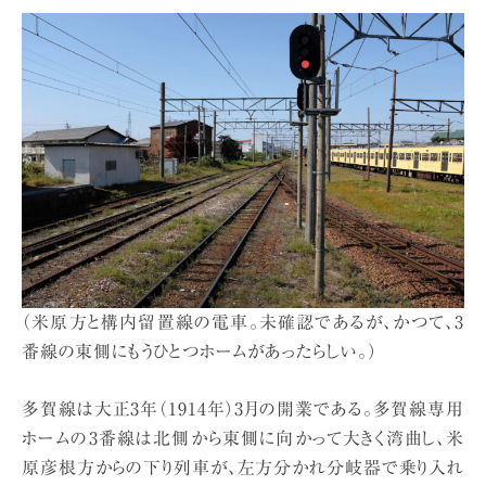
（米原方と構内留置線の電車。未確認であるが、かつて、3
番線の東側にもうひとつホームがあったらしい。）
多賀線は大正3年（1914年）3月の開業である。多賀線専用
ホームの3番線は北側から東側に向かって大きく湾曲し、米
原彦根方からの下り列車が、左方分かれ分岐器で乗り入れ