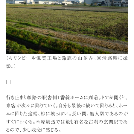
（キリンビール滋賀工場と鈴鹿の山並み。※帰路時に撮
影。）
□
行き止まり線路の駅舎側1番線ホームに到着。ドアが開くと、
乗客が次々に降りていく。自分も最後に続いて降りると、ホー
ムに降りた途端、妙に埃っぽい。長い間、無人駅であるのが
すぐにわかる。米原周辺では最も有名な古刹の玄関駅であ
るので、少し残念に感じる。