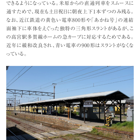
できるようになっている。米原からの直通列車をスムースに
通すためで、現在も土日祝日に朝夜上下1本ずつのみ残る。
なお、近江鉄道の黄色い電車800形や「あかね号」の連結
面袖下に車体をえぐった独特の三角形スラントがあるが、こ
の高宮駅多賀線ホームの急カーブに対応するためである。
近年に緩和改良され、青い電車の900形はスラントがなくな
っている。