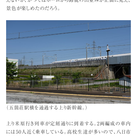
景色が楽しめたのだろう。
（五箇荘駅横を通過する上り新幹線。）
上り米原行き列車が定刻通りに到着する。2両編成の車内
には50人近く乗車している。高校生達が多いので、八日市