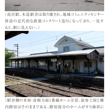
（高宮駅。木造駅舎は取り壊され、地域コミュニティセンター
併設の近代的な鉄筋コンクリート造りになっており、一見す
ると、駅に見えない。）
（駅舎側の米原・彦根方面1番線ホーム全景。旅客上屋と構
内踏切はそのままである。踏切部分のホームがすり鉢状に