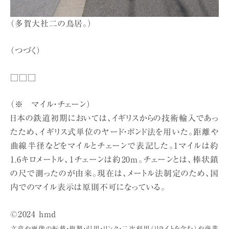
（多賀大社二の鳥居。）
（つづく）
□□□
（※ マイル・チェーン）
日本の鉄道初期においては、イギリスからの技術輸入であっ
たため、イギリス式単位のヤード・ポンド法を用いた。距離や
曲線半径などをマイルとチェーンで表記した。1マイルは約
1.6キロメートル、1チェーンは約20m。チェーンとは、棒状鎖
の尺で測ったのが由来。現在は、メートル法制定のため、国
内でのマイル表示は原則不可になっている。
©2024 hmd
文章や画像の転載・複製・引用・リンク・二次利用（リライトを含む）や商業