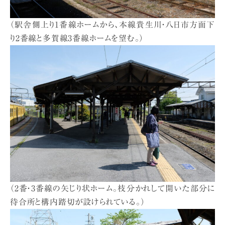
（駅舎側上り1番線ホームから、本線貴生川・八日市方面下
り2番線と多賀線3番線ホームを望む。）
（2番・3番線の矢じり状ホーム。枝分かれして開いた部分に
待合所と構内踏切が設けられている。）