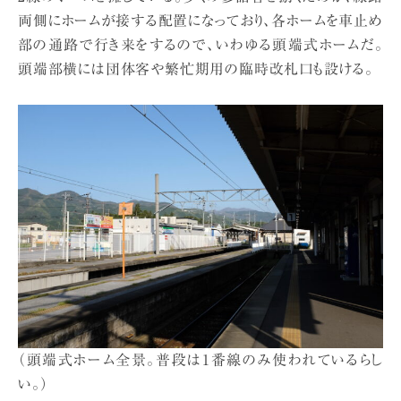
両側にホームが接する配置になっており、各ホームを車止め
部の通路で行き来をするので、いわゆる頭端式ホームだ。
頭端部横には団体客や繁忙期用の臨時改札口も設ける。
（頭端式ホーム全景。普段は1番線のみ使われているらし
い。）