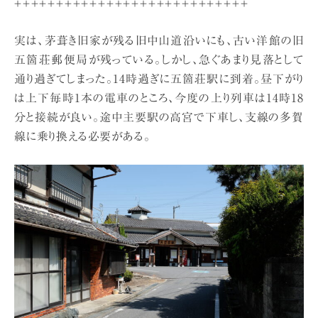
＋＋＋＋＋＋＋＋＋＋＋＋＋＋＋＋＋＋＋＋＋＋＋＋＋＋＋＋
実は、茅葺き旧家が残る旧中山道沿いにも、古い洋館の旧
五箇荘郵便局が残っている。しかし、急ぐあまり見落として
通り過ぎてしまった。14時過ぎに五箇荘駅に到着。昼下がり
は上下毎時1本の電車のところ、今度の上り列車は14時18
分と接続が良い。途中主要駅の高宮で下車し、支線の多賀
線に乗り換える必要がある。