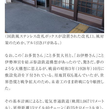
（国鉄風ステンレス改札ボックスが設置された改札口。風対
策のためか、アルミ引き戸がある。）
なお、この「お多賀さん」こと多賀大社と、「お伊勢さん」こと
伊勢神宮を結ぶ参詣鉄道構想があったので、驚きだ。夢の
ような大構想に思えるが、戦前の昭和3年（1928年）10月に
敷設免許を下付されている。用地買収も進んでいたが、世
界恐慌と戦争拡大のため、未着工のまま終戦になり頓挫し
た。
その基本計画によると、電気普通鉄道（軌間1,067ミリメート
ル）、延伸距離15マイル40チェーン（約25キロメートル※）、