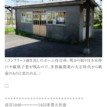
（コンクリート剥き出しのホーム待合所。明かり取り付き木枠
戸や縦格子窓が残るので、多賀線開業の大正時代から戦
前のものと思われる。）
□
＋＋＋＋＋＋＋＋＋＋＋＋＋＋＋＋＋＋＋＋＋＋＋＋＋＋＋＋
高宮1446＝＝＝＝＝＝1453多賀大社前