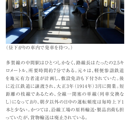
（昼下がりの車内で発車を待つ。）
多賀線の中間駅はひとつしかなく、路線長はたったの2.5キ
ロメートル、所要時間約7分である。元々は、軽便参詣鉄道
を地元有力者達が計画し、敷設免許も下付されていた。後
に近江鉄道に譲渡され、大正3年（1914年）3月に開業。短
距離の枝線であるため、全線一閉塞の単線（列車交換な
し）になっており、朝夕以外の日中の運転頻度は毎時上下1
本と少ない。かつては、沿線工場の原料輸送・製品出荷も担
っていたが、貨物輸送は廃止されている。