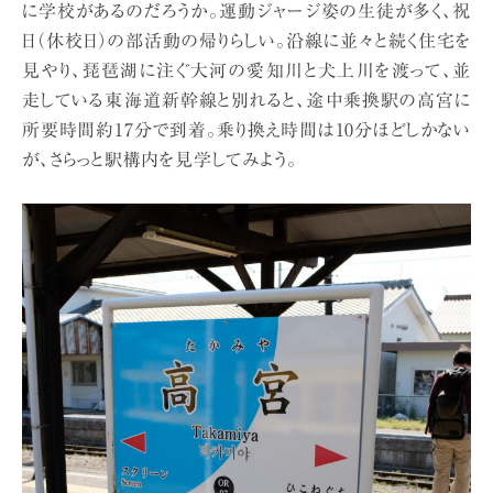
に学校があるのだろうか。運動ジャージ姿の生徒が多く、祝
日（休校日）の部活動の帰りらしい。沿線に並々と続く住宅を
見やり、琵琶湖に注ぐ大河の愛知川と犬上川を渡って、並
走している東海道新幹線と別れると、途中乗換駅の高宮に
所要時間約17分で到着。乗り換え時間は10分ほどしかない
が、さらっと駅構内を見学してみよう。