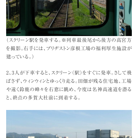
（スクリーン駅を発車する。※列車最後尾から後方の高宮方
を撮影。右手には、ブリヂストン彦根工場の福利厚生施設が
建っている。）
2、3人が下車すると、スクリーン（駅）をすぐに発車。さして飛
ばさず、ウィンウィンとゆっくり走る。田畑が残る住宅地、工場
や遠く鈴鹿の峰々を右窓に眺め、今度は名神高速道を潜る
と、終点の多賀大社前に到着する。