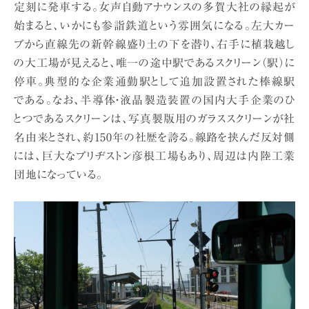
定刻に発車する。女声自動アナウンスの多賀大社の縁起が
始まると、いかにも参詣鉄道という雰囲気になる。左大カー
ブから直線先の新幹線盛り土の下を潜り、右手に植栽越し
の大工場が見えると、唯一の途中駅であるスクリーン（駅）に
停車。典型的な企業通勤駅として追加設置された棒線駅
である。なお、半導体・液晶製造装置の国内大手企業のひ
とつであるスクリーンは、写真製版用のガラススクリーンが社
名由来とされ、約150年の社歴を誇る。線路を挟んだ反対側
には、巨大なブリヂストン彦根工場もあり、周辺は内陸工業
団地になっている。