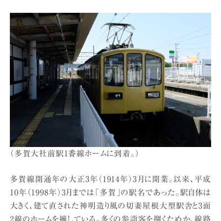
（多賀大社前駅1番線ホームに到着。）
多賀線開通年の大正3年（1914年）3月に開業。以来、平成
10年（1998年）3月までは「多賀」の駅名であった。駅自体は
大きく、建て直された神明造り風の切妻屋根大型駅舎と3面
2線のホームを擁している。多くの参詣客を捌くためか、線路