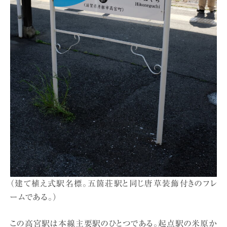
（建て植え式駅名標。五箇荘駅と同じ唐草装飾付きのフレ
ームである。）
この高宮駅は本線主要駅のひとつである。起点駅の米原か