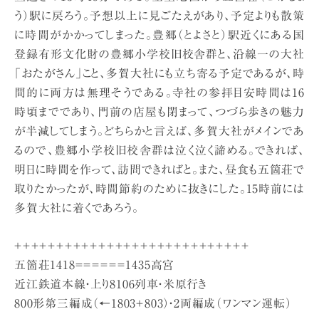
う）駅に戻ろう。予想以上に見ごたえがあり、予定よりも散策
に時間がかかってしまった。豊郷（とよさと）駅近くにある国
登録有形文化財の豊郷小学校旧校舎群と、沿線一の大社
「おたがさん」こと、多賀大社にも立ち寄る予定であるが、時
間的に両方は無理そうである。寺社の参拝目安時間は16
時頃までであり、門前の店屋も閉まって、つづら歩きの魅力
が半減してしまう。どちらかと言えば、多賀大社がメインであ
るので、豊郷小学校旧校舎群は泣く泣く諦める。できれば、
明日に時間を作って、訪問できればと。また、昼食も五箇荘で
取りたかったが、時間節約のために抜きにした。15時前には
多賀大社に着くであろう。
＋＋＋＋＋＋＋＋＋＋＋＋＋＋＋＋＋＋＋＋＋＋＋＋＋＋＋＋
五箇荘1418＝＝＝＝＝＝1435高宮
近江鉄道本線・上り8106列車・米原行き
800形第三編成（←1803＋803）・2両編成（ワンマン運転）