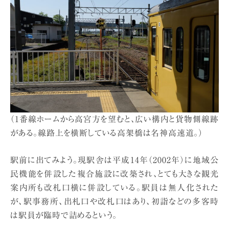
（1番線ホームから高宮方を望むと、広い構内と貨物側線跡
がある。線路上を横断している高架橋は名神高速道。）
駅前に出てみよう。現駅舎は平成14年（2002年）に地域公
民機能を併設した複合施設に改築され、とても大きな観光
案内所も改札口横に併設している。駅員は無人化された
が、駅事務所、出札口や改札口はあり、初詣などの多客時
は駅員が臨時で詰めるという。