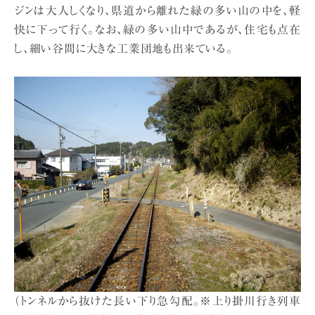
ジンは大人しくなり、県道から離れた緑の多い山の中を、軽
快に下って行く。なお、緑の多い山中であるが、住宅も点在
し、細い谷間に大きな工業団地も出来ている。
（トンネルから抜けた長い下り急勾配。※上り掛川行き列車