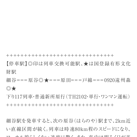
＋＋＋＋＋＋＋＋＋＋＋＋＋＋＋＋＋＋＋＋＋＋＋＋＋＋＋＋＋＋
【停車駅】◎印は列車交換可能駅、★は国登録有形文化
財駅
細谷＝＝＝原谷◎★＝＝＝原田＝＝＝戸綿＝＝＝0920遠州森
◎★
下り117列車・普通新所原行（TH2102・単行・ワンマン運転）
＋＋＋＋＋＋＋＋＋＋＋＋＋＋＋＋＋＋＋＋＋＋＋＋＋＋＋＋＋＋
細谷駅を発車すると、次の原谷（はらのや）駅まで、2km近
い直線区間が続く。列車は時速80km程のスピードになり、