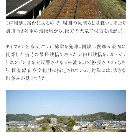
（戸綿駅。高台にあるので、周囲の見晴らしは良い。※上り
掛川行き列車の最後尾から、後方の天竜二俣方を撮影。）
タイフォンを鳴らして、戸綿駅を発車。国鉄二俣線が最初に
開業した当時の最長鉄橋であった太田川鉄橋を、ガラガラ
とエンジン音を大反響させながら渡る。12連・長さ192mもあ
り、国登録有形文化財に指定されている。対岸には、大きな
町並みが見えてきた。