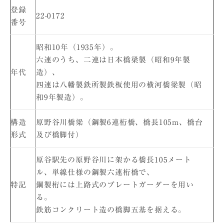
登録
22-0172
番号
昭和10年（1935年）。
六連のうち、二連は日本橋梁製（昭和9年製
年代
造）、
四連は八幡製鉄所製鉄板使用の横河橋梁製（昭
和9年製造）。
構造
原野谷川橋梁（鋼製6連桁橋、橋長105m、橋台
形式
及び橋脚付）
原谷駅先の原野谷川に架かる橋長105メート
ル、単線仕様の鋼製六連桁橋で、
特記
鋼製桁には上路式のプレートガーダーを用い
る。
鉄筋コンクリート造の橋脚五基を据える。