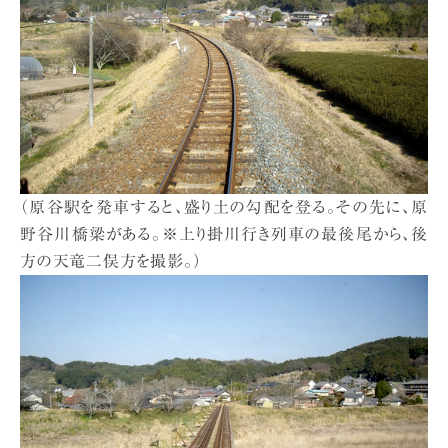
（原谷駅を発車すると、盛り土の勾配を登る。その先に、原
野谷川橋梁がある。※上り掛川行き列車の最後尾から、後
方の天竜二俣方を撮影。）