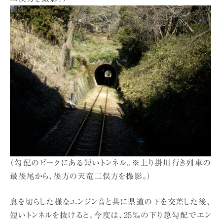
（勾配のピークにある短いトンネル。※上り掛川行き列車の
最後尾から、後方の天竜二俣方を撮影。）
息を切らした様なエンジン音と共に県道の下を交差した後、
短いトンネルを抜けると、今度は、25‰の下り急勾配でエン