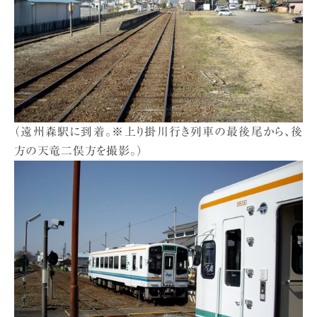
（遠州森駅に到着。※上り掛川行き列車の最後尾から、後
方の天竜二俣方を撮影。）