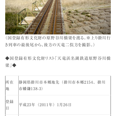
（国登録有形文化財の原野谷川橋梁を渡る。※上り掛川行
き列車の最後尾から、後方の天竜二俣方を撮影。）
◆国登録有形文化財リスト「天竜浜名湖鉄道原野谷川橋
梁」◆
所在
静岡県掛川市本郷地先（掛川市本郷2154、掛川
地
市幡鎌138-3）
登録
平成23年（2011年）1月26日
日