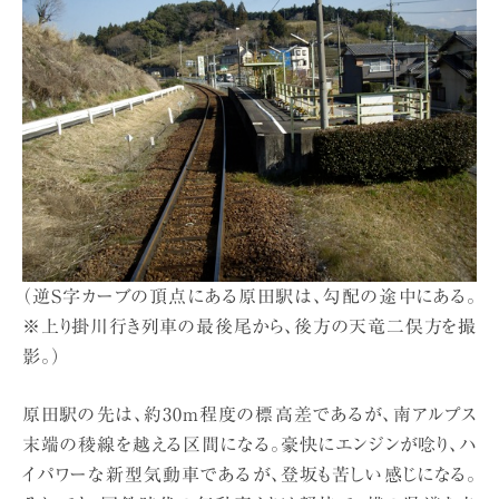
（逆S字カーブの頂点にある原田駅は、勾配の途中にある。
※上り掛川行き列車の最後尾から、後方の天竜二俣方を撮
影。）
原田駅の先は、約30m程度の標高差であるが、南アルプス
末端の稜線を越える区間になる。豪快にエンジンが唸り、ハ
イパワーな新型気動車であるが、登坂も苦しい感じになる。