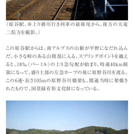
（原谷駅。※上り掛川行き列車の最後尾から、後方の天竜
二俣方を撮影。）
この原谷駅からは、南アルプスの山裾が平野になだれ込ん
だ、小さな峠のある山間部に入る。スプリングポイントを越え
ると、18‰（パーミル）の上り急勾配が始まり、時速40km制
限になって、盛り土部の左急カーブの後に原野谷川を渡る。
この6連・長さ105mの原野谷川橋梁も、開通当時に架橋さ
れたもので、国登録有形文化財になっている。