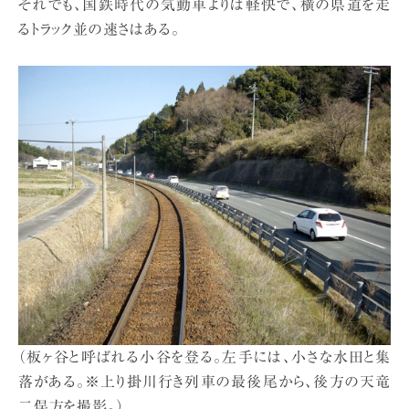
それでも、国鉄時代の気動車よりは軽快で、横の県道を走
るトラック並の速さはある。
（板ヶ谷と呼ばれる小谷を登る。左手には、小さな水田と集
落がある。※上り掛川行き列車の最後尾から、後方の天竜
二俣方を撮影。）