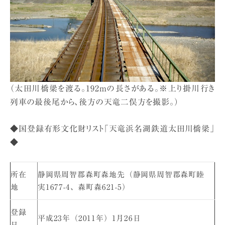
（太田川橋梁を渡る。192mの長さがある。※上り掛川行き
列車の最後尾から、後方の天竜二俣方を撮影。）
◆国登録有形文化財リスト「天竜浜名湖鉄道太田川橋梁」
◆
所在
静岡県周智郡森町森地先（静岡県周智郡森町睦
地
実1677-4、森町森621-5）
登録
平成23年（2011年）1月26日
日