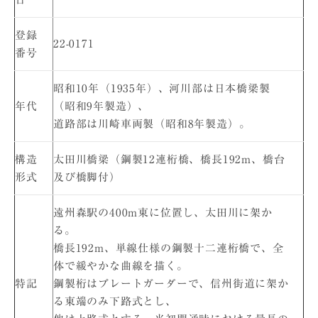
登録
22-0171
番号
昭和10年（1935年）、河川部は日本橋梁製
年代
（昭和9年製造）、
道路部は川崎車両製（昭和8年製造）。
構造
太田川橋梁（鋼製12連桁橋、橋長192m、橋台
形式
及び橋脚付）
遠州森駅の400m東に位置し、太田川に架か
る。
橋長192m、単線仕様の鋼製十二連桁橋で、全
体で緩やかな曲線を描く。
特記
鋼製桁はプレートガーダーで、信州街道に架か
る東端のみ下路式とし、