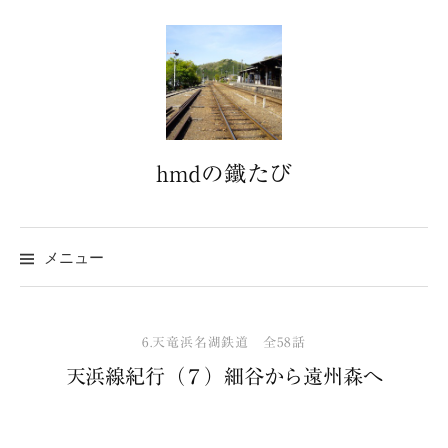
コ
ン
テ
ン
ツ
へ
hmdの鐵たび
ス
キ
ッ
プ
メニュー
6.天竜浜名湖鉄道 全58話
天浜線紀行（７）細谷から遠州森へ