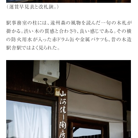
（運賃早見表と改札鋏。）
駅事務室の柱には、遠州森の風物を読んだ一句の木札が
掛かる。渋い木の質感と合わさり、良い感じである。その横
の防火用水が入った赤ドラム缶や金属バケツも、昔の木造
駅舎駅ではよく見られた。