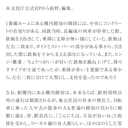
※文化庁公式HPから抜粋、編集。
1番線ホームにある構内踏切の階段には、中央にコンクリー
トの仕切りがある。国鉄当時、長編成の列車が停車した際、
鉄板を引き出して、乗降に支障が無い様にしていた。鉄板は
左右二枚あり、ガイドとストッパーの部分がある事から、引き
出した際に鉄板を下から支える部分になっている。また、ヒン
ジ（蝶番／ちょうつがい）が付いた鉄板を跳ね上げて、降ろ
すタイプが主流であったが、乗降が多い主要駅である事か
ら、左右二枚に分けて大型にし、支柱を造ったのであろう
なお、駅構内にある構内踏切は、本来ならば、駅利用時以
外の通行は制限されるが、地元住民の往来の便宜上、自転
車に乗った人や犬の散歩の人も普通の踏切の代わりに頻
繁に通る。皆、駅長氏に、「こんにちは、天気が良いね」と挨
拶を交わし、ローカル線の有人駅らしい、ほのぼのとした雰