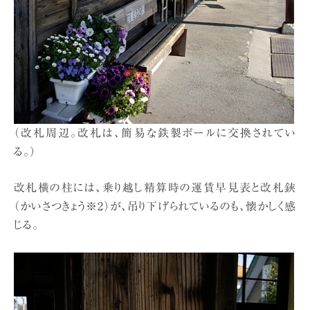
（改札周辺。改札は、簡易な鉄製ポールに交換されてい
る。）
改札横の柱には、乗り越し精算時の運賃早見表と改札鋏
（かいさつきょう※2）が、吊り下げられているのも、懐かしく感
じる。