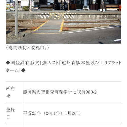
（構内踏切と改札口。）
◆国登録有形文化財リスト「遠州森駅本屋及び上りプラット
ホーム」◆
所在
静岡県周智郡森町森字十七夜前980-2
地
登録
平成23年（2011年）1月26日
日