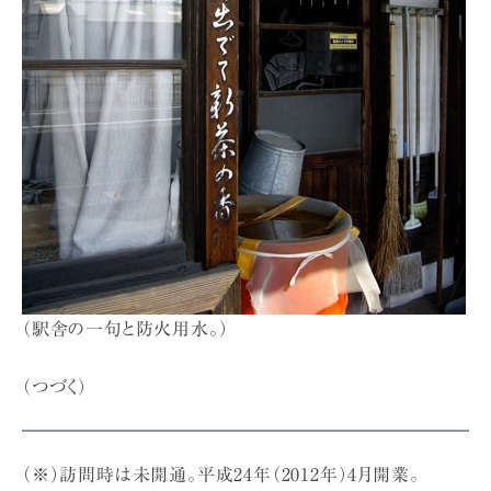
（駅舎の一句と防火用水。）
（つづく）
（※）訪問時は未開通。平成24年（2012年）4月開業。