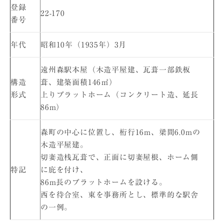
登録
22-170
番号
年代
昭和10年（1935年）3月
遠州森駅本屋（木造平屋建、瓦葺一部鉄板
構造
葺、建築面積146㎡）
形式
上りプラットホーム（コンクリート造、延長
86m）
森町の中心に位置し、桁行16m、梁間6.0mの
木造平屋建。
切妻造桟瓦葺で、正面に切妻屋根、ホーム側
特記
に庇を付け、
86m長のプラットホームを設ける。
西を待合室、東を事務所とし、標準的な駅舎
の一例。