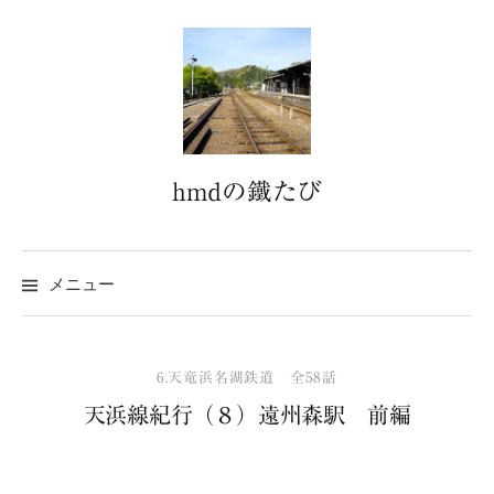
コ
ン
テ
ン
ツ
へ
hmdの鐵たび
ス
キ
ッ
プ
メニュー
6.天竜浜名湖鉄道 全58話
天浜線紀行（８）遠州森駅 前編