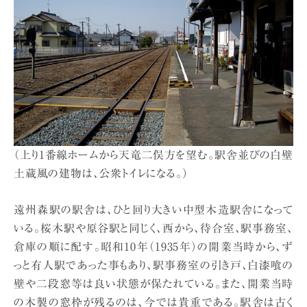
（上り1番線ホームから天竜二俣方を望む。駅舎並びの白壁
土蔵風の建物は、公衆トイレになる。）
遠州森駅の駅舎は、ひと回り大きい中型木造駅舎になって
いる。桜木駅や原谷駅と同じく、西から、待合室、駅事務室、
倉庫の順に配す。昭和10年（1935年）の開業当時から、ず
っと有人駅であった事もあり、駅事務室の引き戸、白漆喰の
壁や二段窓等は良い状態が保たれている。また、開業当時
の木製の窓枠が残るのは、今では貴重である。駅舎は古く