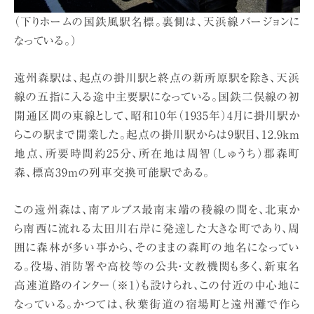
（下りホームの国鉄風駅名標。裏側は、天浜線バージョンに
なっている。）
遠州森駅は、起点の掛川駅と終点の新所原駅を除き、天浜
線の五指に入る途中主要駅になっている。国鉄二俣線の初
開通区間の東線として、昭和10年（1935年）4月に掛川駅か
らこの駅まで開業した。起点の掛川駅からは9駅目、12.9km
地点、所要時間約25分、所在地は周智（しゅうち）郡森町
森、標高39mの列車交換可能駅である。
この遠州森は、南アルプス最南末端の稜線の間を、北東か
ら南西に流れる太田川右岸に発達した大きな町であり、周
囲に森林が多い事から、そのままの森町の地名になってい
る。役場、消防署や高校等の公共・文教機関も多く、新東名
高速道路のインター（※1）も設けられ、この付近の中心地に
なっている。かつては、秋葉街道の宿場町と遠州灘で作ら