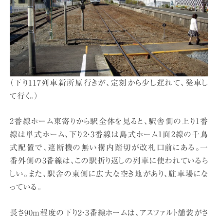
（下り117列車新所原行きが、定刻から少し遅れて、発車し
て行く。）
2番線ホーム東寄りから駅全体を見ると、駅舎側の上り1番
線は単式ホーム、下り2・3番線は島式ホーム1面2線の千鳥
式配置で、遮断機の無い構内踏切が改札口前にある。一
番外側の3番線は、この駅折り返しの列車に使われているら
しい。また、駅舎の東側に広大な空き地があり、駐車場にな
っている。
長さ90m程度の下り2・3番線ホームは、アスファルト舗装がさ