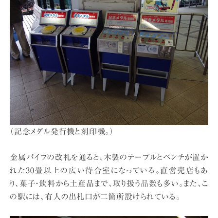
（記念メダル発行機と刻印機。）
金属パイプの改札を通ると、木製のテープルとベンチが置か
れた30畳以上の広い待合室になっている。直営売店もあ
り、菓子・飲料から土産品まで、取り扱う品数も多い。また、こ
の駅には、有人の出札口が二箇所設けられている。