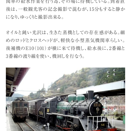
関車の給水作業を行う為、その場に待機している。到着直
後は、一般観光客の記念撮影で混むが、15分もすると静か
になり、ゆっくりと撮影出来る。
オイルと鈍い光沢は、生きた蒸機としての存在感がある。細
めのロッドとクロスヘッドが、軽快な小型蒸気機関車らしい。
後補機のE10（101）が横に来て待機し、給水後に、2番線と
3番線の渡り線を使い、機回しを行なう。