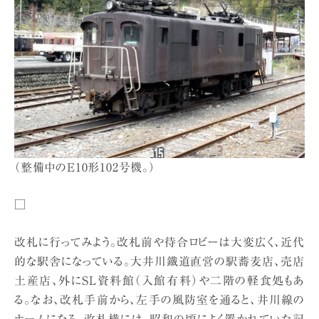
（整備中のE10形102号機。）
□
改札に行ってみよう。改札前や待合ロビーは大変広く、近代
的な駅舎になっている。大井川鐵道直営の駅蕎麦店、売店
土産店、外にSL資料館（入館有料）や二階の軽食処もあ
る。なお、改札手前から、左手の風防室を通ると、井川線の
ホームになる。改札横には、昭和の頃によく置かれていた記