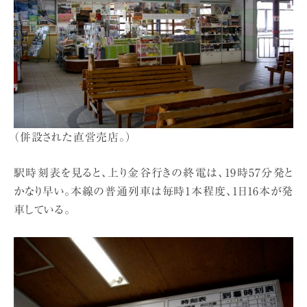
（併設された直営売店。）
駅時刻表を見ると、上り金谷行きの終電は、19時57分発と
かなり早い。本線の普通列車は毎時1本程度、1日16本が発
車している。