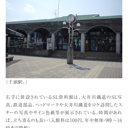
（千頭駅。）
右手に併設されているSL資料館は、大井川鐵道のSL写
真、鉄道部品、ヘッドマークや大井川鐵道をロケ訪問したス
ターの写真やサイン色紙等が展示されている。時間があれ
ば、立ち寄るのも良い（入館料は100円、年中無休・9時〜16
時まで開館）。