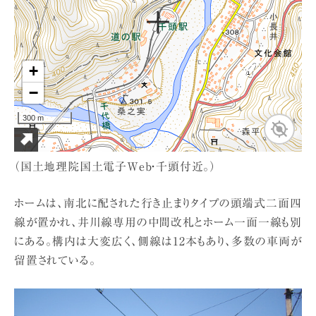
（国土地理院国土電子Web・千頭付近。）
ホームは、南北に配された行き止まりタイプの頭端式二面四
線が置かれ、井川線専用の中間改札とホーム一面一線も別
にある。構内は大変広く、側線は12本もあり、多数の車両が
留置されている。