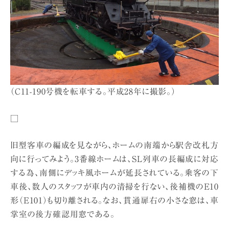
（C11-190号機を転車する。平成28年に撮影。）
□
旧型客車の編成を見ながら、ホームの南端から駅舎改札方
向に行ってみよう。3番線ホームは、SL列車の長編成に対応
する為、南側にデッキ風ホームが延長されている。乗客の下
車後、数人のスタッフが車内の清掃を行ない、後補機のE10
形（E101）も切り離される。なお、貫通扉右の小さな窓は、車
掌室の後方確認用窓である。