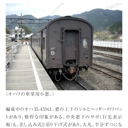
（オハフの車掌用小窓。）
編成中のオハ35-459は、窓の上下のシルとヘッダーのリベッ
トがあり、精悍な印象がある。中央窓下のサボ（行先表示
板）も、差し込み式と吊り下げ式があり、大凡、半分ずつにな