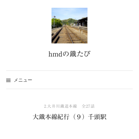
コ
ン
テ
ン
ツ
へ
hmdの鐵たび
ス
キ
ッ
プ
メニュー
2.大井川鐵道本線 全27話
大鐵本線紀行（９）千頭駅