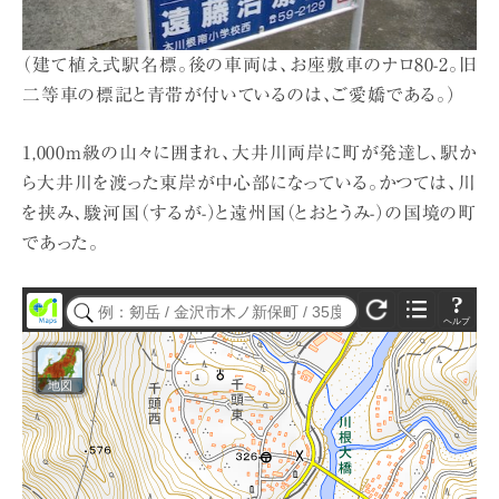
（建て植え式駅名標。後の車両は、お座敷車のナロ80-2。旧
二等車の標記と青帯が付いているのは、ご愛嬌である。）
1,000m級の山々に囲まれ、大井川両岸に町が発達し、駅か
ら大井川を渡った東岸が中心部になっている。かつては、川
を挟み、駿河国（するが-）と遠州国（とおとうみ-）の国境の町
であった。