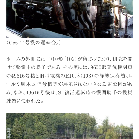
（C56-44号機の運転台。）
ホームの外側には、E10形（102）が留まっており、側窓を開
けて整備中の様子である。その奥には、9600形蒸気機関車
の49616号機と旧型電機のE10形（103）の静態保存機、レ
ールや腕木式信号機等が展示された小さな鉄道公園があ
る。なお、49616号機は、SL復活運転時の機関助手の投炭
練習に使われた。