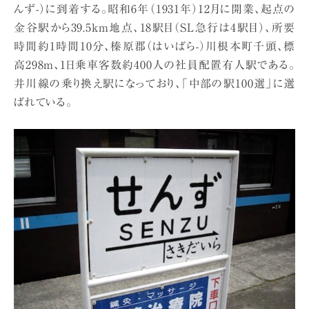
んず-）に到着する。昭和6年（1931年）12月に開業、起点の
金谷駅から39.5km地点、18駅目（SL急行は4駅目）、所要
時間約1時間10分、榛原郡（はいばら-）川根本町千頭、標
高298m、1日乗車客数約400人の社員配置有人駅である。
井川線の乗り換え駅になっており、「中部の駅100選」に選
ばれている。