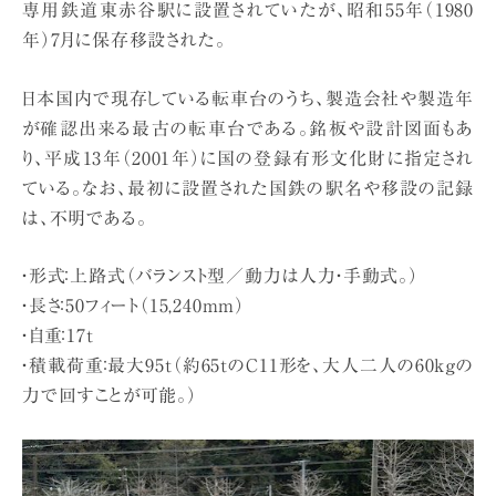
専用鉄道東赤谷駅に設置されていたが、昭和55年（1980
年）7月に保存移設された。
日本国内で現存している転車台のうち、製造会社や製造年
が確認出来る最古の転車台である。銘板や設計図面もあ
り、平成13年（2001年）に国の登録有形文化財に指定され
ている。なお、最初に設置された国鉄の駅名や移設の記録
は、不明である。
・形式：上路式（バランスト型／動力は人力・手動式。）
・長さ：50フィート（15,240mm）
・自重：17t
・積載荷重：最大95t（約65tのC11形を、大人二人の60kgの
力で回すことが可能。）