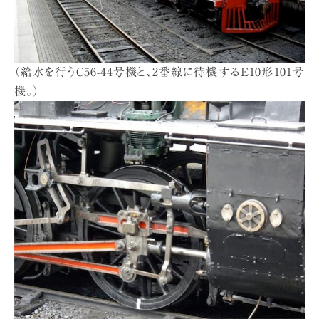
（給水を行うC56-44号機と、2番線に待機するE10形101号
機。）