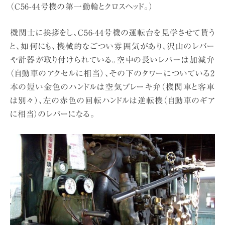
（C56-44号機の第一動輪とクロスヘッド。）
機関士に挨拶をし、C56-44号機の運転台を見学させて貰う
と、如何にも、機械的なごつい雰囲気があり、沢山のレバー
や計器が取り付けられている。空中の長いレバーは加減弁
（自動車のアクセルに相当）、その下のタワーについている2
本の短い金色のハンドルは空気ブレーキ弁（機関車と客車
は別々）、左の赤色の回転ハンドルは逆転機（自動車のギア
に相当）のレバーになる。