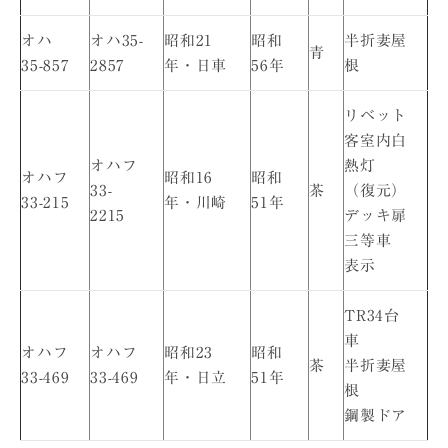
オハ
オハ35-
昭和21
昭和
半折妻屋
青
35-857
2857
年・日車
56年
根
リベット
客室内白
オハフ
熱灯
オハフ
昭和16
昭和
33-
茶
（復元）
33-215
年・川崎
51年
2215
デッキ扉
三等車
表示
TR34台
車
オハフ
オハフ
昭和23
昭和
茶
半折妻屋
33-469
33-469
年・日立
51年
根
鋼製ドア