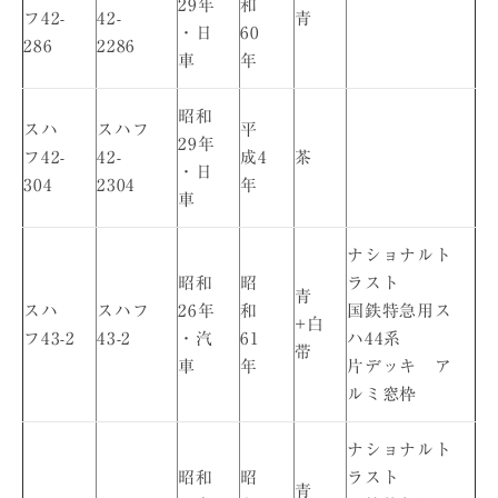
29年
和
フ42-
42-
青
・日
60
286
2286
車
年
昭和
スハ
スハフ
平
29年
フ42-
42-
成4
茶
・日
304
2304
年
車
ナショナルト
昭和
昭
ラスト
青
スハ
スハフ
26年
和
国鉄特急用ス
+白
フ43-2
43-2
・汽
61
ハ44系
帯
車
年
片デッキ ア
ルミ窓枠
ナショナルト
昭和
昭
ラスト
青