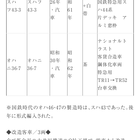
スハ
スハフ
26年
和
国鉄特急用ス
+白
フ43-3
43-3
・汽
61
ハ44系
帯
車
年
片デッキ ア
ルミ窓枠
ナショナルト
ラスト
昭和
昭
客貨合造車
オハ
オハニ
30年
和
茶
鋼体化車両
ニ36-7
36-7
・汽
62
特急用
車
年
TR11→TR52
台車交換
※国鉄時代のオハ46・47の製造時は、スハ43であった。後
年に形式編入された。
◆改造客車／3両◆