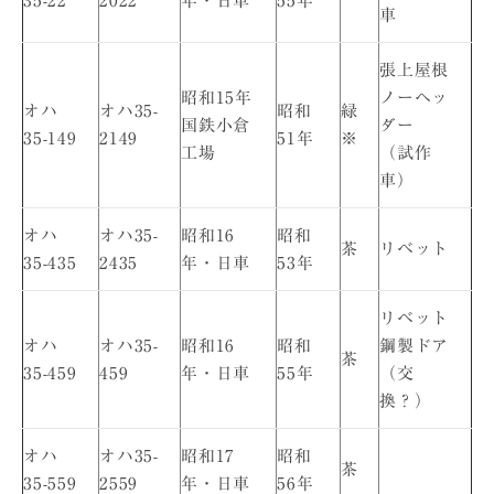
35-22
2022
年・日車
55年
車
張上屋根
昭和15年
ノーヘッ
オハ
オハ35-
昭和
緑
国鉄小倉
ダー
35-149
2149
51年
※
工場
（試作
車）
オハ
オハ35-
昭和16
昭和
茶
リベット
35-435
2435
年・日車
53年
リベット
オハ
オハ35-
昭和16
昭和
鋼製ドア
茶
35-459
459
年・日車
55年
（交
換？）
オハ
オハ35-
昭和17
昭和
茶
35-559
2559
年・日車
56年