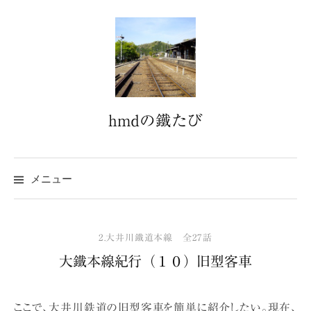
コ
ン
テ
ン
ツ
へ
hmdの鐵たび
ス
キ
ッ
プ
メニュー
2.大井川鐵道本線 全27話
大鐵本線紀行（１０）旧型客車
ここで、大井川鉄道の旧型客車を簡単に紹介したい。現在、