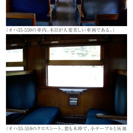
（オハ35-559の車内。木目が大変美しい車両である。）
（オハ35-559のクロスシート。窓も木枠で、小テーブルと灰皿