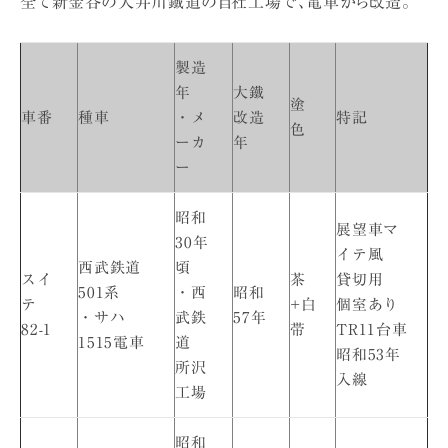
全て新金谷の大井川鐵道の自社工場で、電車から改造。
製造
年
大鐵
塗
車番
種車
・メ
改造
特記
色
ーカ
年
ー
昭和
展望車マ
30年
イテ風
西武鉄道
頃
スイ
茶
貸切用
501系
・西
昭和
テ
+白
個室あり
・サハ
武鉄
57年
82-1
帯
TR11台車
1515電車
道
昭和53年
所沢
入線
工場
昭和