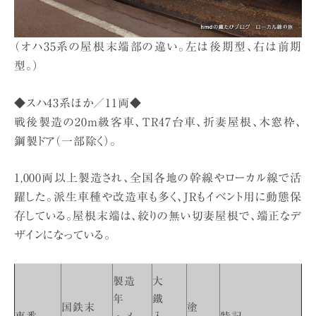
（オハ35系の屋根末端部の違い。左は後期型、右は前期
型。）
◆スハ43系ほか／11両◆
戦後製造の20m級客車、TR47台車、折妻屋根、木窓枠、
鋼製ドア（一部除く）。
1,000両以上製造され、全国各地の幹線やローカル線で活
躍した。派生車種や改造車も多く、JRもイベント用に動態保
存している。屋根末端は、絞りの無い切妻屋根で、端正なデ
ザインになっている。
製造
大
年
鐵
国鉄末
塗