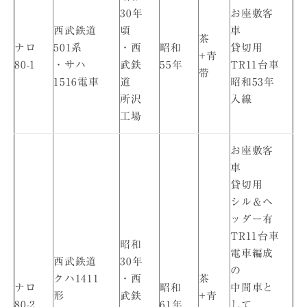
30年
お座敷客
西武鉄道
頃
車
茶
ナロ
501系
・西
昭和
貸切用
+青
80-1
・サハ
武鉄
55年
TR11台車
帯
1516電車
道
昭和53年
所沢
入線
工場
お座敷客
車
貸切用
シル＆ヘ
ッダー有
TR11台車
昭和
電車編成
西武鉄道
30年
の
クハ1411
・西
茶
ナロ
昭和
中間車と
形
武鉄
+青
80-2
61年
して