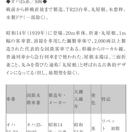
◆オハ35系／8両◆
戦前から終戦直後まで製造、TR23台車、丸屋根、木窓枠、
木製ドア（一部除く）。
昭和14年（1939年）に登場。20m車体、折妻・丸屋根、1m
幅の客車窓、溶接を多用した鋼製車体で、2,000両以上製
造された代表的な国鉄客車である。幹線からローカル線、
普通列車から急行列車まで使われた。屋根末端は、三面折
妻こと、丸みを帯びた通称「丸屋根」と呼ばれる古典的デザ
インになってる（但し、後期型を除く）。
大鐵
国鉄末
製造年・
塗
車番
入線
特記
期車番
メーカー
色
年
リベッ
オハ
オハ35-
昭和14
昭和
茶
ト 初期