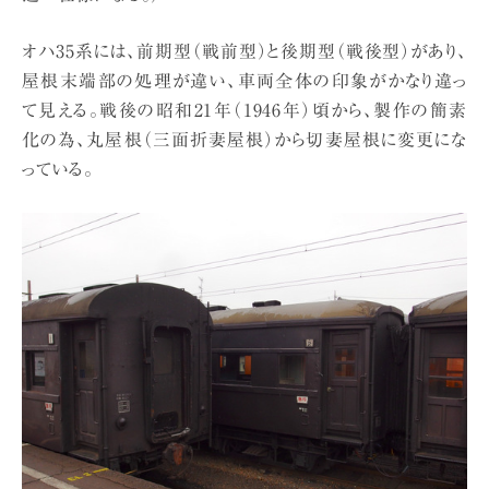
オハ35系には、前期型（戦前型）と後期型（戦後型）があり、
屋根末端部の処理が違い、車両全体の印象がかなり違っ
て見える。戦後の昭和21年（1946年）頃から、製作の簡素
化の為、丸屋根（三面折妻屋根）から切妻屋根に変更にな
っている。