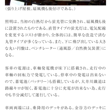
（張り上げ屋根。扇風機も後付けである。）
照明は、当初の白熱灯から蛍光管に交換され、扇風機も後
に設置されたものである。直管タイプの蛍光灯は、電気配線
を変更するコストが掛かり、全体的には、簡単な改造で済む
丸管タイプが多くなっている。また、下に飛び出している大き
な丸い円盤は、ベンチレーター（通風器／自然換気装置）に
なる。
客車の電源は、車軸発電機が床下に搭載され、走行中の
車軸の回転力で発電している。停車中の発電は出来ない
ので、蓄電池（バッテリー）も搭載しているが、大井川鐵道は
路線キロが短く、蓄電池に十分に充電が出来ない為、走行
中も半分減灯して運行している。
車両両端には、乗降用のデッキがある。金谷方のデッキに