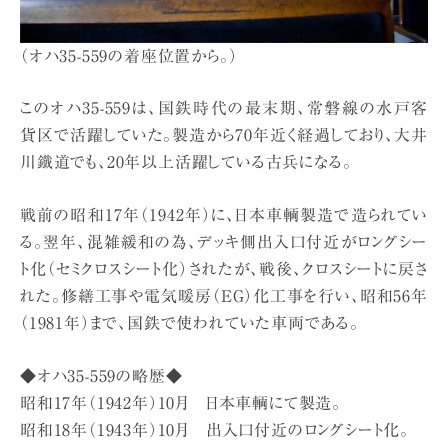
（オハ35-559の着座位置から。）
このオハ35-559は、国鉄時代の最末期、常磐線の水戸客
貨区で活躍していた。製造から70年近く経過しており、大井
川鐵道でも、20年以上活躍している古兵になる。
戦前の昭和17年（1942年）に、日本車輌製造で造られてい
る。翌年、混雑緩和の為、デッキ側出入口付近がロングシー
ト化（セミクロスシート化）されたが、戦後、クロスシートに戻さ
れた。修繕工事や電気暖房（EG）化工事を行い、昭和56年
（1981年）まで、国鉄で使われていた車両である。
◆オハ35-559の略歴◆
昭和17年（1942年）10月 日本車輌にて製造。
昭和18年（1943年）10月 出入口付近のロングシート化。