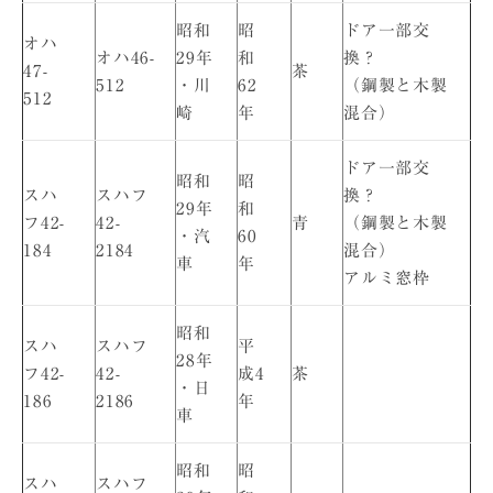
昭和
昭
ドア一部交
オハ
オハ46-
29年
和
換？
47-
茶
512
・川
62
（鋼製と木製
512
崎
年
混合）
ドア一部交
昭和
昭
スハ
スハフ
換？
29年
和
フ42-
42-
青
（鋼製と木製
・汽
60
184
2184
混合）
車
年
アルミ窓枠
昭和
スハ
スハフ
平
28年
フ42-
42-
成4
茶
・日
186
2186
年
車
昭和
昭
スハ
スハフ