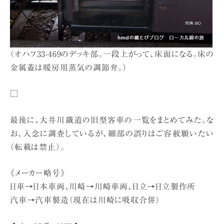
（オハフ33-469のデッキ部。一段上がって、床面になる。床の
金属蓋は暖房用蒸気の調節弁。）
□
最後に、大井川鐵道の旧型客車の一覧をまとめてみた。な
お、入念に調査しているが、細部の誤りはご容赦願いたい
（転載は禁止）。
《メーカー略号》
日車→日本車両、川崎→川崎車両、日立→日立製作所
汽車→汽車製造（現在は川崎に吸収合併）