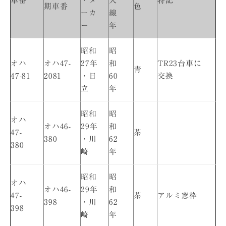
車番
・メ
入
特記
期車番
色
ーカ
線
ー
年
昭和
昭
オハ
オハ47-
27年
和
TR23台車に
青
47-81
2081
・日
60
交換
立
年
昭和
昭
オハ
オハ46-
29年
和
47-
茶
380
・川
62
380
崎
年
昭和
昭
オハ
オハ46-
29年
和
47-
茶
アルミ窓枠
398
・川
62
398
崎
年