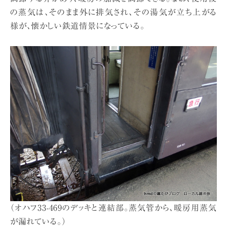
の蒸気は、そのまま外に排気され、その湯気が立ち上がる
様が、懐かしい鉄道情景になっている。
（オハフ33-469のデッキと連結部。蒸気管から、暖房用蒸気
が漏れている。）