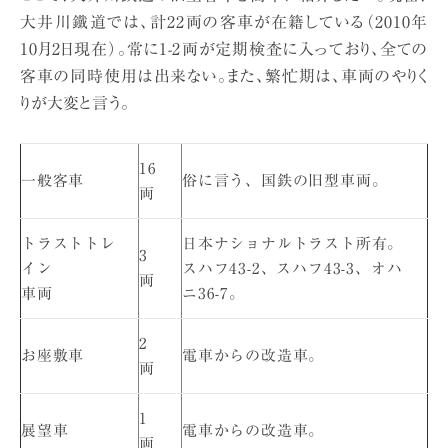
大井川鐵道では、計22両の客車が在籍している（2010年
10月2日現在）。常に1-2両が定期検査に入っており、全ての
客車の同時使用は出来ない。また、繁忙期は、車両のやりく
りが大変と言う。
16
一般客車
俗に言う、国鉄の旧型車両。
両
トラストトレ
日本ナショナルトラスト所有。
3
イン
スハフ43-2、スハフ43-3、オハ
両
車両
ニ36-7。
2
お座敷車
電車からの改造車。
両
1
展望車
電車からの改造車。
両