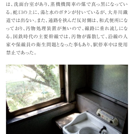
は、洗面台室があり、蒸機機関車の煤で真っ黒になってい
る。蛇口の上に、湯と水のボタンが付いているが、大井川鐵
道では出ない。また、通路を挟んだ反対側は、和式便所にな
っており、汚物処理装置が無いので、線路に垂れ流しにな
る。国鉄時代の主要幹線では、汚物が霧散して、沿線の人
家や保線員の衛生問題となった事もあり、駅停車中は使用
禁止であった。