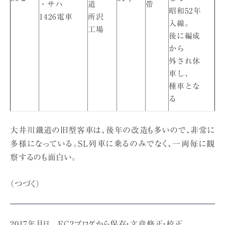
・サハ
道
帯
昭和52年
1426電車
所沢
入線。
工場
後に編成
から
外され休
車し、
種車とな
る
大井川鐵道の旧型客車は、後年の改造も多いので、非常に
多様になっている。SL列車に乗るのみでなく、一両毎に観
察するのも面白い。
（つづく）
2017年月日 FC2ブログから保存・文章修正・校正