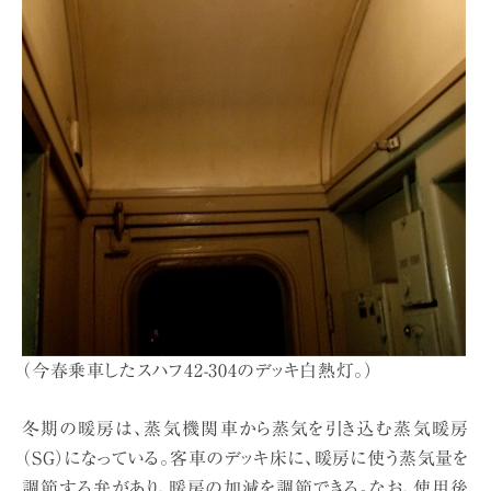
（今春乗車したスハフ42-304のデッキ白熱灯。）
冬期の暖房は、蒸気機関車から蒸気を引き込む蒸気暖房
（SG）になっている。客車のデッキ床に、暖房に使う蒸気量を
調節する弁があり、暖房の加減を調節できる。なお、使用後