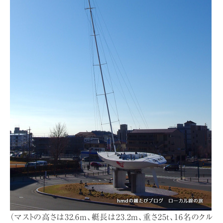
（マストの高さは32.6m、艇長は23.2m、重さ25t、16名のクル