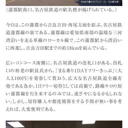
（蒲郡駅南口。名古屋鉄道の駅名標が掲げられている。）
今日は、この蒲郡から吉良吉田・西尾方面を結ぶ、名古屋鉄
道蒲郡線の旅である。蒲郡線は愛知県南部の温暖な三河
湾沿いを走る単線のローカル線で、この蒲郡駅から湾沿い
に西進し、吉良吉田駅までの約18kmを結んでいる。
広いコンコース南側に、名古屋鉄道の改札口がある。出札
口の初老の駅員氏から、「まる乗り1DAYフリーきっぷ」（大
人3,100円）を発券して貰おう。広大な名古屋鉄道全線有
効である為か、1日フリー切符としては高額で、路線キロの短
い蒲郡線を行き来するのみでは、逆ざやになるかもしれな
い。しかし、切符購入や都度精算をする手間が無い事を考
えれば、大変便利である。