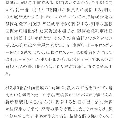
時刻は、朝5時半前である。駅前のホテルから、掛川駅に向
かう。朝一番、駅出入口を開けた駅員氏に挨拶する。明け
方の底冷えのする中、ホームで待っていると、5時46分発の
静岡始発下り109F・普通岐阜行きが到着する。列車の運転
区間が短縮化された東海道本線では、静岡始発列車は島
田や浜松止まりが殆どで、その先の豊橋行きでさえ少ない
が、この列車は名古屋の先まで走る。車両も、オールロングシ
ートの313系ではなく、転換クロスシートの0番台を充当して
おり、しっかりとした座り心地の疲れにくいシートであるのが
嬉しい。この掛川駅からは、10人程が乗車し、直ぐに発車す
る。
313系0番台4両編成の1両毎に、数人の乗客を乗せて、暗
闇の中を颯爽と走って行く。天浜線のバイパス戻り駅である
新所原駅（しんじょはら-）に到着すると、日の出になり、乗客
が結構乗って来て、座席の半分が埋まった。それからは、駅
に停車する毎に乗客が増えて行き、結構な混み様になってく