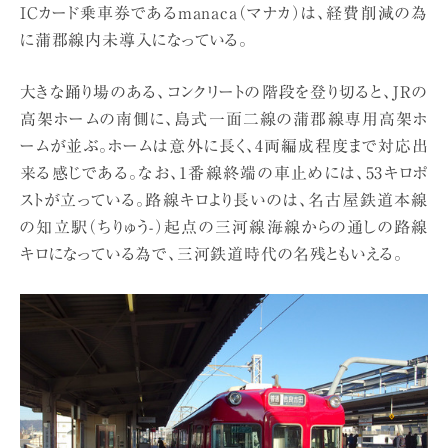
ICカード乗車券であるmanaca（マナカ）は、経費削減の為
に蒲郡線内未導入になっている。
大きな踊り場のある、コンクリートの階段を登り切ると、JRの
高架ホームの南側に、島式一面二線の蒲郡線専用高架ホ
ームが並ぶ。ホームは意外に長く、4両編成程度まで対応出
来る感じである。なお、1番線終端の車止めには、53キロポ
ストが立っている。路線キロより長いのは、名古屋鉄道本線
の知立駅（ちりゅう-）起点の三河線海線からの通しの路線
キロになっている為で、三河鉄道時代の名残ともいえる。