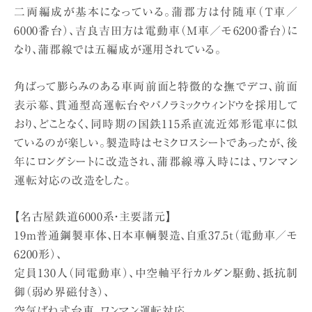
二両編成が基本になっている。蒲郡方は付随車（T車／
6000番台）、吉良吉田方は電動車（M車／モ6200番台）に
なり、蒲郡線では五編成が運用されている。
角ばって膨らみのある車両前面と特徴的な撫でデコ、前面
表示幕、貫通型高運転台やパノラミックウィンドウを採用して
おり、どことなく、同時期の国鉄115系直流近郊形電車に似
ているのが楽しい。製造時はセミクロスシートであったが、後
年にロングシートに改造され、蒲郡線導入時には、ワンマン
運転対応の改造をした。
【名古屋鉄道6000系・主要諸元】
19m普通鋼製車体、日本車輌製造、自重37.5t（電動車／モ
6200形）、
定員130人（同電動車）、中空軸平行カルダン駆動、抵抗制
御（弱め界磁付き）、
空気ばね式台車、ワンマン運転対応。