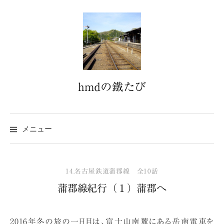
コ
ン
テ
ン
ツ
へ
hmdの鐵たび
ス
キ
ッ
プ
メニュー
14.名古屋鉄道蒲郡線 全10話
蒲郡線紀行（１）蒲郡へ
2016年冬の旅の一日目は、富士山南麓にある岳南電車を