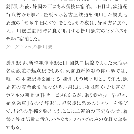
訪問した後、静岡の西にある藤枝に宿泊。二日目は、鉄道紀
行取材から離れ、豊橋から名古屋鉄道を利用した観光地
周遊の「知多半田めぐり」をした。その夜は、静岡方に戻り、
大井川鐵道訪問時に良く利用する掛川駅前のビジネスホ
テルに宿泊した。
グーグルマップ・掛川駅
掛川駅は、新幹線停車駅と旧・国鉄二俣線であった天竜浜
名湖鉄道の起点駅でもあり、東海道新幹線の停車駅では、
唯一の木造駅舎を擁する。掛川城の城下町として栄え、駅
周辺の商業飲食施設が多い割には、夜は静かで快適だ。
ホテルの朝食無料サービスもあるが、乗り鉄の掟「早起き、
始発乗車」なので辞退し、起床後に熱めのシャワーを浴び
て、出発の準備を整えよう。ここに二連泊の予定なので、着
替え等は部屋に置き、小さなカメラバッグのみの身軽な旅装
である。