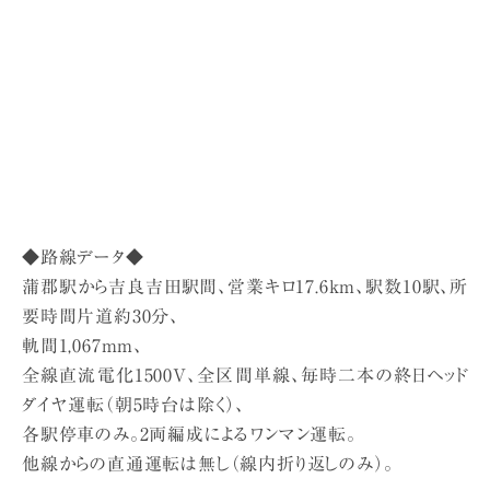
◆路線データ◆
蒲郡駅から吉良吉田駅間、営業キロ17.6km、駅数10駅、所
要時間片道約30分、
軌間1,067mm、
全線直流電化1500V、全区間単線、毎時二本の終日ヘッド
ダイヤ運転（朝5時台は除く）、
各駅停車のみ。2両編成によるワンマン運転。
他線からの直通運転は無し（線内折り返しのみ）。