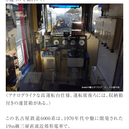
（アナログライクな高運転台仕様。運転席後ろには、収納箱
付きの運賃箱がある。）
この名古屋鉄道6000系は、1970年代中盤に開発された
19m級三扉直流近郊形電車で、