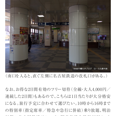
（南口を入ると、直ぐ左側に名古屋鉄道の改札口がある。）
なお、お得な2日間有効のフリー切符（全線・大人4,000円／
連続した2日間）もあるので、こちらは1日当たりが大分格安
になる。旅行予定に合わせて選びたい。10時から16時まで
の特別車（指定席車／特急や急行に併結）乗り放題、明治