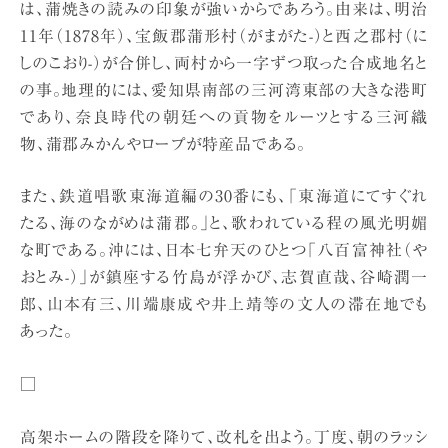
は、蒲焼きの読みの印象が強いからであろう。由来は、明治
11年（1878年）、宝飯郡蒲形村（がまがた-）と西之郡村（に
しのこおり-）が合併し、両村から一字ずつ取った合成地名と
の事。地理的には、愛知県南部の三河湾東部の大きな港町
であり、奈良時代の朝廷への貢物をルーツとする三河織
物、蒲郡みかんやロープが特産品である。
また、鉄道唱歌東海道編の30番にも、「東海道にてすぐれ
たる、海のながめは蒲郡。」と、歌われている程の風光明媚
な町である。沖には、日本七弁天のひとつ「八百富神社（や
おとみ-）」が鎮座する竹島が浮かび、志賀直哉、谷崎潤一
郎、山本有三、川端康成や井上靖等の文人の滞在地でも
あった。
□
高架ホームの階段を降りて、改札を出よう。丁度、朝のラッシ