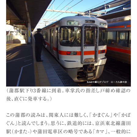
（蒲郡駅下り3番線に到着。車掌氏の指差し戸締め確認の
後、直ぐに発車する。）
この蒲郡の読みは、関東人には難しく、「かまぐん」や「かば
ぐん」と読んでしまう。思うに、鉄道的には、京浜東北線蒲田
駅（かまた-）や蒲田電車区の略号である「カマ」、一般的に