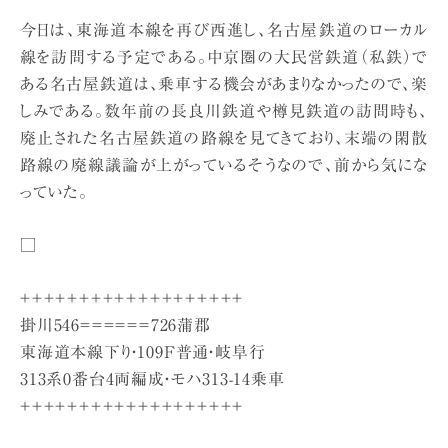
今日は、東海道本線を再び西進し、名古屋鉄道のローカル
線を訪問する予定である。中京圏の大民営鉄道（私鉄）で
ある名古屋鉄道は、乗車する機会があまりなかったので、楽
しみである。数年前の長良川鉄道や樽見鉄道の訪問時も、
廃止された名古屋鉄道の路線を見てきており、末端の閑散
路線の廃線議論が上がっているそうなので、前から気にな
っていた。
□
＋＋＋＋＋＋＋＋＋＋＋＋＋＋＋＋＋＋＋
掛川546＝＝＝＝＝＝726蒲郡
東海道本線下り・109F普通・岐阜行
313系0番台4両編成・モハ313-14乗車
＋＋＋＋＋＋＋＋＋＋＋＋＋＋＋＋＋＋＋