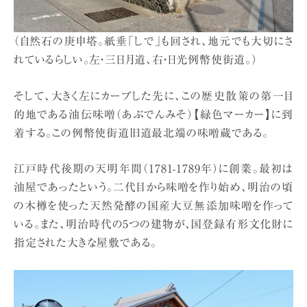
（自然石の庚申塔。紙垂「しで」も回され、地元でも大切にさ
れているらしい。左・三日月道、右・日光例幣使街道。）
そして、大きく左にカーブした先に、この歴史散策の第一目
的地である油伝味噌（あぶでんみそ）【緑色マーカー】に到
着する。この例幣使街道旧道最北端の味噌蔵である。
江戸時代後期の天明年間（1781-1789年）に創業。最初は
油屋であったという。二代目から味噌を作り始め、明治の頃
の木樽を使った天然発酵の国産大豆無添加味噌を作って
いる。また、明治時代の5つの建物が、国登録有形文化財に
指定された大きな屋敷である。