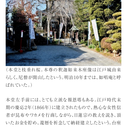
（本堂と枝垂れ桜。本尊の釈迦如来木座像は江戸城由来
らしく、尼僧が開山したという。明治10年までは、如唱庵と呼
ばれていた。）
本堂左手前には、とても立派な報恩塔もある。江戸時代末
期の慶応2年（1866年）に建立されたもので、熱心な女性信
者が昆布やワカメを行商しながら、日蓮宗の教えを説き、頂
いたお金を貯め、還暦を祈念して納経建立したという。台座