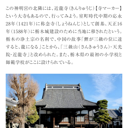
この神明宮の北隣には、近龍寺（きんりゅうじ）【寺マーカー】
という大寺もあるので、行ってみよう。室町時代中期の応永
28年（1421年）に称念寺（しょうねんじ）として創基、天正16
年（1588年）に栃木城建設のために当地に移されたという。
栃木の浄土宗の名刹で、中国の故事「鯉が三級の位に達
すると、龍になる」ことから、「三級山（さんきゅうさん）・天光
院・近龍寺」と改められた。また、栃木県の最初の小学校と
師範学校がここに設けられている。