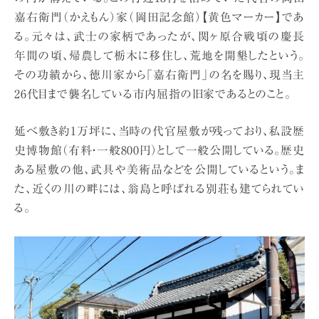
嘉右衛門（かえもん）家（岡田記念館）【黄色マーカー】であ
る。元々は、武士の家柄であったが、関ヶ原合戦頃の慶長
年間の頃、帰農して栃木に移住し、荒地を開墾したという。
その功績から、徳川家から「嘉右衛門」の名を賜り、現当主
26代目まで襲名している市内屈指の旧家であるとのこと。
延べ敷き約1万坪に、当時の代官屋敷が残っており、私設歴
史博物館（有料・一般800円）として一般公開している。歴史
ある屋敷の他、武具や美術品などを公開しているという。ま
た、近くの川の畔には、翁島と呼ばれる別荘も建てられてい
る。