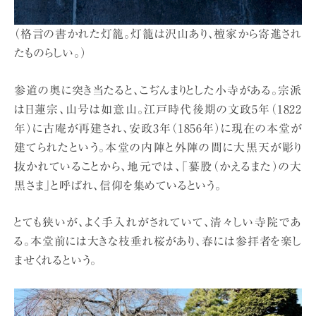
（格言の書かれた灯籠。灯籠は沢山あり、檀家から寄進され
たものらしい。）
参道の奥に突き当たると、こぢんまりとした小寺がある。宗派
は日蓮宗、山号は如意山。江戸時代後期の文政5年（1822
年）に古庵が再建され、安政3年（1856年）に現在の本堂が
建てられたという。本堂の内陣と外陣の間に大黒天が彫り
抜かれていることから、地元では、「蟇股（かえるまた）の大
黒さま」と呼ばれ、信仰を集めているという。
とても狭いが、よく手入れがされていて、清々しい寺院であ
る。本堂前には大きな枝垂れ桜があり、春には参拝者を楽し
ませくれるという。