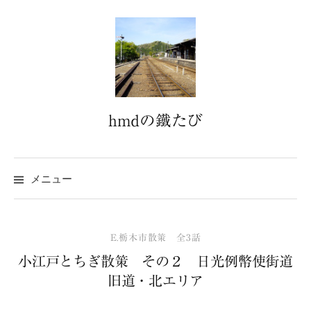
コ
ン
テ
ン
ツ
へ
hmdの鐵たび
ス
キ
ッ
プ
メニュー
E.栃木市散策 全3話
小江戸とちぎ散策 その２ 日光例幣使街道
旧道・北エリア