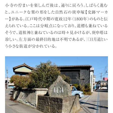
小寺の佇まいを楽しんだ後は、通りに戻ろう。しばらく進む
と、ユニークな栗の形をした自然石の庚申塚【史跡マーカ
ー】がある。江戸時代中期の寛政12年（1800年）のものと伝
えられている。ここは分岐点になっており、道標も兼ねている
そうで、道祖神と兼ねているのは時々見かけるが、庚申塔は
珍しい。左方面の最終目的地は不明であるが、三日月道とい
う小さな街道が分かれている。