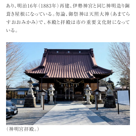
あり、明治16年（1883年）再建、伊勢神宮と同じ神明造り銅
葺き屋根になっている。勿論、御祭神は天照大神（あまてら
すおおみかみ）で、本殿と拝殿は市の重要文化財になって
いる。
（神明宮拝殿。）