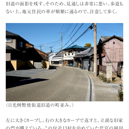
旧道の面影を残す。そのため、見通しは非常に悪い。歩道も
ない上、地元住民の車が頻繁に通るので、注意して歩く。
（日光例幣使街道旧道の町並み。）
左に大きくカーブし、右の大きなカーブで返すと、立派な旧家
の門が構えている。この付近13村を治めていた代官の岡田