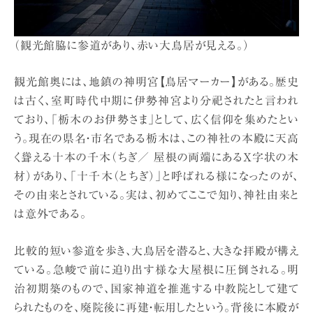
（観光館脇に参道があり、赤い大鳥居が見える。）
観光館奥には、地鎮の神明宮【鳥居マーカー】がある。歴史
は古く、室町時代中期に伊勢神宮より分祀されたと言われ
ており、「栃木のお伊勢さま」として、広く信仰を集めたとい
う。現在の県名・市名である栃木は、この神社の本殿に天高
く聳える十本の千木（ちぎ／ 屋根の両端にあるX字状の木
材）があり、「十千木（とちぎ）」と呼ばれる様になったのが、
その由来とされている。実は、初めてここで知り、神社由来と
は意外である。
比較的短い参道を歩き、大鳥居を潜ると、大きな拝殿が構え
ている。急峻で前に迫り出す様な大屋根に圧倒される。明
治初期築のもので、国家神道を推進する中教院として建て
られたものを、廃院後に再建・転用したという。背後に本殿が