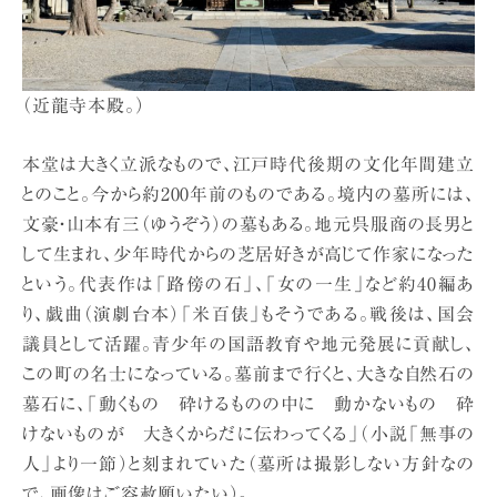
（近龍寺本殿。）
本堂は大きく立派なもので、江戸時代後期の文化年間建立
とのこと。今から約200年前のものである。境内の墓所には、
文豪・山本有三（ゆうぞう）の墓もある。地元呉服商の長男と
して生まれ、少年時代からの芝居好きが高じて作家になった
という。代表作は「路傍の石」、「女の一生」など約40編あ
り、戯曲（演劇台本）「米百俵」もそうである。戦後は、国会
議員として活躍。青少年の国語教育や地元発展に貢献し、
この町の名士になっている。墓前まで行くと、大きな自然石の
墓石に、「動くもの 砕けるものの中に 動かないもの 砕
けないものが 大きくからだに伝わってくる」（小説「無事の
人」より一節）と刻まれていた（墓所は撮影しない方針なの
で、画像はご容赦願いたい）。