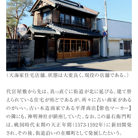
（天海家住宅店舗。状態は大変良く、現役の店舗である。）
代官屋敷から先は、真っ直ぐに街道が北に延びる。建て替
えられている住宅が殆どであるが、所々に古い商家がある
のがいい。古い木造商家である平澤商店【紫色マーカー】
の隣にも、神明神社が鎮座していた。なお、この嘉右衛門町
は、戦国時代末期の天正年間（1573-1592年）に新田開発
され、その後、街道沿いの在郷町として発展したという。