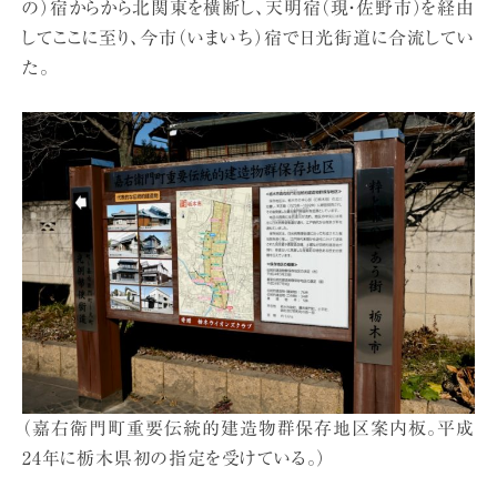
の）宿からから北関東を横断し、天明宿（現・佐野市）を経由
してここに至り、今市（いまいち）宿で日光街道に合流してい
た。
（嘉右衛門町重要伝統的建造物群保存地区案内板。平成
24年に栃木県初の指定を受けている。）