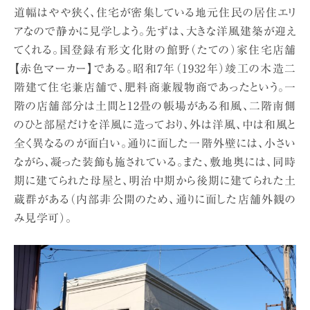
道幅はやや狭く、住宅が密集している地元住民の居住エリ
アなので静かに見学しよう。先ずは、大きな洋風建築が迎え
てくれる。国登録有形文化財の館野（たての）家住宅店舗
【赤色マーカー】である。昭和7年（1932年）竣工の木造二
階建て住宅兼店舗で、肥料商兼履物商であったという。一
階の店舗部分は土間と12畳の帳場がある和風、二階南側
のひと部屋だけを洋風に造っており、外は洋風、中は和風と
全く異なるのが面白い。通りに面した一階外壁には、小さい
ながら、凝った装飾も施されている。また、敷地奥には、同時
期に建てられた母屋と、明治中期から後期に建てられた土
蔵群がある（内部非公開のため、通りに面した店舗外観の
み見学可）。