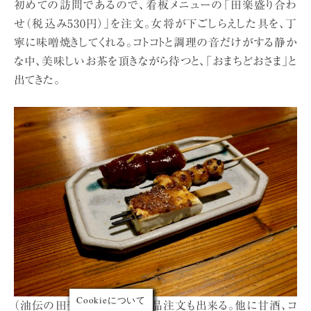
初めての訪問であるので、看板メニューの「田楽盛り合わ
せ（税込み530円）」を注文。女将が下ごしらえした具を、丁
寧に味噌焼きしてくれる。コトコトと調理の音だけがする静か
な中、美味しいお茶を頂きながら待つと、「おまちどおさま」と
出てきた。
Cookieについて
（油伝の田楽盛り合わせ。単品注文も出来る。他に甘酒、コ