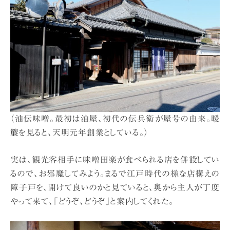
（油伝味噌。最初は油屋、初代の伝兵衛が屋号の由来。暖
簾を見ると、天明元年創業としている。）
実は、観光客相手に味噌田楽が食べられる店を併設してい
るので、お邪魔してみよう。まるで江戸時代の様な店構えの
障子戸を、開けて良いのかと見ていると、奥から主人が丁度
やって来て、「どうぞ、どうぞ」と案内してくれた。