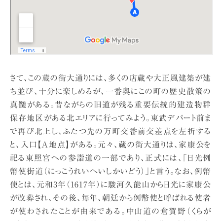
さて、この蔵の街大通りには、多くの店蔵や大正風建築が建
ち並び、十分に楽しめるが、一番奥にこの町の歴史散策の
真髄がある。昔ながらの旧道が残る重要伝統的建造物群
保存地区がある北エリアに行ってみよう。東武デパート前ま
で再び北上し、ふたつ先の万町交番前交差点を左折する
と、入口【A地点】がある。元々、蔵の街大通りは、家康公を
祀る東照宮への参詣道の一部であり、正式には、「日光例
幣使街道（にっこうれいへいしかいどう）」と言う。なお、例幣
使とは、元和3年（1617年）に駿河久能山から日光に家康公
が改葬され、その後、毎年、朝廷から例幣使と呼ばれる使者
が使わされたことが由来である。中山道の倉賀野（くらが