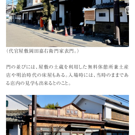
（代官屋敷岡田嘉右衛門家表門。）
門の並びには、屋敷の土蔵を利用した無料休憩所兼土産
店や明治時代の床屋もある。入場時には、当時のままであ
る店内の見学も出来るとのこと。