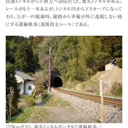
防護トンネルから千頭方へ50m行くと、地名トンネルがある。
レールがもう一本あるが、トンネル内から下りカーブになって
おり、万が一の脱線時、線路から車輪が外に逸脱しない様
にする護輪軌条（逸脱防止レール）である。
（23kmポスト、地名トンネルポータルと護輪軌条。）