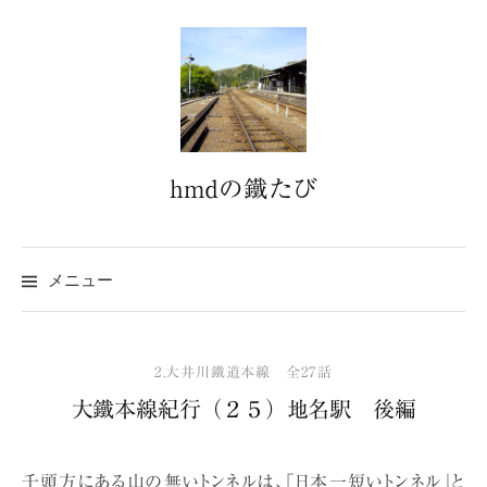
コ
ン
テ
ン
ツ
へ
hmdの鐵たび
ス
キ
ッ
プ
メニュー
2.大井川鐵道本線 全27話
大鐵本線紀行（２５）地名駅 後編
千頭方にある山の無いトンネルは、「日本一短いトンネル」と