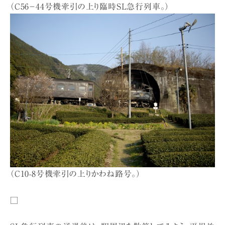
（C56−44号機牽引の上り臨時SL急行列車。）
（C10-8号機牽引の上りかわね路号。）
□