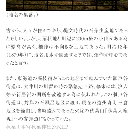
（地名の集落。）
古から、人々が住んでおり、縄文時代の石斧生産地であっ
たらしい。しかし、扇状地と川辺に200m級の小山がある為
に標高が高く、稲作は不向きな土地であった。明治12年
（1879年）に、地名用水が開通するまでは、畑作が中心であ
ったと言う。
また、東海道の藤枝宿からこの地名まで結んでいた瀬戸谷
街道は、大井川の川留め時の緊急迂回路、幕末には、浪人
等が新居浜の関所を敬遠する為に使われた。この瀬戸谷
街道は、対岸の石風呂地区に渡り、現在の遠州森町三倉
地区を経由し、当時盛んであった火除の秋葉山「秋葉大権
現」への参拝道にもなっていた。
秋葉山本宮秋葉神社公式HP