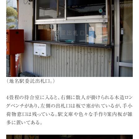
（地名駅委託出札口。）
4畳程の待合室に入ると、右側に数人が掛けられる木造ロン
グベンチがあり、左側の出札口は板で塞がれているが、手小
荷物窓口は残っている。駅文庫や色々な手作り案内板が雑
多に置いてある。