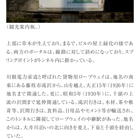
（観光案内板。）
上部に草木が生えており、まるで、ビルの屋上緑化の様であ
る。両方のポータルは、線路に対して斜めになっており、スプ
リングポイントがトンネル内に掛かっている。
川根電力索道と呼ばれた貨物用ロープウェイは、地名の南
東にある藤枝市滝沢から、山を越え、大正15年（1926年）に
地名まで開通した。更に、昭和5年（1930年）に、千頭の上
流の沢間まで延伸開通している。滝沢行きは、木材、茶や椎
茸等、沢間行きは、食料品、日用品やセメント等が輸送され、
このトンネルに隣接してロープウェイの中継駅があった。地名
からは、大井川沿いの北に向きを変え、下泉と千頭を経由し
ていた。