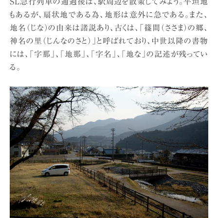
SL急行列車の通過後は、駅周辺を散策してみよう。平坦地
もあるが、扇状地である為、地形は意外に急である。また、
地名（じな）の由来は諸説あり、古くは、「篠間（ささま）の郷、
神名の里（じんなのさと）」と呼ばれており、中世以降の書物
には、「字那」、「地那」、「字名」、「地な」の記述が残ってい
る。