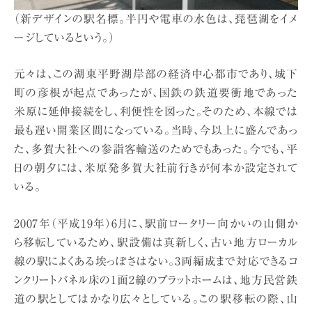
（新デザインの駅名標。半円や電車の水色は、琵琶湖をイメ
ージしているという。）
元々は、この湖東平野湖岸部の経済中心都市であり、城下
町の彦根が起点であったが、国鉄の鉄道要衝地であった
米原に延伸接続をし、利便性を図った。そのため、本線では
最も遅い開業区間になっている。当時、今以上に盛んであっ
た、多賀大社への参詣客輸送のためでもあった。今でも、平
日の朝夕には、米原発多賀大社前行きが何本か設定されて
いる。
2007年（平成19年）6月に、駅前ロータリー向かいの山側か
ら移転しているため、駅設備は真新しく、古い地方ローカル
線の駅によくある埃っぽさはない。3両編成まで対応できるコ
ンクリートパネル床の1面2線のプラットホームは、地方民営鉄
道の駅としてはかなり広々としている。この駅移転の際、山