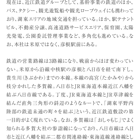
現在は、近江鉄道グループとして、基幹事業の鉄道のほか、
バス、タクシー、観光遊覧船や観光ロープウェイにも携わって
おり、湖東エリアの地域交通を担っている。ほか、駅テナント
ビル、不動産分譲、高速道路サービスエリア、保育園、太陽
光発電、公園委託管理事業など、多角化も進めている。な
お、本社は米原ではなく、彦根駅前にある。
鉄道の営業路線は3路線になり、戦前からほぼ変わってい
ない。米原から沿線中核駅の彦根と八日市を経て南下し、
貴生川（きぶかわ）までの本線。本線の高宮（たかみや）から
枝分かれした多賀線。八日市とJR東海道本線近江八幡を
結ぶ八日市線である。丁度、JR東海道本線とJR草津線を
結んだ直角三角形の斜辺のようなルートで、「湖東平野内
陸部の鉄道未通の町々を結ぶ」という、近江鉄道敷設の第
一目的がよく現れている。なお、多賀線は「おしゃもじ」でよく
知られる多賀大社の参詣線になっており、八日市線は八日
市と近江八幡を結ぶ二都市間連絡線・東海道線連絡線とし