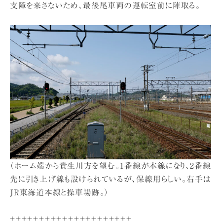
支障を来さないため、最後尾車両の運転室前に陣取る。
（ホーム端から貴生川方を望む。1番線が本線になり、2番線
先に引き上げ線も設けられているが、保線用らしい。右手は
JR東海道本線と操車場跡。）
＋＋＋＋＋＋＋＋＋＋＋＋＋＋＋＋＋＋＋＋＋