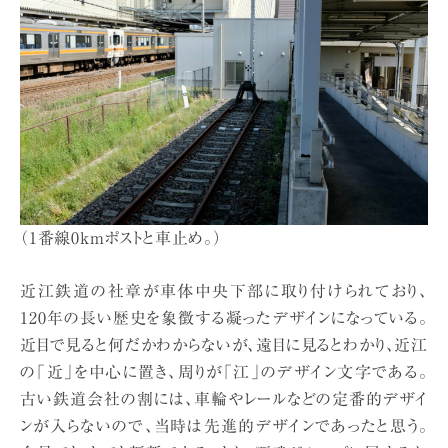
（1番線0kmポストと車止め。）
近江鉄道の社章が車体中央下部に取り付けられており、
120年の長い歴史を象徴する凝ったデザインになっている。
近目で見ると何だかわからないが、遠目に見るとわかり、近江
の「近」を中心に置き、周りが「江」のデザイン文字である。
古い鉄道会社の割には、車輪やレールなどの定番的デザイ
ンが入らないので、当時は先進的デザインであったと思う。