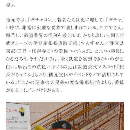
導入
地元では、「ガチャコン」、若者たちは更に略して、「ガチャ」
と呼び、非常に突飛な愛称で親しまれている。ただでさえ、
堅苦しい鉄道業界の慣例を考えれば、かなり珍しい。同じ西
武グループの伊豆箱根鉄道駿豆線（すんずせん／静岡県
東部・三島〜修善寺間）の愛称「いずっぱこ」と、いい勝負に
なるだろう。それだけでは、全く鉄道を連想できないのが面
白い。麻呂眉の黄色いキツネの近江鉄道公式マスコット「駅
長がちゃこん」もおり、観光宣伝やイベントなどで活用されて
いる。どこかの関東の大民鉄の変な電車もどきよりも、愛嬌
がある上にインパクトがある。