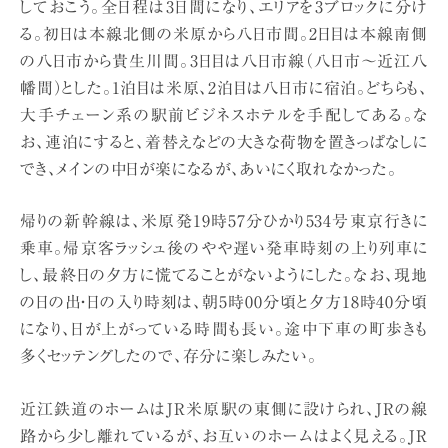
しておこう。全日程は3日間になり、エリアを3ブロックに分け
る。初日は本線北側の米原から八日市間。2日目は本線南側
の八日市から貴生川間。3日目は八日市線（八日市〜近江八
幡間）とした。1泊目は米原、2泊目は八日市に宿泊。どちらも、
大手チェーン系の駅前ビジネスホテルを手配してある。な
お、連泊にすると、着替えなどの大きな荷物を置きっぱなしに
でき、メインの中日が楽になるが、あいにく取れなかった。
帰りの新幹線は、米原発19時57分ひかり534号東京行きに
乗車。帰京客ラッシュ後のやや遅い発車時刻の上り列車に
し、最終日の夕方に慌てることがないようにした。なお、現地
の日の出・日の入り時刻は、朝5時00分頃と夕方18時40分頃
になり、日が上がっている時間も長い。途中下車の町歩きも
多くセッテングしたので、存分に楽しみたい。
近江鉄道のホームはJR米原駅の東側に設けられ、JRの線
路から少し離れているが、お互いのホームはよく見える。JR