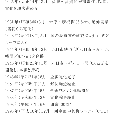
1925年（大正14年）3月 彦根〜多賀間が初電化。以降、
電化を順次進める
1931年（昭和6年）3月 米原〜彦根間（5.8km）延伸開業
（当初から電化）
1943年（昭和18年）5月 国の鉄道省の斡旋により、西武グ
ループに入る
1944年（昭和19年）3月 八日市鉄道（新八日市〜近江八
幡間／8.7km）を合併
1946年（昭和21年）1月 八日市〜新八日市間（0.6km）を
開業し、本線と接続
1946年（昭和21年）8月 全線電化完了
1984年（昭和59年）1月 郵便輸送廃止
1987年（昭和62年）5月 全線ワンマン運転開始
1988年（昭和63年）3月 貨物輸送廃止
1998年（平成10年）6月 開業100周年
1998年（平成10年）12月 列車集中制御システム（CTC）