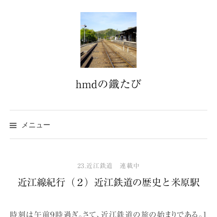
コ
ン
テ
ン
ツ
へ
hmdの鐵たび
ス
キ
ッ
プ
メニュー
23.近江鉄道 連載中
近江線紀行（２）近江鉄道の歴史と米原駅
時刻は午前９時過ぎ。さて、近江鉄道の旅の始まりである。1