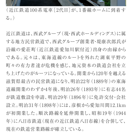
（近江鉄道100系電車［2代目］が、1番線ホームに到着す
る。）
近江鉄道は、西武グループ（現・西武ホールディングス）に属
する地方民営鉄道で、西武グループ創業者・堤康次郎氏が
沿線の愛荘町（近江鉄道愛知川駅付近）出身の由縁から
である。元々は、東海道線のルートを外れた湖東平野の
町々の有力者達が危機を感じ、地元資本の鉄道会社を立
ち上げたのがルーツになっている。開業から120年を越える
滋賀県最古の民営鉄道になり、明治22年（1889年）の東海
道線開業のわずか4年後、明治26年（1893年）に有志44名
が鉄道敷設を申請、明治29年（1896年）に免許交付・会社
設立。明治31年（1898年）には、彦根から愛知川間12.1km
が初開業した。順次路線を延伸開業し、昭和19年（1944
年）に八日市鉄道（現在の近江鉄道八日市線）を合併して、
現在の鉄道営業路線が確立している。