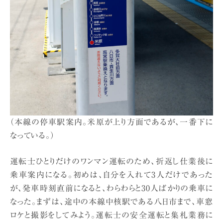
（本線の停車駅案内。米原が上り方面であるが、一番下に
なっている。）
運転士ひとりだけのワンマン運転のため、折返し仕業後に
乗車案内になる。初めは、自分を入れて3人だけであった
が、発車時刻直前になると、わらわらと30人ばかりの乗車に
なった。まずは、途中の本線中核駅である八日市まで、車窓
ロケと撮影をしてみよう。運転士の安全運転と集札業務に