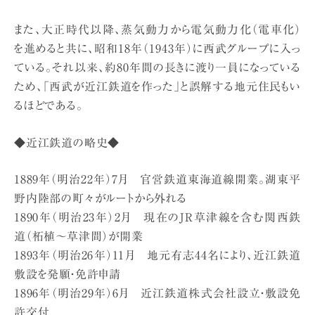
また、大正時代以降、蒸気動力から電気動力化（電車化）
を進めると共に、昭和18年（1943年）に西武グループに入っ
ている。それ以来、約80年間の長きに渡り一員になっている
ため、「西武が近江鉄道を作った」と誤解する地元住民もい
るほどである。
◆近江鉄道の略史◆
1889年（明治22年）7月 官営鉄道東海道線開業。湖東平
野内陸部の町々がルートから外れる
1890年（明治23年）2月 現在のJR草津線を含む関西鉄
道（柘植〜草津間）が開業
1893年（明治26年）11月 地元有志44名により、近江鉄道
敷設を発願・免許申請
1896年（明治29年）6月 近江鉄道株式会社設立・敷設免
許交付