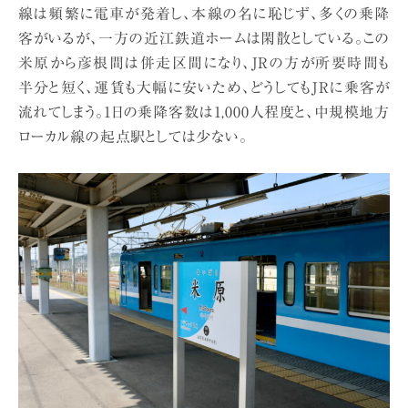
線は頻繁に電車が発着し、本線の名に恥じず、多くの乗降
客がいるが、一方の近江鉄道ホームは閑散としている。この
米原から彦根間は併走区間になり、JRの方が所要時間も
半分と短く、運賃も大幅に安いため、どうしてもJRに乗客が
流れてしまう。1日の乗降客数は1,000人程度と、中規模地方
ローカル線の起点駅としては少ない。