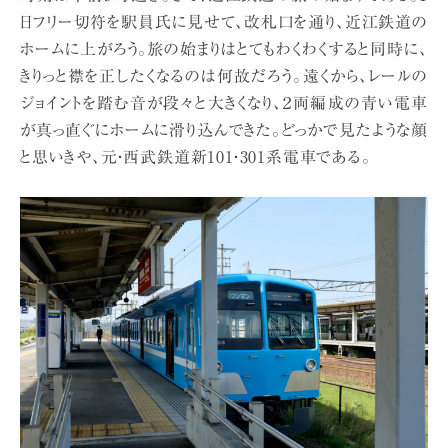
日フリー切符を駅員氏に見せて、改札口を通り、近江鉄道の
ホームに上がろう。旅の始まりはとてもわくわくすると同時に、
きりっと襟を正したくなるのは何故だろう。遠くから、レールの
ジョイントを踏む音が段々と大きくなり、２両編成の青い電車
が真っ直ぐにホームに滑り込んできた。どっかで見たような顔
と思いきや、元・西武鉄道新101・301系電車である。