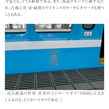
今見ても、とても斬新である。また、西武グループに属するた
め、白地に青・赤・緑帯のライオンズカラーやレオマークも使う
こともある。
（近江鉄道の社章。社章の上にローマ字で「OHMI」と大き
く入るのも、どこかハイカラである。）