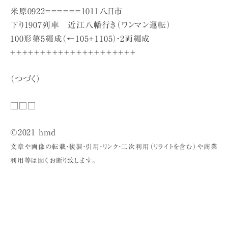
米原0922＝＝＝＝＝＝1011八日市
下り1907列車 近江八幡行き（ワンマン運転）
100形第5編成（←105＋1105）・2両編成
＋＋＋＋＋＋＋＋＋＋＋＋＋＋＋＋＋＋＋＋＋
（つづく）
□□□
©2021 hmd
文章や画像の転載・複製・引用・リンク・二次利用（リライトを含む）や商業
利用等は固くお断り致します。