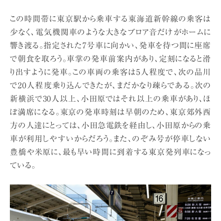
この時間帯に東京駅から乗車する東海道新幹線の乗客は
少なく、電気機関車のような大きなブロア音だけがホームに
響き渡る。指定された7号車に向かい、発車を待つ間に座席
で朝食を取ろう。車掌の発車前案内があり、定刻になると滑
り出すように発車。この車両の乗客は5人程度で、次の品川
で20人程度乗り込んできたが、まだかなり疎らである。次の
新横浜で30人以上、小田原ではそれ以上の乗車があり、ほ
ぼ満席になる。東京の発車時刻は早朝のため、東京郊外西
方の人達にとっては、小田急電鉄を経由し、小田原からの乗
車が利用しやすいからだろう。また、のぞみ号が停車しない
豊橋や米原に、最も早い時間に到着する東京発列車になっ
ている。