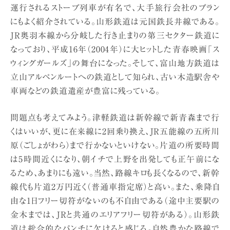
運行されるストーブ列車が有名で、大手旅行会社のプラン
にもよく紹介されている。山形鉄道は元国鉄長井線である。
JR奥羽本線から分岐した行き止まりの第三セクター鉄道に
なっており、平成16年（2004年）に大ヒットした青春映画「ス
ウィングガールズ」の舞台になった。そして、富山地方鉄道は
立山アルペンルートへの鉄道として知られ、古い木造駅舎や
車両などの鉄道遺産が豊富に残っている。
問題点も考えてみよう。津軽鉄道は新幹線で新青森まで行
くはいいが、更に在来線に2回乗り換え、JR五能線の五所川
原（ごしょがわら）まで行かないといけない。片道の所要時間
は5時間近くになり、朝イチで上野を出発しても正午前にな
るため、あまりにも遠い。当然、路線キロも長くなるので、新幹
線代も片道2万円近く（普通車指定席）と高い。また、乗降自
由な1日フリー切符がないのも不自由である（途中主要駅の
金木までは、JRと共通のエリアフリー切符がある）。山形鉄
道は総合的なパンチに欠けると感じる。自然豊かな路線で