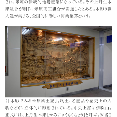
され、米原の伝統的地場産業になっている。その上丹生木
彫組合が制作、米原商工組合が寄進したとある。木彫り職
人達が集まる、全国的に珍しい同業集落という。
（「木彫でみる米原風土記」。風土、名産品や歴史上の人
物などが、立体的に彫刻されている。中央上部は伊吹山。
正式には、上丹生木彫［かみにゅうもくちょう］と呼ぶ。※当日