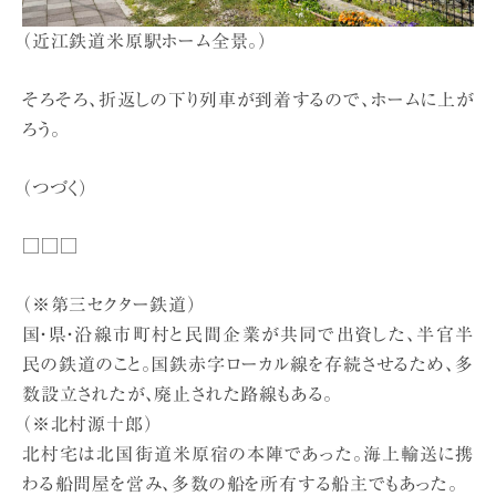
（近江鉄道米原駅ホーム全景。）
そろそろ、折返しの下り列車が到着するので、ホームに上が
ろう。
（つづく）
□□□
（※第三セクター鉄道）
国・県・沿線市町村と民間企業が共同で出資した、半官半
民の鉄道のこと。国鉄赤字ローカル線を存続させるため、多
数設立されたが、廃止された路線もある。
（※北村源十郎）
北村宅は北国街道米原宿の本陣であった。海上輸送に携
わる船問屋を営み、多数の船を所有する船主でもあった。