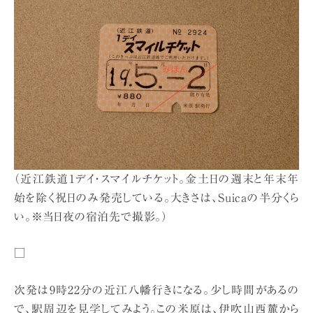
（近江鉄道1デイ・スマイルチケット。金土日の週末と年末年
始を除く祝日のみ発売している。大きさは、Suicaの半分くら
い。※当日夜の宿泊先で撮影。）
□
次発は9時22分の近江八幡行きになる。少し時間があるの
で、駅周辺を見学してみよう。この米原は、伊吹山西麓から