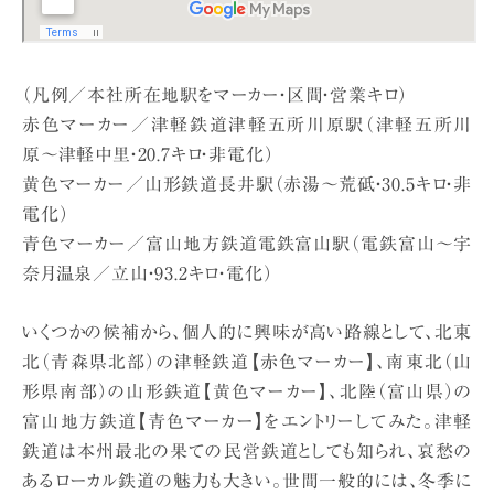
（凡例／本社所在地駅をマーカー・区間・営業キロ）
赤色マーカー／津軽鉄道津軽五所川原駅（津軽五所川
原〜津軽中里・20.7キロ・非電化）
黄色マーカー／山形鉄道長井駅（赤湯〜荒砥・30.5キロ・非
電化）
青色マーカー／富山地方鉄道電鉄富山駅（電鉄富山〜宇
奈月温泉／立山・93.2キロ・電化）
いくつかの候補から、個人的に興味が高い路線として、北東
北（青森県北部）の津軽鉄道【赤色マーカー】、南東北（山
形県南部）の山形鉄道【黄色マーカー】、北陸（富山県）の
富山地方鉄道【青色マーカー】をエントリーしてみた。津軽
鉄道は本州最北の果ての民営鉄道としても知られ、哀愁の
あるローカル鉄道の魅力も大きい。世間一般的には、冬季に