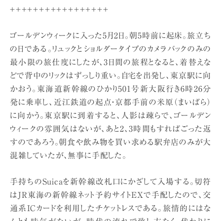
＋＋＋＋＋＋＋＋＋＋＋＋＋＋＋＋＋
ゴールデンウィークに入った5月2日。朝5時前に起床。旅立ち
の日である。リュックとショルダータイプのカメラバックのみの
最小限の旅仕度にしたが、3日間の旅程となると、着替えな
どで背中のリックはずっしり重い。自宅を出発し、東京駅に向
かおう。東海道新幹線のひかり501号新大阪行き6時26分
発に乗車し、近江鉄道の起点・京都手前の米原（まいばら）
に向かう。東京駅に到着すると、人影は疎らで、ゴールデン
ウィークの雰囲気はないが、あと2、3時間もすればごった返
すのであろう。朝食や飲み物を買い求める駅弁店のみが大
混雑していたが、無事に手配した。
手持ちのSuicaを新幹線改札口にかざして入場する。切符
はJR東海の新幹線ネット予約サイトEXで手配したので、交
通系ICカードを利用したチケットレスである。旅情的にはな