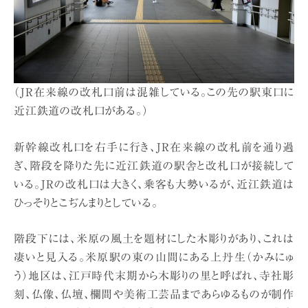
（JR在来線の改札口前は混雑している。この先の駅東口に
近江鉄道の改札口がある。）
新幹線改札口を右手に行き、JR在来線の改札前を通り過
ぎ、階段を降りた先に近江鉄道の駅舎と改札口が接続して
いる。JRの改札口は大きく、乗客も大勢いるが、近江鉄道は
ひっそりとこぢんまりとしている。
階段下には、米原の風土を題材にした木彫りがあり、これは
凄いと見入る。米原駅の東の山間にある上丹生（かみにゅ
う）地区は、江戸時代末期から木彫りの里と呼ばれ、寺社彫
刻、仏像、仏壇、欄間や美術工芸品まであらゆるものが制作