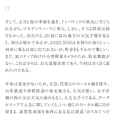
□
そして、正月と桜の季節を過ぎ、インバウンドの熱気に当てら
れながら、ゴルデンウィークに突入。しかし、そうは問屋は卸
さなかった。決行の2、3日前に富山地方の天気予報を見る
と、初日は晴れであるが、2日目と3日目は本降りの雨らしい。
列車に乗るは雨に打たれないが、町歩きもするので難しい。
また、旅スナップ向けの小型軽量カメラのため、防水機能が
ない。こればかりは、お天道様次第であり、今回は泣く泣く諦
めたのである。
年休は変更がないため、至急、代替えのローカル線を探す。
山形鉄道や津軽鉄道の東北地方も、天気が悪い。太平洋
側の西の方は天気の崩れもなく、大丈夫そうである。グーグ
ルマップで入念に探していくと、いい感じのローカル線に目が
留まる。滋賀県南部を東西に走る近江鉄道（おうみてつど