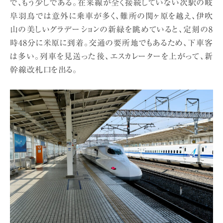
で、もう少しである。在来線が全く接続していない次駅の岐
阜羽鳥では意外に乗車が多く、難所の関ヶ原を越え、伊吹
山の美しいグラデーションの新緑を眺めていると、定刻の8
時48分に米原に到着。交通の要所地でもあるため、下車客
は多い。列車を見送った後、エスカレーターを上がって、新
幹線改札口を出る。