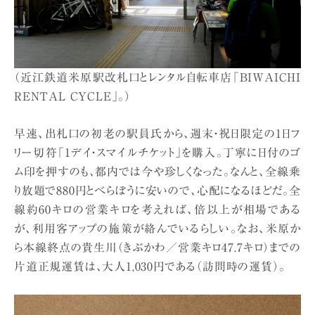
（近江鉄道米原駅改札口とレンタル自転車店「BIWAICHI
RENTAL CYCLE」。）
早速、出札口の初老の駅員氏から、週末・祝日限定の1日フ
リー切符「1デイ・スマイルチケット」を購入。丁寧に日付のゴ
ム印を押すのも、都内では今や珍しくなった。なんと、全線乗
り放題で880円とべらぼうに安いので、心配になるほどだ。全
線約60キロの営業キロを考えれば、倍以上が相場である
が、利用客アップの施策が絡んでいるらしい。なお、米原か
ら本線終点の貴生川（きぶかわ／営業キロ47.7キロ）までの
片道正規運賃は、大人1,030円である（訪問時の運賃）。