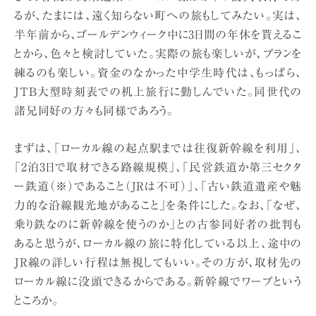
るが、たまには、遠く知らない町への旅もしてみたい。実は、
半年前から、ゴールデンウィーク中に3日間の年休を貰えるこ
とから、色々と検討していた。実際の旅も楽しいが、プランを
練るのも楽しい。資金のなかった中学生時代は、もっぱら、
JTB大型時刻表での机上旅行に勤しんでいた。同世代の
諸兄同好の方々も同様であろう。
まずは、「ローカル線の起点駅までは往復新幹線を利用」、
「2泊3日で取材できる路線規模」、「民営鉄道か第三セクタ
ー鉄道（※）であること（JRは不可）」、「古い鉄道遺産や魅
力的な沿線観光地があること」を条件にした。なお、「なぜ、
乗り鉄なのに新幹線を使うのか」との古参同好者の批判も
あると思うが、ローカル線の旅に特化している以上、途中の
JR線の詳しい行程は無視してもいい。その方が、取材先の
ローカル線に没頭できるからである。新幹線でワープという
ところか。