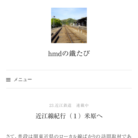
コ
ン
テ
ン
ツ
へ
hmdの鐵たび
ス
キ
ッ
プ
メニュー
23.近江鉄道 連載中
近江線紀行（１）米原へ
さて、普段は関東近県のローカル線ばかりの訪問取材であ