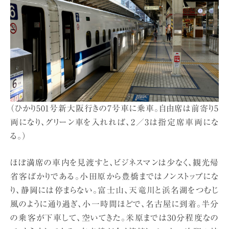
（ひかり501号新大阪行きの7号車に乗車。自由席は前寄り5
両になり、グリーン車を入れれば、2／3は指定席車両にな
る。）
ほぼ満席の車内を見渡すと、ビジネスマンは少なく、観光帰
省客ばかりである。小田原から豊橋まではノンストップにな
り、静岡には停まらない。富士山、天竜川と浜名湖をつむじ
風のように通り過ぎ、小一時間ほどで、名古屋に到着。半分
の乗客が下車して、空いてきた。米原までは30分程度なの