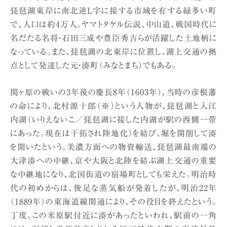
琵琶湖東岸に南北逆L字に接する市域を有する緑多い町
で、人口は約4万人。ヤマトタケル伝説、中山道、戦国時代に
名だたる名将・石田三成や豊臣秀吉らが活躍した土地柄に
なっている。また、琵琶湖の北東岸に位置し、湖上交通の拠
点として発達した元・湊町（みなとまち）でもある。
関ヶ原の戦いの3年後の慶長8年（1603年）、当時の彦根藩
の命により、北村源十郎（※）という人物が、琵琶湖と入江
内湖（いりえないこ／琵琶湖に接した内湖が駅の西側一帯
にあった。現在は干拓され陸地化）を結び、堀を開削して湊
を開いたという。美濃方面への物資輸送、琵琶湖最南端の
大津湊への中継、京や大阪と北陸を結ぶ湖上交通の重要
な中継地になり、北国街道の宿場町としても栄えた。明治時
代の初めからは、俊足な蒸気船が発着したが、明治22年
（1889年）の東海道線開通により、その役目を終えたという。
丁度、この米原駅付近に湊があったといわれ、駅前の一角