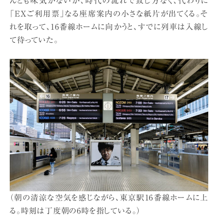
んとも味気がないが、時代の流れで致し方なく、代わりに
「EXご利用票」なる座席案内の小さな紙片が出てくる。そ
れを取って、16番線ホームに向かうと、すでに列車は入線し
て待っていた。
（朝の清涼な空気を感じながら、東京駅16番線ホームに上
る。時刻は丁度朝の6時を指している。）