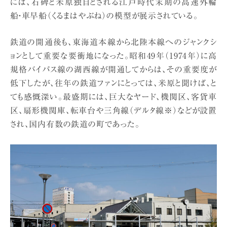
には、石碑と米原独自とされる江戸時代末期の高速外輪
船・車早船（くるまはやぶね）の模型が展示されている。
鉄道の開通後も、東海道本線から北陸本線へのジャンクシ
ョンとして重要な要衝地になった。昭和49年（1974年）に高
規格バイパス線の湖西線が開通してからは、その重要度が
低下したが、往年の鉄道ファンにとっては、米原と聞けば、と
ても感慨深い。最盛期には、巨大なヤード、機関区、客貨車
区、扇形機関庫、転車台や三角線（デルタ線※）などが設置
され、国内有数の鉄道の町であった。