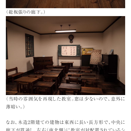
（総板張りの廊下。）
（当時の雰囲気を再現した教室。窓は少ないので、意外に
薄暗い。）
なお、木造2階建ての建物は東西に長い長方形で、中央に
廊下が貫通し、左右（南北側）に教室が対配置されているシ