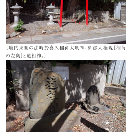
（境内東側の法崎於喜久稲荷大明神、御嶽大権現［稲荷
の左奥］と道祖神。）