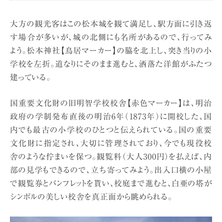
大方の観光客はこの松本城を観て満足し、駅方面に引き返
す場合が多いが、城の北側にも名所があるので、行ってみ
よう。松本神社【鳥居マーカー】の脇を北上し、突き当りの小
学校を左折。道なりにそのまま進むと、洒落た洋館がふたつ
建っている。
国重要文化財の旧明智学校校舎【赤色マーカー】は、明治
政府の学制発布直後の明治6年（1873年）に開校した、国
内でも最古の小学校のひとつと伝えられている。国の重要
文化財に指定され、大切に管理されており、今でも現役校
舎のような佇まいを保つ。観覧料（大人300円）を払えば、内
部の見学もできるので、立ち寄ってみよう。出入口横の小屋
で観覧券とパンフレットを貰い、校庭まで進むと、白亜の塔が
シンボルの美しい校舎を真正面から眺められる。