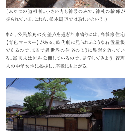
（ふたつの道祖神。小さい方も神号のみで、神札の輪郭が
掘られている。これも、松本周辺では珍しいという。）
また、公民館角の交差点を過ぎた東寄りには、高橋家住宅
【青色マーカー】がある。時代劇に見られるような石置屋根
であるので、まるで異世界の住宅のように異彩を放ってい
る。毎週末は無料公開しているので、見学してみよう。管理
人の中年女性に挨拶し、座敷にも上がる。