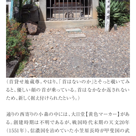
（首貸せ地蔵尊。やはり、「首はないのか」とそっと覗いてみ
ると、優しい顔の首が乗っている。首はなかなか返されない
ため、新しく据え付けられたという。）
通りの西寄りの小森の中には、大日堂【黄色マーカー】があ
る。創建時期は不明であるが、戦国時代末期の天文20年
（1551年）、信濃国を治めていた小笠原長時が甲斐国の武