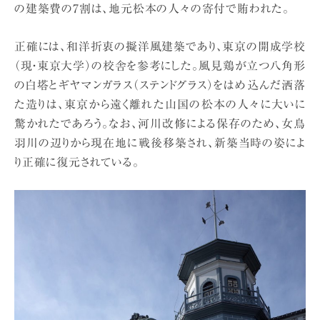
の建築費の7割は、地元松本の人々の寄付で賄われた。
正確には、和洋折衷の擬洋風建築であり、東京の開成学校
（現・東京大学）の校舎を参考にした。風見鶏が立つ八角形
の白塔とギヤマンガラス（ステンドグラス）をはめ込んだ洒落
た造りは、東京から遠く離れた山国の松本の人々に大いに
驚かれたであろう。なお、河川改修による保存のため、女鳥
羽川の辺りから現在地に戦後移築され、新築当時の姿によ
り正確に復元されている。