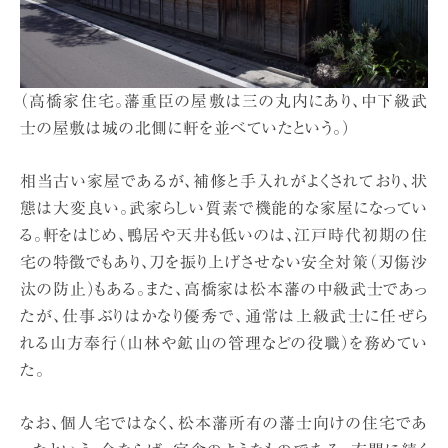
（高橋家住宅。藩重臣の屋敷は三の丸内にあり、中下級武
士の屋敷は城の北側に軒を並べていたという。）
相当古い家屋であるが、補修と手入れがよくされており、状
態は大変良い。武家らしい質素で機能的な家屋になってい
る。軒をはじめ、鴨居や天井も低いのは、江戸時代初期の住
宅の特徴でもあり、刀を振り上げさせない安全対策（刃傷沙
汰の防止）もある。また、高橋家は松本藩の中級武士であっ
たが、仕事ぶりはかなり優秀で、通常は上級武士に任ぜら
れる山方奉行（山林や鉱山の管理などの役職）を務めてい
た。
なお、個人宅ではなく、松本藩所有の藩士向けの住宅であ