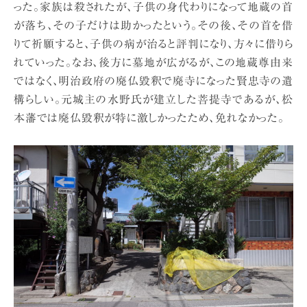
った。家族は殺されたが、子供の身代わりになって地蔵の首
が落ち、その子だけは助かったという。その後、その首を借
りて祈願すると、子供の病が治ると評判になり、方々に借りら
れていった。なお、後方に墓地が広がるが、この地蔵尊由来
ではなく、明治政府の廃仏毀釈で廃寺になった賢忠寺の遺
構らしい。元城主の水野氏が建立した菩提寺であるが、松
本藩では廃仏毀釈が特に激しかったため、免れなかった。