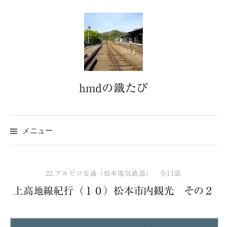
コ
ン
テ
ン
ツ
へ
hmdの鐵たび
ス
キ
ッ
プ
メニュー
22.アルピコ交通（松本電気鉄道） 全11話
上高地線紀行（１０）松本市内観光 その２