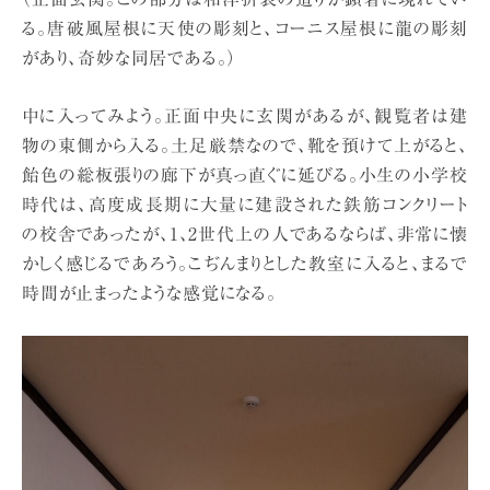
る。唐破風屋根に天使の彫刻と、コーニス屋根に龍の彫刻
があり、奇妙な同居である。）
中に入ってみよう。正面中央に玄関があるが、観覧者は建
物の東側から入る。土足厳禁なので、靴を預けて上がると、
飴色の総板張りの廊下が真っ直ぐに延びる。小生の小学校
時代は、高度成長期に大量に建設された鉄筋コンクリート
の校舎であったが、1、2世代上の人であるならば、非常に懐
かしく感じるであろう。こぢんまりとした教室に入ると、まるで
時間が止まったような感覚になる。