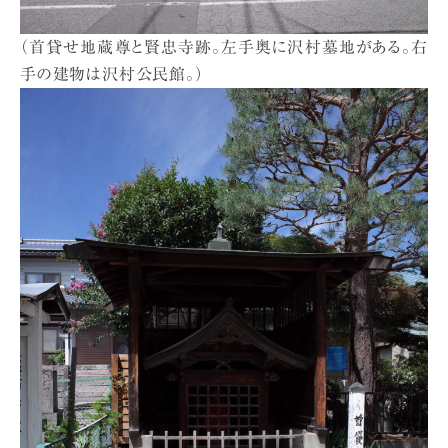
（首貸せ地蔵尊と賢忠寺跡。左手奥に沢村墓地がある。右
手の建物は沢村公民館。）