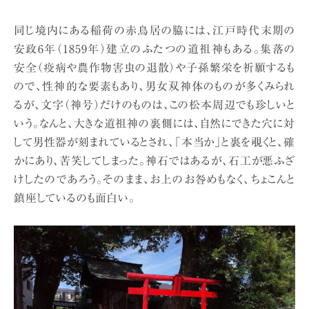
同じ境内にある稲荷の赤鳥居の脇には、江戸時代末期の
安政6年（1859年）建立のふたつの道祖神もある。集落の
安全（疫病や農作物害虫の退散）や子孫繁栄を祈願するも
ので、性神的な要素もあり、男女双神体のものが多くみられ
るが、文字（神号）だけのものは、この松本周辺でも珍しいと
いう。なんと、大きな道祖神の裏側には、自然にできた穴に対
して男性器が刻まれているとされ、「本当か」と裏を覗くと、確
かにあり、苦笑してしまった。神石ではあるが、石工が悪ふざ
けしたのであろう。そのまま、お上のお咎めもなく、ちょこんと
鎮座しているのも面白い。