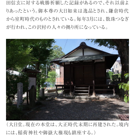
田信玄に対する戦勝祈願した記録があるので、それ以前よ
りあったという。御本尊の大日如来は逸品とされ、鎌倉時代
から室町時代のものとされている。毎年3月には、数珠つなぎ
が行われ、この沢村の人々の拠り所になっている。
（大日堂。現在の本堂は、大正時代末期に再建された。境内
には、稲荷神社や御嶽大権現も鎮座する。）