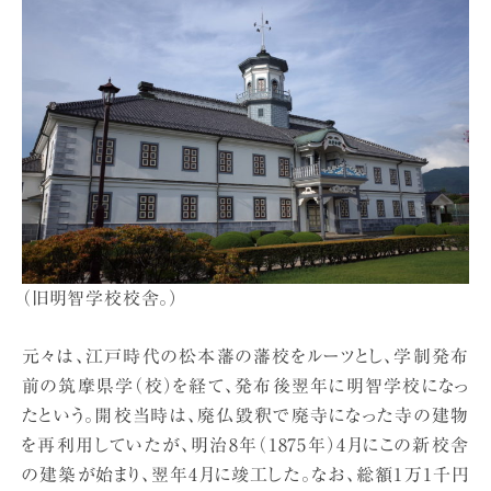
（旧明智学校校舎。）
元々は、江戸時代の松本藩の藩校をルーツとし、学制発布
前の筑摩県学（校）を経て、発布後翌年に明智学校になっ
たという。開校当時は、廃仏毀釈で廃寺になった寺の建物
を再利用していたが、明治8年（1875年）4月にこの新校舎
の建築が始まり、翌年4月に竣工した。なお、総額1万1千円