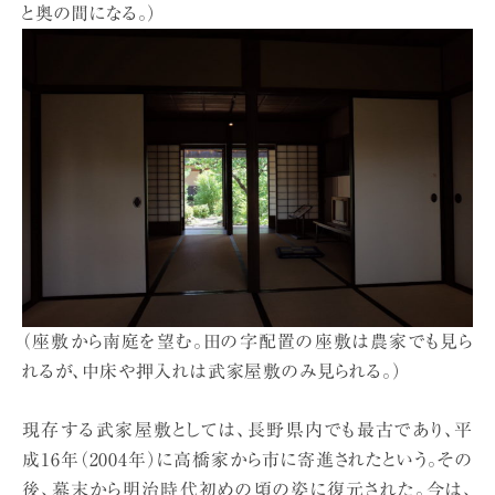
と奥の間になる。）
（座敷から南庭を望む。田の字配置の座敷は農家でも見ら
れるが、中床や押入れは武家屋敷のみ見られる。）
現存する武家屋敷としては、長野県内でも最古であり、平
成16年（2004年）に高橋家から市に寄進されたという。その
後、幕末から明治時代初めの頃の姿に復元された。今は、