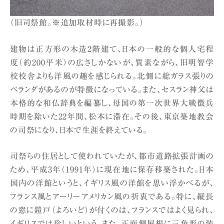
（旧司祭館。※追加取材時に再撮影。）
建物は正方形の木造2階建て、日本の一般的な個人宅程
度（約200平米）の広さしかないが、質素ながら、旧明智学
校校舎よりも洋風の趣を感じられる。北側に総ガラス張りの
ベランダがあるのが特徴になっている。また、セスラン神父は
本格的な和仏辞典を編纂し、母国の第一次世界大戦徴兵
時期を除いた22年間、松本に滞在。その後、東京築地教会
の司祭になり、日本で生涯を終えている。
司祭らの住居として使われていたが、都市道路拡張計画の
ため、平成3年（1991年）に現在地に保存移築された。日本
国内の洋館というと、イギリス風の洋館を思い浮かべるが、
フランス風とアーリーアメリカン風の折衷である。特に、縦長
の窓に鎧戸（よろいど）が付くのは、フランスではよく見られ、
イギリスでは珍しいという。また、正面側屋根に三角形の装