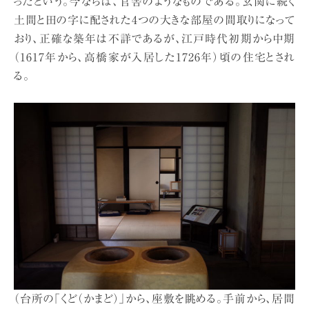
ったという。今ならば、官舎のようなものである。玄関に続く
土間と田の字に配された4つの大きな部屋の間取りになって
おり、正確な築年は不詳であるが、江戸時代初期から中期
（1617年から、高橋家が入居した1726年）頃の住宅とされ
る。
（台所の「くど（かまど）」から、座敷を眺める。手前から、居間