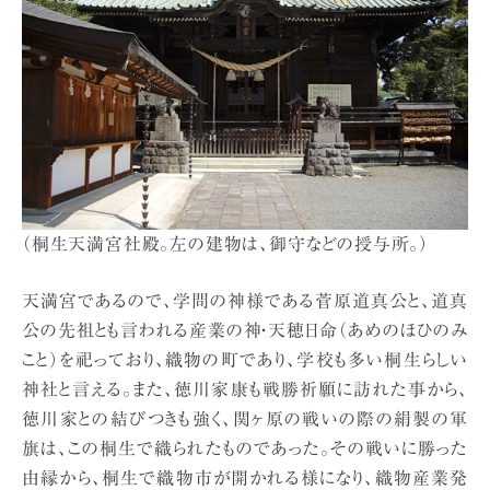
（桐生天満宮社殿。左の建物は、御守などの授与所。）
天満宮であるので、学問の神様である菅原道真公と、道真
公の先祖とも言われる産業の神・天穂日命（あめのほひのみ
こと）を祀っており、織物の町であり、学校も多い桐生らしい
神社と言える。また、徳川家康も戦勝祈願に訪れた事から、
徳川家との結びつきも強く、関ヶ原の戦いの際の絹製の軍
旗は、この桐生で織られたものであった。その戦いに勝った
由縁から、桐生で織物市が開かれる様になり、織物産業発