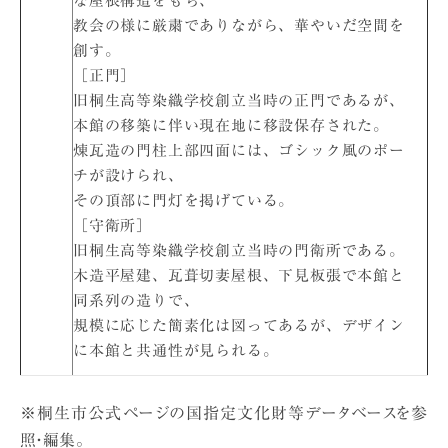
な屋根構造をもち、
教会の様に厳粛でありながら、華やいだ空間を
創す。
［正門］
旧桐生高等染織学校創立当時の正門であるが、
本館の移築に伴い現在地に移設保存された。
煉瓦造の門柱上部四面には、ゴシック風のポー
チが設けられ、
その頂部に門灯を掲げている。
［守衛所］
旧桐生高等染織学校創立当時の門衛所である。
木造平屋建、瓦葺切妻屋根、下見板張で本館と
同系列の造りで、
規模に応じた簡素化は図ってあるが、デザイン
に本館と共通性が見られる。
※桐生市公式ページの国指定文化財等データベースを参
照・編集。