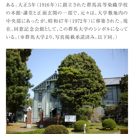
ある。大正5年（1916年）に創立された群馬高等染織学校
の本館・講堂と正面玄関の一部で、元々は、大学敷地内の
中央部にあったが、昭和47年（1972年）に移築された。現
在、同窓記念会館として、この群馬大学のシンボルになって
いる。（※群馬大学より、写真掲載承諾済み。以下同。）