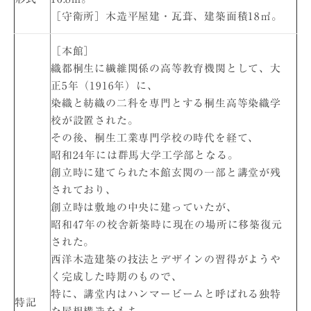
［守衛所］木造平屋建・瓦葺、建築面積18㎡。
［本館］
織都桐生に繊維関係の高等教育機関として、大
正5年（1916年）に、
染織と紡織の二科を専門とする桐生高等染織学
校が設置された。
その後、桐生工業専門学校の時代を経て、
昭和24年には群馬大学工学部となる。
創立時に建てられた本館玄関の一部と講堂が残
されており、
創立時は敷地の中央に建っていたが、
昭和47年の校舎新築時に現在の場所に移築復元
された。
西洋木造建築の技法とデザインの習得がようや
く完成した時期のもので、
特に、講堂内はハンマービームと呼ばれる独特
特記