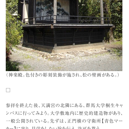
（神楽殿。色付きの彫刻装飾が施され、松の壁画がある。）
□
参拝を終えた後、天満宮の北隣にある、群馬大学桐生キャ
ンパスに行ってみよう。大学敷地内に歴史的建造物があり、
一般公開されている。先ずは、正門横の守衛所【青色マー
カー】に寄り、見学をしたい旨を伝え、許可を貰う。