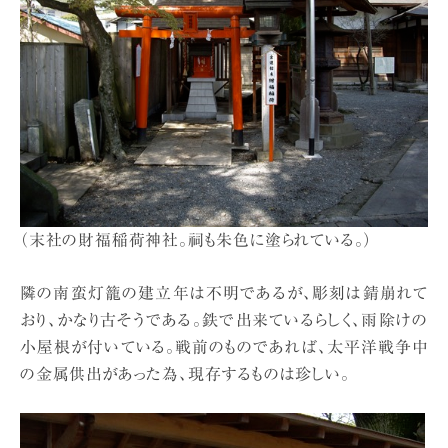
（末社の財福稲荷神社。祠も朱色に塗られている。）
隣の南蛮灯籠の建立年は不明であるが、彫刻は錆崩れて
おり、かなり古そうである。鉄で出来ているらしく、雨除けの
小屋根が付いている。戦前のものであれば、太平洋戦争中
の金属供出があった為、現存するものは珍しい。