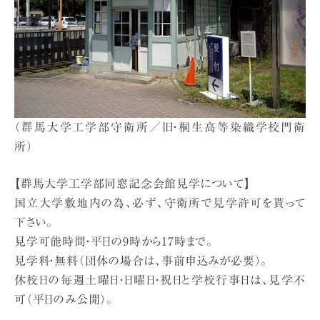
（群馬大学工学部守衛所／旧・桐生高等染織学校門衛
所）
【群馬大学工学部同窓記念会館見学について】
国立大学敷地内の為、必ず、守衛所で見学許可を貰って
下さい。
見学可能時間・平日の9時から17時まで。
見学料・無料（団体の場合は、事前申込みが必要）。
休校日の毎週土曜日・日曜日・祝日と学校行事日は、見学不
可（平日のみ公開）。