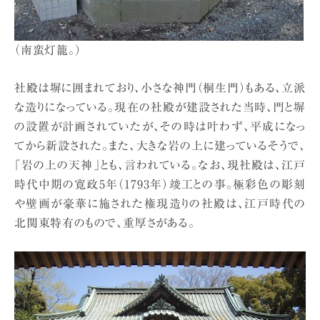
（南蛮灯籠。）
社殿は塀に囲まれており、小さな神門（桐生門）もある、立派
な造りになっている。現在の社殿が建設された当時、門と塀
の設置が計画されていたが、その時は叶わず、平成になっ
てから新設された。また、大きな岩の上に建っているそうで、
「岩の上の天神」とも、言われている。なお、現社殿は、江戸
時代中期の寛政5年（1793年）竣工との事。極彩色の彫刻
や壁画が豪華に施された権現造りの社殿は、江戸時代の
北関東特有のもので、重厚さがある。