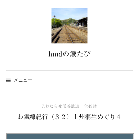
コ
ン
テ
ン
ツ
へ
hmdの鐵たび
ス
キ
ッ
プ
メニュー
7.わたらせ渓谷鐵道 全49話
わ鐵線紀行（３２）上州桐生めぐり４