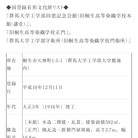
◆国登録有形文化財リスト◆
「群馬大学工学部同窓記念会館（旧桐生高等染織学校本
館・講堂）」、
「旧桐生高等染織学校正門」、
「群馬大学工学部守衛所（旧桐生高等染織学校門衛所）」
所在
桐生市天神町1-5-1（群馬大学工学部大学敷地
地
内）
登録
平成10年12月11日
日
年代
大正5年（1916年）竣工
［本館］木造二階建・瓦葺、建築面積592㎡。
構造
［正門］煉瓦造・鉄製門扉附属、高さ3.7m、幅
形式
16.8m。