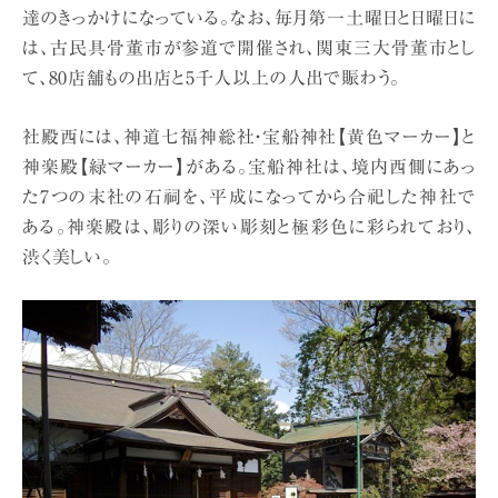
達のきっかけになっている。なお、毎月第一土曜日と日曜日に
は、古民具骨董市が参道で開催され、関東三大骨董市とし
て、80店舗もの出店と5千人以上の人出で賑わう。
社殿西には、神道七福神総社・宝船神社【黄色マーカー】と
神楽殿【緑マーカー】がある。宝船神社は、境内西側にあっ
た7つの末社の石祠を、平成になってから合祀した神社で
ある。神楽殿は、彫りの深い彫刻と極彩色に彩られており、
渋く美しい。