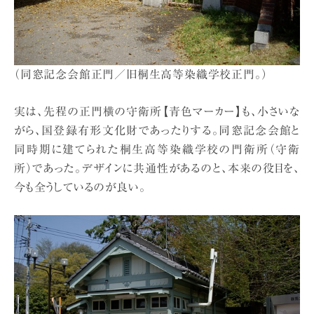
（同窓記念会館正門／旧桐生高等染織学校正門。）
実は、先程の正門横の守衛所【青色マーカー】も、小さいな
がら、国登録有形文化財であったりする。同窓記念会館と
同時期に建てられた桐生高等染織学校の門衛所（守衛
所）であった。デザインに共通性があるのと、本来の役目を、
今も全うしているのが良い。