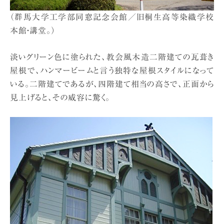
（群馬大学工学部同窓記念会館／旧桐生高等染織学校
本館・講堂。）
淡いグリーン色に塗られた、教会風木造二階建ての瓦葺き
屋根で、ハンマービームと言う独特な屋根スタイルになって
いる。二階建てであるが、四階建て相当の高さで、正面から
見上げると、その威容に驚く。