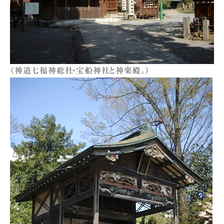
（神道七福神総社・宝船神社と神楽殿。）