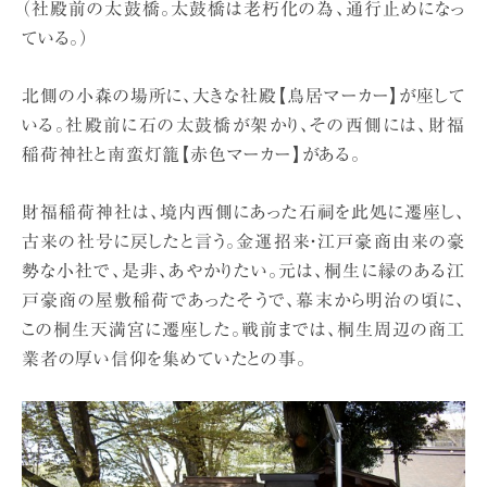
（社殿前の太鼓橋。太鼓橋は老朽化の為、通行止めになっ
ている。）
北側の小森の場所に、大きな社殿【鳥居マーカー】が座して
いる。社殿前に石の太鼓橋が架かり、その西側には、財福
稲荷神社と南蛮灯籠【赤色マーカー】がある。
財福稲荷神社は、境内西側にあった石祠を此処に遷座し、
古来の社号に戻したと言う。金運招来・江戸豪商由来の豪
勢な小社で、是非、あやかりたい。元は、桐生に縁のある江
戸豪商の屋敷稲荷であったそうで、幕末から明治の頃に、
この桐生天満宮に遷座した。戦前までは、桐生周辺の商工
業者の厚い信仰を集めていたとの事。