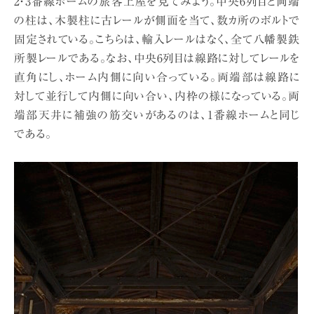
2・3番線ホームの旅客上屋を見てみよう。中央6列目と両端
の柱は、木製柱に古レールが側面を当て、数カ所のボルトで
固定されている。こちらは、輸入レールはなく、全て八幡製鉄
所製レールである。なお、中央6列目は線路に対してレールを
直角にし、ホーム内側に向い合っている。両端部は線路に
対して並行して内側に向い合い、内枠の様になっている。両
端部天井に補強の筋交いがあるのは、1番線ホームと同じ
である。