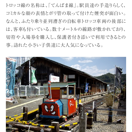
トロッコ線の名称は、「てんぱま線」。駅員達の手造りらしく、
コミカルな顔の表情とポリ管の取って付けた煙突が面白い。
なんと、ふたり乗り並列漕ぎの自転車トロッコ車両の後部に
は、客車も付いている。数十メートルの線路が敷かれており、
切符や入場券を購入し、保護者付き添いで利用できるとの
事。訪れた小さい子供達に大人気になっている。