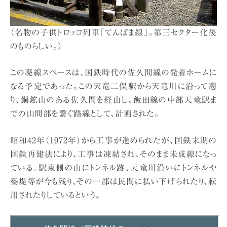
（名物の子供トロッコ列車「てんぱま線」。第三セクター化後
のものらしい。）
この廃線スペースは、国鉄時代の佐久間線の発着ホームに
なる予定であった。この天竜二俣駅から天竜川に沿って遡
り、銅鉱山のある佐久間を経由し、飯田線の中部天竜駅ま
での山間部を繋ぐ路線として、計画された。
昭和42年（1972年）から工事が進められたが、国鉄末期の
国鉄再建法により、工事は凍結され、そのまま未成線になっ
ている。駅東側の山にトンネル跡、天竜川沿いにトンネルや
築堤等が今も残り、その一部は民間に払い下げられたり、転
用されたりしているという。