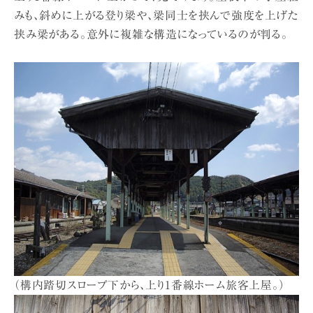
みも、斜めに上がる登り梁や、梁同士を挟んで強度を上げた
挟み梁がある。意外に複雑な構造になっているのが判る。
（構内踏切スロープ下から、上り1番線ホーム旅客上屋。）