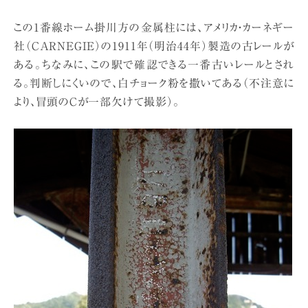
この1番線ホーム掛川方の金属柱には、アメリカ・カーネギー
社（CARNEGIE）の1911年（明治44年）製造の古レールが
ある。ちなみに、この駅で確認できる一番古いレールとされ
る。判断しにくいので、白チョーク粉を撒いてある（不注意に
より、冒頭のCが一部欠けて撮影）。