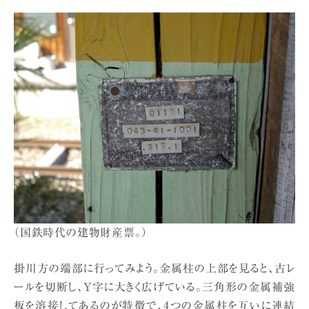
（国鉄時代の建物財産票。）
掛川方の端部に行ってみよう。金属柱の上部を見ると、古レ
ールを切断し、Ｙ字に大きく広げている。三角形の金属補強
板を溶接してあるのが特徴で、4つの金属柱を互いに連結