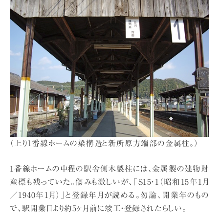
（上り1番線ホームの梁構造と新所原方端部の金属柱。）
1番線ホームの中程の駅舎側木製柱には、金属製の建物財
産標も残っていた。傷みも激しいが、「S15・1（昭和15年1月
／1940年1月）」と登録年月が読める。勿論、開業年のもの
で、駅開業日より約5ヶ月前に竣工・登録されたらしい。