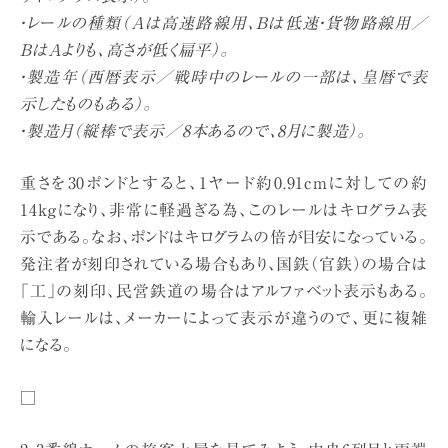
・レールの種類（Aは高速路線用、Bは低速・貨物路線用／
BはAよりも、高さが低く扁平）。
・製造年（西暦表示／戦時中のレールの一部は、皇暦で表
示したものもある）。
・製造月（縦棒で表示／8本あるので、8月に製造）。
重さを30ポンドとすると、1ヤード約0.91cmに対しての約
14kgになり、非常に軽過ぎる為、このレールはキログラム表
示である。なお、ポンドはキログラムの倍が目安になっている。
発注者が刻印されている場合もあり、国鉄（官鉄）の場合は
「工」の刻印、民営鉄道の場合はアルファベット表示もある。
輸入レールは、メーカーによって表示が違うので、更に複雑
になる。
□