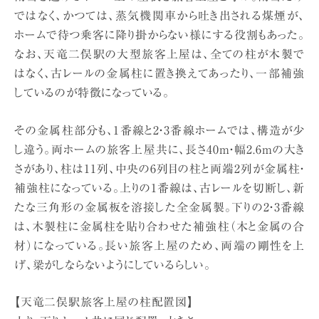
ではなく、かつては、蒸気機関車から吐き出される煤煙が、
ホームで待つ乗客に降り掛からない様にする役割もあった。
なお、天竜二俣駅の大型旅客上屋は、全ての柱が木製で
はなく、古レールの金属柱に置き換えてあったり、一部補強
しているのが特徴になっている。
その金属柱部分も、1番線と2・3番線ホームでは、構造が少
し違う。両ホームの旅客上屋共に、長さ40m・幅2.6mの大き
さがあり、柱は11列、中央の6列目の柱と両端2列が金属柱・
補強柱になっている。上りの1番線は、古レールを切断し、新
たな三角形の金属板を溶接した全金属製。下りの2・3番線
は、木製柱に金属柱を貼り合わせた補強柱（木と金属の合
材）になっている。長い旅客上屋のため、両端の剛性を上
げ、梁がしならないようにしているらしい。
【天竜二俣駅旅客上屋の柱配置図】