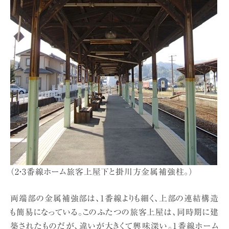
（2・3番線ホーム旅客上屋下と掛川方金属補強柱。）
両端部の金属補強部は、1番線よりも細く、上部の連結構造
も簡易になっている。このふたつの旅客上屋は、同時期に建
築されたものだが、違いが大きくて興味深い。1番線ホーム