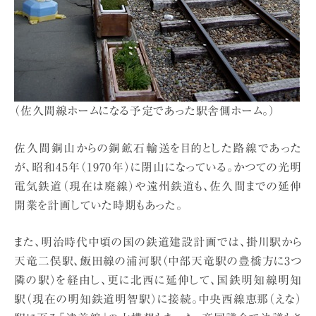
（佐久間線ホームになる予定であった駅舎側ホーム。）
佐久間銅山からの銅鉱石輸送を目的とした路線であった
が、昭和45年（1970年）に閉山になっている。かつての光明
電気鉄道（現在は廃線）や遠州鉄道も、佐久間までの延伸
開業を計画していた時期もあった。
また、明治時代中頃の国の鉄道建設計画では、掛川駅から
天竜二俣駅、飯田線の浦河駅（中部天竜駅の豊橋方に3つ
隣の駅）を経由し、更に北西に延伸して、国鉄明知線明知
駅（現在の明知鉄道明智駅）に接続。中央西線恵那（えな）