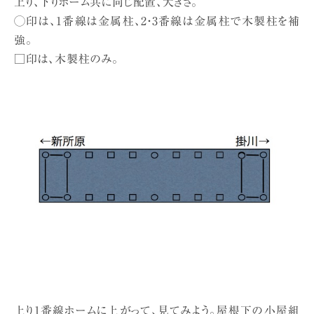
上り、下りホーム共に同じ配置、大きさ。
◯印は、1番線は金属柱、2・3番線は金属柱で木製柱を補
強。
□印は、木製柱のみ。
上り1番線ホームに上がって、見てみよう。屋根下の小屋組