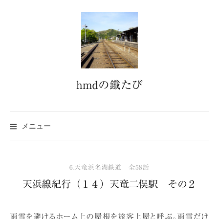
コ
ン
テ
ン
ツ
へ
hmdの鐵たび
ス
キ
ッ
プ
メニュー
6.天竜浜名湖鉄道 全58話
天浜線紀行（１４）天竜二俣駅 その２
雨雪を避けるホーム上の屋根を旅客上屋と呼ぶ。雨雪だけ