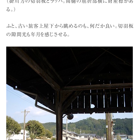
（掛川方の切羽板とラッパ。雨樋の屈折部横に財産標があ
る。）
ふと、古い旅客上屋下から眺めるのも、何だか良い。切羽板
の隙間光も年月を感じさせる。