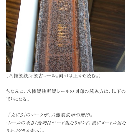
（八幡製鉄所製古レール。刻印は上から読む。）
ちなみに、八幡製鉄所製レールの刻印の読み方は、以下の
通りになる。
・「丸にS」のマークが、八幡製鉄所の刻印。
・レールの重さ（最初はヤード当たりポンド、後にメートル当た
りキログラム表示）。