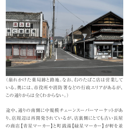
（崩れかけた薬局跡と路地。なお、右のたばこ店は営業して
いる。奥には、市役所や消防署などの行政エリアがあるが、
この通りからは全くわからない。）
途中、通りの南側に中規模チェーンスーパーマーケットがあ
り、店周辺は再開発されているが、店裏側にとても古い長屋
の商店【青星マーカー】と町銭湯【緑星マーカー】が軒を並