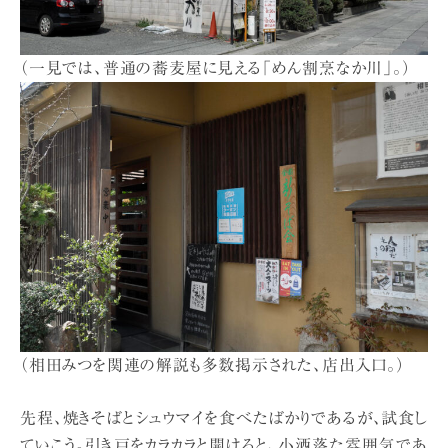
（一見では、普通の蕎麦屋に見える「めん割烹なか川」。）
（相田みつを関連の解説も多数掲示された、店出入口。）
先程、焼きそばとシュウマイを食べたばかりであるが、試食し
ていこう。引き戸をカラカラと開けると、小洒落た雰囲気であ