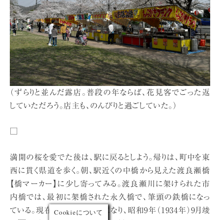
（ずらりと並んだ露店。普段の年ならば、花見客でごった返
していただろう。店主も、のんびりと過ごしていた。）
□
満開の桜を愛でた後は、駅に戻るとしよう。帰りは、町中を東
西に貫く県道を歩く。朝、駅近くの中橋から見えた渡良瀬橋
【橋マーカー】に少し寄ってみる。渡良瀬川に架けられた市
内橋では、最初に架橋された永久橋で、筆頭の鉄橋になっ
ている。現在の鉄橋は3代目になり、昭和9年（1934年）9月竣
Cookieについて