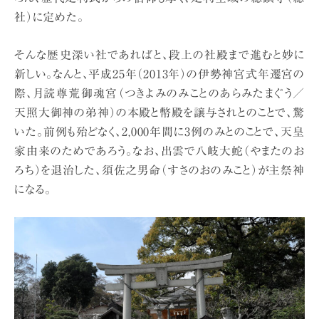
社）に定めた。
そんな歴史深い社であればと、段上の社殿まで進むと妙に
新しい。なんと、平成25年（2013年）の伊勢神宮式年遷宮の
際、月読尊荒御魂宮（つきよみのみことのあらみたまぐう／
天照大御神の弟神）の本殿と幣殿を譲与されとのことで、驚
いた。前例も殆どなく、2,000年間に3例のみとのことで、天皇
家由来のためであろう。なお、出雲で八岐大蛇（やまたのお
ろち）を退治した、須佐之男命（すさのおのみこと）が主祭神
になる。