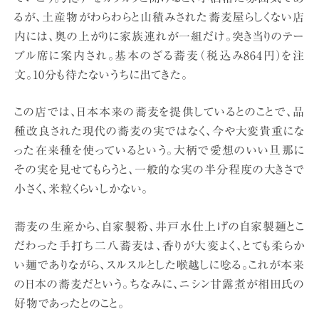
るが、土産物がわらわらと山積みされた蕎麦屋らしくない店
内には、奥の上がりに家族連れが一組だけ。突き当りのテー
ブル席に案内され。基本のざる蕎麦（税込み864円）を注
文。10分も待たないうちに出てきた。
この店では、日本本来の蕎麦を提供しているとのことで、品
種改良された現代の蕎麦の実ではなく、今や大変貴重にな
った在来種を使っているという。大柄で愛想のいい旦那に
その実を見せてもらうと、一般的な実の半分程度の大きさで
小さく、米粒くらいしかない。
蕎麦の生産から、自家製粉、井戸水仕上げの自家製麺とこ
だわった手打ち二八蕎麦は、香りが大変よく、とても柔らか
い麺でありながら、スルスルとした喉越しに唸る。これが本来
の日本の蕎麦だという。ちなみに、ニシン甘露煮が相田氏の
好物であったとのこと。