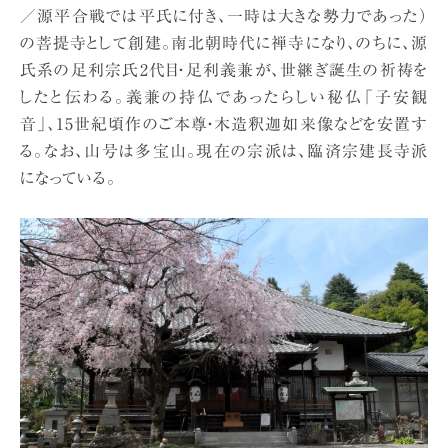
／源平合戦では平氏に付き、一時は大きな勢力であった）
の菩提寺として創建。南北朝時代に禅寺になり、のちに、源
氏系の足利宗氏2代目・足利義兼が、世継ぎ誕生の祈祷を
したと伝わる。義兼の持仏であったらしい秘仏「子安観
音」、15世紀頃作のご本尊・木造釈迦如来像などを安置す
る。なお、山号は多宝山。現在の宗派は、臨済宗建長寺派
になっている。