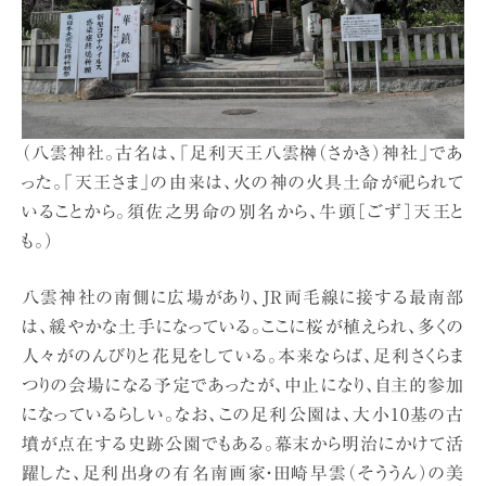
（八雲神社。古名は、「足利天王八雲榊（さかき）神社」であ
った。「天王さま」の由来は、火の神の火具土命が祀られて
いることから。須佐之男命の別名から、牛頭［ごず］天王と
も。）
八雲神社の南側に広場があり、JR両毛線に接する最南部
は、緩やかな土手になっている。ここに桜が植えられ、多くの
人々がのんびりと花見をしている。本来ならば、足利さくらま
つりの会場になる予定であったが、中止になり、自主的参加
になっているらしい。なお、この足利公園は、大小10基の古
墳が点在する史跡公園でもある。幕末から明治にかけて活
躍した、足利出身の有名南画家・田崎早雲（そううん）の美