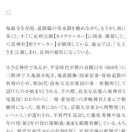
□
福厳寺を出発。道路脇の用水路を眺めながら、もう少し南に
歩くと、すぐに足利公園【カメラマーカー】に到着。隣接して、
八雲神社【祈りマーカー】が鎮座している。地元では、「天王
さま」と親しまれ、足利の総社になっている。
小さな神社であるが、平安時代中期の貞観11年（869年）に
三陸沖で大地震が起き、地震鎮撫・国家安泰・疫病退散の
祈祷のため、第56代・清和天皇が東国の第一祈願所として
設けたのが始まりとされる。その際、高名な京都八坂神社と
尾張国（おわりのくに／現・愛知県）の津嶋神社と並んで勅
願所になった。後世においても、京都天皇家から例幣使（れ
いへいし）が遣わされ、平将門を追討した藤原秀郷や前九
年の役・後3年の役の源頼義・義家も戦勝祈願している。もち
ろん、歴代足利氏からの信仰も厚く、足利全域の総鎮守（総