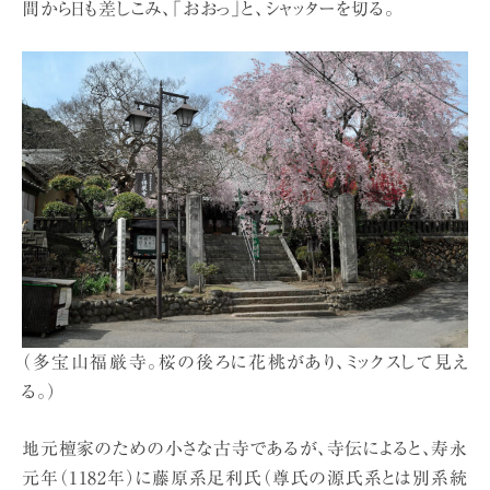
間から日も差しこみ、「おおっ」と、シャッターを切る。
（多宝山福厳寺。桜の後ろに花桃があり、ミックスして見え
る。）
地元檀家のための小さな古寺であるが、寺伝によると、寿永
元年（1182年）に藤原系足利氏（尊氏の源氏系とは別系統