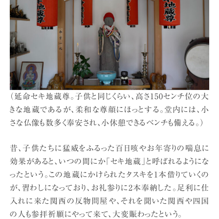
（延命セキ地蔵尊。子供と同じくらい、高さ150センチ位の大
きな地蔵であるが、柔和な尊顔にほっとする。堂内には、小
さな仏像も数多く奉安され、小休憩できるベンチも備える。）
昔、子供たちに猛威をふるった百日咳やお年寄りの喘息に
効果があると、いつの間にか「セキ地蔵」と呼ばれるようにな
ったという。この地蔵にかけられたタスキを1本借りていくの
が、習わしになっており、お礼参りに2本奉納した。足利に仕
入れに来た関西の反物問屋や、それを聞いた関西や四国
の人も参拝祈願にやって来て、大変賑わったという。