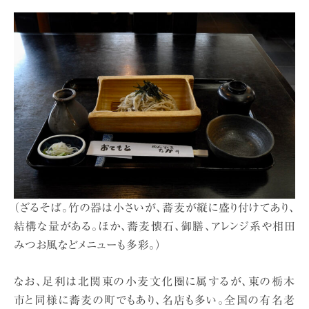
（ざるそば。竹の器は小さいが、蕎麦が縦に盛り付けてあり、
結構な量がある。ほか、蕎麦懐石、御膳、アレンジ系や相田
みつお風などメニューも多彩。）
なお、足利は北関東の小麦文化圏に属するが、東の栃木
市と同様に蕎麦の町でもあり、名店も多い。全国の有名老