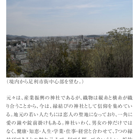
（境内から足利市街中心部を望む。）
元々は、産業振興の神社であるが、織物は縦糸と横糸が織
り合うことから、今は、縁結びの神社として信仰を集めてい
る。地元の若い人たちには恋人の聖地になっており、一角に
愛の鐘や錠前掛けもある。神社いわく、男女の仲だけでは
なく、健康・知恵・人生・学業・仕事・経営と合わせて、7つの縁