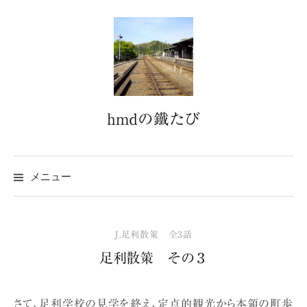
コ
ン
テ
ン
ツ
へ
hmdの鐵たび
ス
キ
ッ
プ
メニュー
J.足利散策 全3話
足利散策 その３
さて、足利学校の見学を終え、定点的観光から本領の町歩