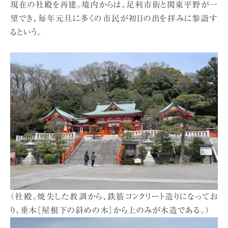
現在の社殿を再建。境内からは、足利市街と関東平野が一
望でき、毎年元旦に多くの市民が初日の出を拝みに参詣す
るという。
（社殿。焼失した教訓から、鉄筋コンクリート造りになってお
り、垂木［屋根下の斜めの木］から上のみが木造である。）