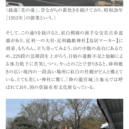
（銭湯「花の湯」。昔ながらの薪炊きを続けており、昭和28年
［1953年］の創業という。）
そして、この通りを抜けると、紅白模様の派手な交差点歩道
橋があり、足利一の大社・足利織姫神社【鳥居マーカー】に
到着。もちろん、立ち寄ってみよう。山の中腹の高台にあるた
め、229段の急階段を上がろう。日頃の運動不足と加齢によ
る体力低下に苦笑しつつ、やっとのことで登りきると、砂利敷
きの広い境内の一段高い場所に紅白の社殿がどんと構えて
いる。とても美しい神社に驚く。「陸の龍宮城」と地元では呼
ばれており、国の登録有形文化財なっている。