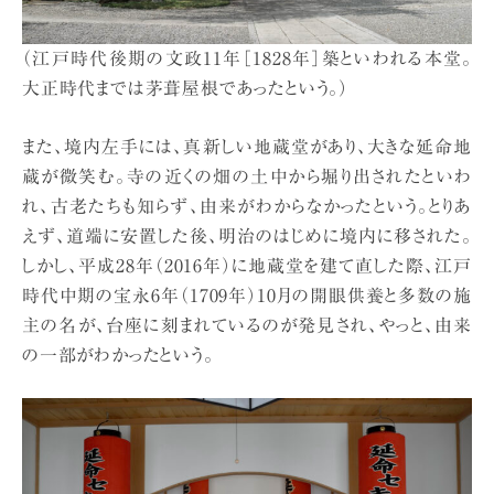
（江戸時代後期の文政11年［1828年］築といわれる本堂。
大正時代までは茅葺屋根であったという。）
また、境内左手には、真新しい地蔵堂があり、大きな延命地
蔵が微笑む。寺の近くの畑の土中から堀り出されたといわ
れ、古老たちも知らず、由来がわからなかったという。とりあ
えず、道端に安置した後、明治のはじめに境内に移された。
しかし、平成28年（2016年）に地蔵堂を建て直した際、江戸
時代中期の宝永6年（1709年）10月の開眼供養と多数の施
主の名が、台座に刻まれているのが発見され、やっと、由来
の一部がわかったという。