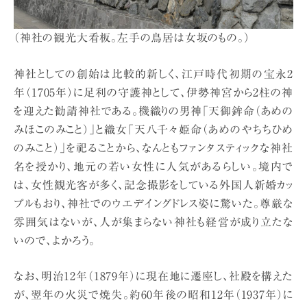
（神社の観光大看板。左手の鳥居は女坂のもの。）
神社としての創始は比較的新しく、江戸時代初期の宝永2
年（1705年）に足利の守護神として、伊勢神宮から2柱の神
を迎えた勧請神社である。機織りの男神「天御鉾命（あめの
みほこのみこと）」と織女「天八千々姫命（あめのやちちひめ
のみこと）」を祀ることから、なんともファンタスティックな神社
名を授かり、地元の若い女性に人気があるらしい。境内で
は、女性観光客が多く、記念撮影をしている外国人新婚カッ
プルもおり、神社でのウエデイングドレス姿に驚いた。尊厳な
雰囲気はないが、人が集まらない神社も経営が成り立たな
いので、よかろう。
なお、明治12年（1879年）に現在地に遷座し、社殿を構えた
が、翌年の火災で焼失。約60年後の昭和12年（1937年）に