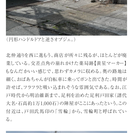
（円形ハンドルドアと逆さオブジェ。）
北仲通りを西に進もう、商店が所々に残るが、ほとんどが廃
業している。交差点角の崩れかけた薬局跡【黄星マーカー】
もなんだかいい感じで、思わずカメラに収める。奥の路地は
細く、おばあちゃんが自転車に乗ってポンと出てきた。時間が
許せば、フラフラと吸い込まれそうな雰囲気である。なお、江
戸時代から明治維新まで、足利を治めた足利戸田家（譜代
大名・石高約1万1,000石）の陣屋がここにあったという。この
付近は、戸田氏馬印の「雪輪」から、雪輪町と呼ばれてい
る。