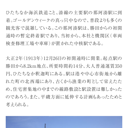
ひたちなか海浜鉄道こと、湊線の主要駅の那珂湊駅に到
着。ゴールデンウィークの真っ只中なので、普段よりも多くの
観光客で混雑している。この那珂湊駅は、勝田からの初開
通時の暫定終着駅であり、当初から、本社と機関区（車両
検査修理工場や車庫）が置かれた中核駅である。
大正2年（1913年）12月26日の初開通時に開業。起点駅の
勝田から8.2km地点、所要時間約14分、大人普通運賃350
円、ひたちなか釈迦町にある。駅は港や中心市街地から離
れた町の北西端にあり、古くから漁業の町として栄えたた
め、住宅密集地の中までの線路敷設と駅設置は難しかった
のであろう。また、平磯方面に延伸する計画もあったためと
考えられる。