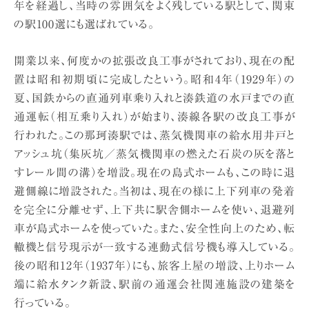
年を経過し、当時の雰囲気をよく残している駅として、関東
の駅100選にも選ばれている。
開業以来、何度かの拡張改良工事がされており、現在の配
置は昭和初期頃に完成したという。昭和4年（1929年）の
夏、国鉄からの直通列車乗り入れと湊鉄道の水戸までの直
通運転（相互乗り入れ）が始まり、湊線各駅の改良工事が
行われた。この那珂湊駅では、蒸気機関車の給水用井戸と
アッシュ坑（集灰坑／蒸気機関車の燃えた石炭の灰を落と
すレール間の溝）を増設。現在の島式ホームも、この時に退
避側線に増設された。当初は、現在の様に上下列車の発着
を完全に分離せず、上下共に駅舎側ホームを使い、退避列
車が島式ホームを使っていた。また、安全性向上のため、転
轍機と信号現示が一致する連動式信号機も導入している。
後の昭和12年（1937年）にも、旅客上屋の増設、上りホーム
端に給水タンク新設、駅前の通運会社関連施設の建築を
行っている。