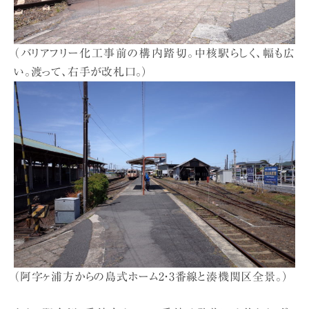
（バリアフリー化工事前の構内踏切。中核駅らしく、幅も広
い。渡って、右手が改札口。）
（阿字ヶ浦方からの島式ホーム2・3番線と湊機関区全景。）