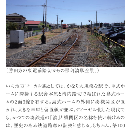
（勝田方の東電前踏切からの那珂湊駅全景。）
いち地方ローカル線としては、かなり大規模な駅で、単式ホ
ームに隣接する駅舎本屋と構内踏切で結ばれた島式ホー
ムの2面3線を有する。島式ホームの外側に湊機関区が置
かれ、大きな車庫と留置線が並ぶ。ディーゼル化した現代で
も、かつての湊鉄道の「湊」と機関区の名称を使い続けるの
は、歴史のある鉄道路線の証拠と感じる。もちろん、築100