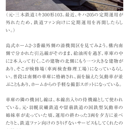
（元・三木鉄道ミキ300形103。最近、キハ205の定期運用が
外れたため、鉄道ファン向けに定期運用を再開したらし
い。）
島式ホーム2・3番線外側の湊機関区を見てみよう。構内南
側で分かれた引込線がそのまま、給油所を過ぎ、車庫の中
に2本入って行く。この建物の北側にもう一つ大きな建物が
あり、そこが検修場（車両検査修理工場）になっているらし
い。普段は南側の車庫に格納され、面を揃えた気動車が並
ぶこともあり、ホームからの手軽な撮影スポットになっている。
車庫の隣の機回し線は、本線出入りの待機線として使われ
ている。元・羽幌炭礦鉄道や留萠鉄道の国鉄型気動車の
姉妹車が走っていた頃、運用の終わった3両を夕方に並べ
たりと、鉄道ファン向けのさりげないサービスもしてくれたの