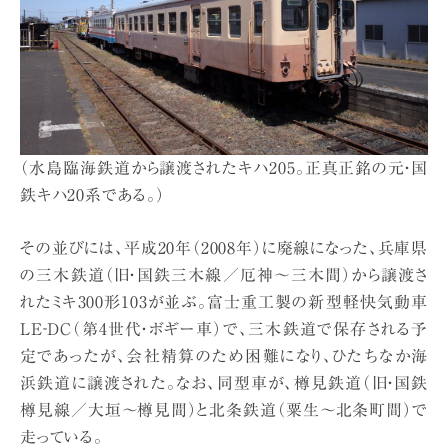
（水島臨海鉄道から譲渡されたキハ205。正真正銘の元・国
鉄キハ20系である。）
その並びには、平成20年（2008年）に廃線になった、兵庫県
の三木鉄道（旧・国鉄三木線／厄神〜三木間）から譲渡さ
れたミキ300形103が並ぶ。富士重工製の新型軽快気動車
LE‐DC（第4世代・ボギー車）で、三木鉄道で保存される予
定であったが、会社精算のため困難になり、ひたちなか海
浜鉄道に譲渡された。なお、同型車が、樽見鉄道（旧・国鉄
樽見線／大垣〜樽見間）と北条鉄道（粟生〜北条町間）で
走っている。