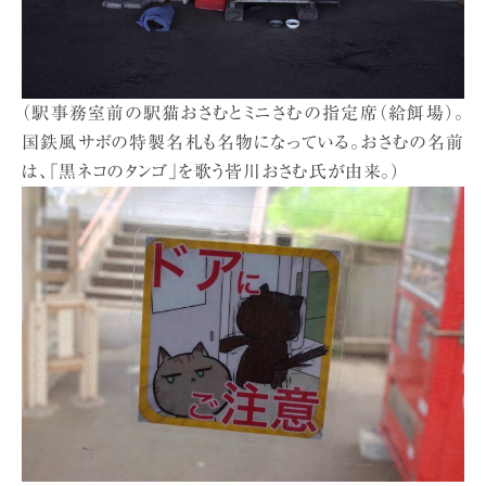
（駅事務室前の駅猫おさむとミニさむの指定席（給餌場）。
国鉄風サボの特製名札も名物になっている。おさむの名前
は、「黒ネコのタンゴ」を歌う皆川おさむ氏が由来。）