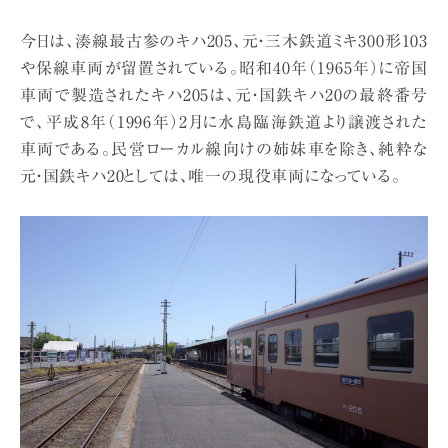
今日は、湊線最古参のキハ205、元・三木鉄道ミキ300形103
や保線車両が留置されている。昭和40年（1965年）に帝国
車両で製造されたキハ205は、元・国鉄キハ20の最終番号
で、平成8年（1996年）2月に水島臨海鉄道より譲渡された
車両である。民営ローカル線向けの姉妹車を除き、純粋な
元・国鉄キハ20としては、唯一の現役車両になっている。