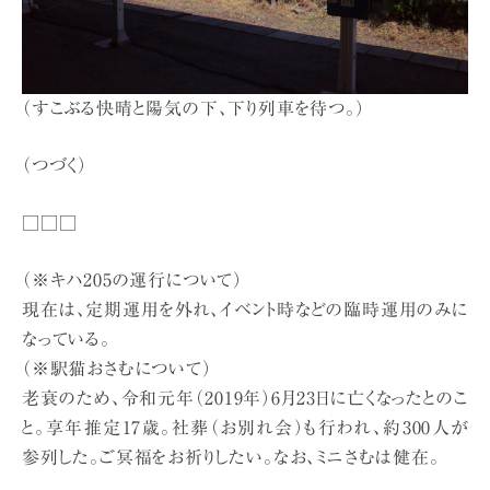
（すこぶる快晴と陽気の下、下り列車を待つ。）
（つづく）
□□□
（※キハ205の運行について）
現在は、定期運用を外れ、イベント時などの臨時運用のみに
なっている。
（※駅猫おさむについて）
老衰のため、令和元年（2019年）6月23日に亡くなったとのこ
と。享年推定17歳。社葬（お別れ会）も行われ、約300人が
参列した。ご冥福をお祈りしたい。なお、ミニさむは健在。