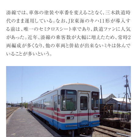
湊線では、車体の塗装や車番を変えることなく、三木鉄道時
代のまま運用している。なお、JR東海のキハ11形が導入す
る前は、唯一のセミクロスシート車であり、鉄道ファンに人気
があった。近年、湊線の乗客数が大幅に増えたため、常時2
両編成が多くなり、他の車両と併結が出来ないミキは休んで
いることが多いという。