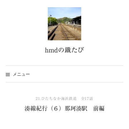
コ
ン
テ
ン
ツ
へ
hmdの鐵たび
ス
キ
ッ
プ
メニュー
21.ひたちなか海浜鉄道 全17話
湊線紀行（６）那珂湊駅 前編