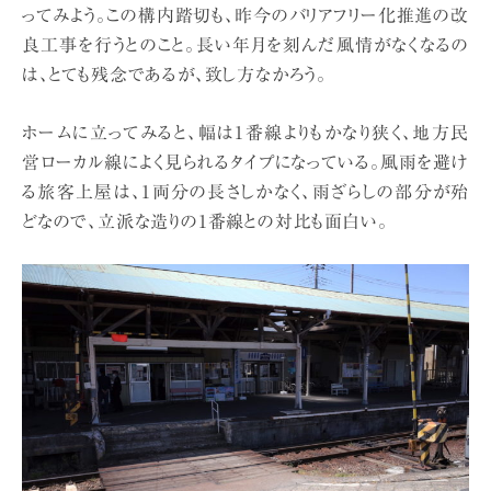
ってみよう。この構内踏切も、昨今のバリアフリー化推進の改
良工事を行うとのこと。長い年月を刻んだ風情がなくなるの
は、とても残念であるが、致し方なかろう。
ホームに立ってみると、幅は1番線よりもかなり狭く、地方民
営ローカル線によく見られるタイプになっている。風雨を避け
る旅客上屋は、1両分の長さしかなく、雨ざらしの部分が殆
どなので、立派な造りの1番線との対比も面白い。