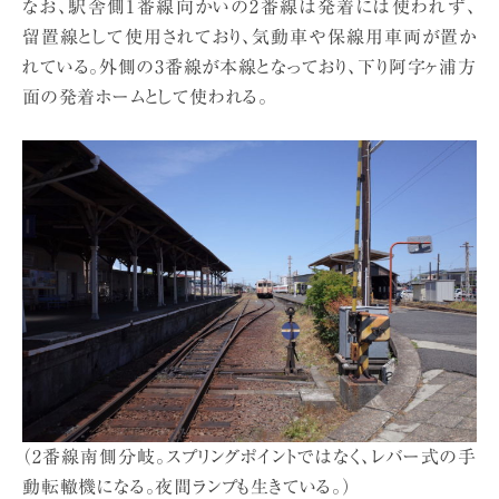
なお、駅舎側1番線向かいの2番線は発着には使われず、
留置線として使用されており、気動車や保線用車両が置か
れている。外側の3番線が本線となっており、下り阿字ヶ浦方
面の発着ホームとして使われる。
（2番線南側分岐。スプリングポイントではなく、レバー式の手
動転轍機になる。夜間ランプも生きている。）