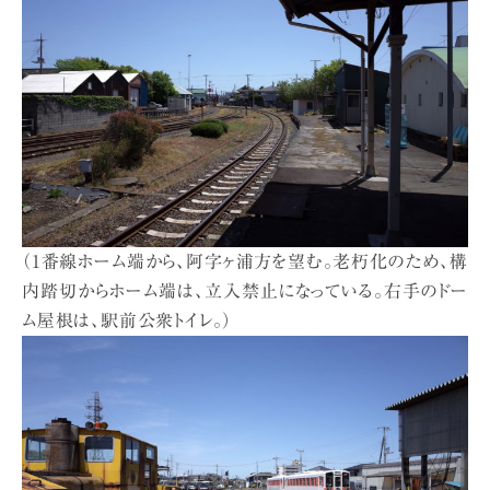
（1番線ホーム端から、阿字ヶ浦方を望む。老朽化のため、構
内踏切からホーム端は、立入禁止になっている。右手のドー
ム屋根は、駅前公衆トイレ。）