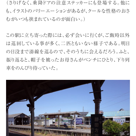
（さりげなく、乗降ドアの注意ステッカーにも登場する。他に
も、イラストのバリーエーションがあるが、クールな性格のおさ
むがいつも挟まれているのが面白い。）
この駅に立ち寄った際には、必ず会いに行くが、ご飯時以外
は巡回している事が多く、二匹ともいない様子である。明日
の日没まで湊線を巡るので、そのうちに会えるだろう。ふと、
振り返ると、帽子を被ったお母さんがベンチにひとり、下り列
車をのんびり待っていた。