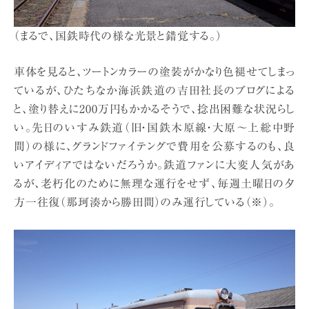
（まるで、国鉄時代の様な光景と錯覚する。）
車体を見ると、ツートンカラーの塗装がかなり色褪せてしまっ
ているが、ひたちなか海浜鉄道の吉田社長のブログによる
と、塗り替えに200万円もかかるそうで、捻出困難な状況らし
い。先日のいすみ鉄道（旧・国鉄木原線・大原〜上総中野
間）の様に、グランドファイテングで費用を公募するのも、良
いアイディアではないだろうか。鉄道ファンに大変人気があ
るが、老朽化のために無理な運行をせず、毎週土曜日の夕
方一往復（那珂湊から勝田間）のみ運行している（※）。