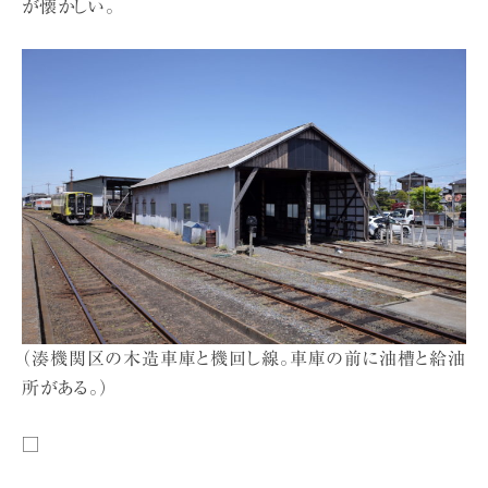
が懐かしい。
（湊機関区の木造車庫と機回し線。車庫の前に油槽と給油
所がある。）
□