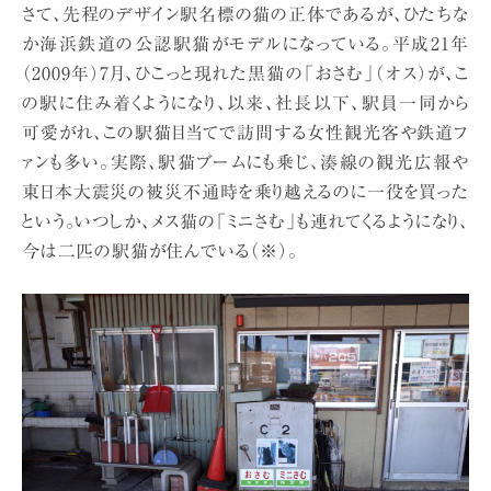
さて、先程のデザイン駅名標の猫の正体であるが、ひたちな
か海浜鉄道の公認駅猫がモデルになっている。平成21年
（2009年）7月、ひこっと現れた黒猫の「おさむ」（オス）が、こ
の駅に住み着くようになり、以来、社長以下、駅員一同から
可愛がれ、この駅猫目当てで訪問する女性観光客や鉄道フ
ァンも多い。実際、駅猫ブームにも乗じ、湊線の観光広報や
東日本大震災の被災不通時を乗り越えるのに一役を買った
という。いつしか、メス猫の「ミニさむ」も連れてくるようになり、
今は二匹の駅猫が住んでいる（※）。