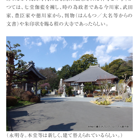
つては、七堂伽藍を擁し、時の為政者である今川家、武田
家、豊臣家や徳川家から、判物（はんもつ／大名等からの
文書）や朱印状を賜る程の大寺であったらしい。
（永明寺。本堂等は新しく、建て替えられているらしい。）