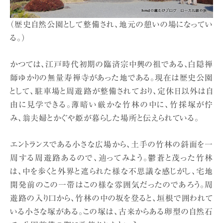
（歴史自然公園として整備され、地元の憩いの場になってい
る。）
かつては、江戸時代初期の臨済宗中興の祖である、白隠禅
師ゆかりの無量寿禅寺があった地である。現在は歴史公園
として、駐車場と周遊路が整備されており、定休日以外は自
由に見学できる。薄暗い厳かな竹林の中に、竹採塚が佇
み、翁夫婦とかぐや姫が暮らした場所と伝えられている。
エントランスである小さな広場から、土手の竹林の斜面を一
周する周遊路あるので、辿ってみよう。鬱蒼と茂った竹林
は、中を歩くと外界と遮られた様な不思議な感じがし、宅地
開発前のこの一帯はこの様な雰囲気だったのであろう。周
遊路の入り口から、竹林の中の坂を登ると、垣根で囲われて
いる小さな塚がある。この塚は、古来からある卵型の自然石