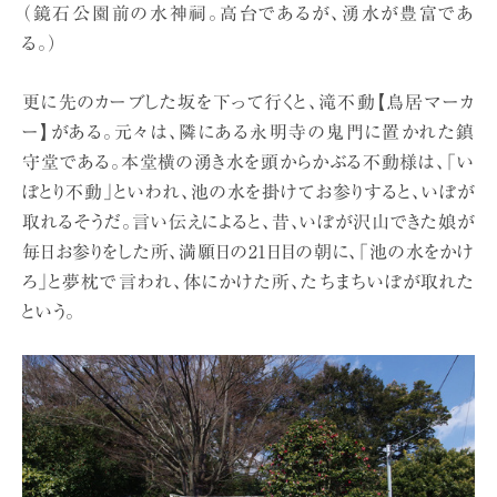
（鏡石公園前の水神祠。高台であるが、湧水が豊富であ
る。）
更に先のカーブした坂を下って行くと、滝不動【鳥居マーカ
ー】がある。元々は、隣にある永明寺の鬼門に置かれた鎮
守堂である。本堂横の湧き水を頭からかぶる不動様は、「い
ぼとり不動」といわれ、池の水を掛けてお参りすると、いぼが
取れるそうだ。言い伝えによると、昔、いぼが沢山できた娘が
毎日お参りをした所、満願日の21日目の朝に、「池の水をかけ
ろ」と夢枕で言われ、体にかけた所、たちまちいぼが取れた
という。