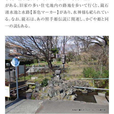
がある。旧家の多い住宅地内の路地を歩いて行くと、鏡石
湧水池と水路【茶色マーカー】があり、水神様も祀られてい
る。なお、鏡石は、あの照手姫伝説に関連し、かぐや姫と同
一の説もある。