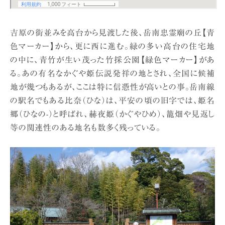
吉原の街並みを高台から見渡した後、岳南忠霊廟の丘【青
色マーカー】から、更に西に進む。緑の多い高台の住宅地
の中に、青竹が生い茂った竹採公園【緑色マーカー】があ
る。あの有名なかぐや姫伝説発祥の地とされ、全国に候補
地が幾つもあるが、ここは特に信憑性が高いとの事。岳南線
の駅名でもある比奈（ひな）は、平安の頃の旧字では、姫名
郷（ひなの-）と呼ばれ、赫夜姫（かぐやひめ）、籠畑や見返し
等の関連性のある地名も数多く残っている。