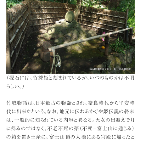
（塚石には、竹採姫と刻まれているが、いつのものかは不明
らしい。）
竹取物語は、日本最古の物語とされ、奈良時代から平安時
代に出来たという。なお、地元に伝わるかぐや姫伝説の終末
は、一般的に知られている内容と異なる。天女の出迎えで月
に帰るのではなく、不老不死の薬（不死＝富士山に通じる）
の箱を置き土産に、富士山頂の大池にある宮殿に帰ったと