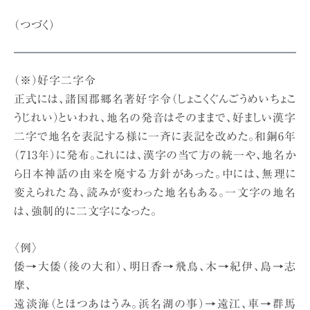
（つづく）
（※）好字二字令
正式には、諸国郡郷名著好字令（しょこくぐんごうめいちょこ
うじれい）といわれ、地名の発音はそのままで、好ましい漢字
二字で地名を表記する様に一斉に表記を改めた。和銅6年
（713年）に発布。これには、漢字の当て方の統一や、地名か
ら日本神話の由来を廃する方針があった。中には、無理に
変えられた為、読みが変わった地名もある。一文字の地名
は、強制的に二文字になった。
〈例〉
倭→大倭（後の大和）、明日香→飛鳥、木→紀伊、島→志
摩、
遠淡海（とほつあはうみ。浜名湖の事）→遠江、車→群馬