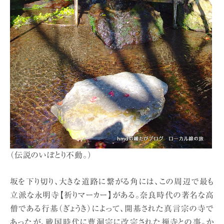
（伝説のいぼとり不動。）
坂を下り切り、大きな道路に繋がる角には、この周辺で最も
立派な永明寺【祈りマーカー】がある。奈良時代の著名な高
僧である行基（ぎょうき）によって、開基された真言宗の寺で
あったが、戦国時代に曹洞宗に改宗された禅寺との事。か