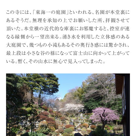
この寺には、「東海一の庭園」といわれる、名園が本堂裏に
あるそうだ。無理を承知の上でお願いした所、拝観させて
頂いた。本堂横の近代的な庫裏にお邪魔すると、控室が連
なる縁側から一望出来る。湧き水を利用した立体感のある
大庭園で、幾つもの小滝もあるその奥行き感には驚かされ、
最上段は小さな谷の様になって富士山に向かって上がって
いる。暫く、その山水に無心で見入ってしまった。