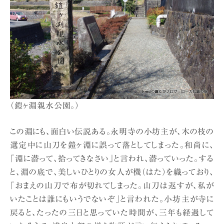
（鎧ヶ淵親水公園。）
この淵にも、面白い伝説ある。永明寺の小坊主が、木の枝の
選定中に山刀を鎧ヶ淵に誤って落としてしまった。和尚に、
「淵に潜って、拾ってきなさい」と言われ、潜っていった。する
と、淵の底で、美しいひとりの女人が機（はた）を織っており、
「おまえの山刀で布が切れてしまった。山刀は返すが、私が
いたことは誰にもいうでないぞ」と言われた。小坊主が寺に
戻ると、たったの三日と思っていた時間が、三年も経過して