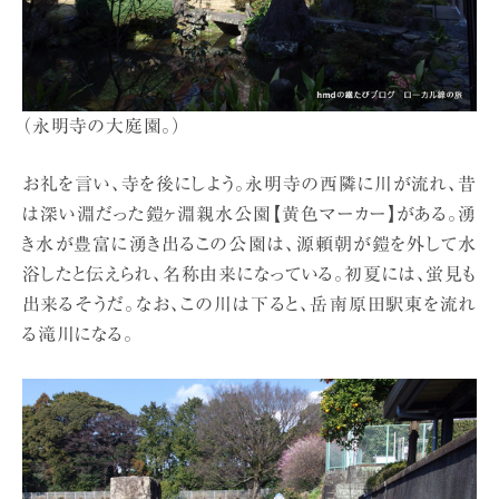
（永明寺の大庭園。）
お礼を言い、寺を後にしよう。永明寺の西隣に川が流れ、昔
は深い淵だった鎧ヶ淵親水公園【黄色マーカー】がある。湧
き水が豊富に湧き出るこの公園は、源頼朝が鎧を外して水
浴したと伝えられ、名称由来になっている。初夏には、蛍見も
出来るそうだ。なお、この川は下ると、岳南原田駅東を流れ
る滝川になる。