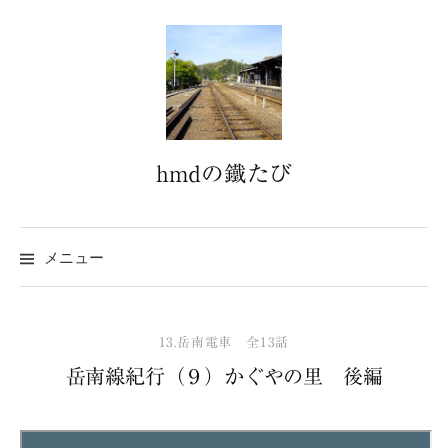
コ
ン
テ
ン
ツ
へ
hmdの鐵たび
ス
キ
ッ
プ
メニュー
13.岳南電車 全13話
岳南線紀行（９）かぐやの里 後編