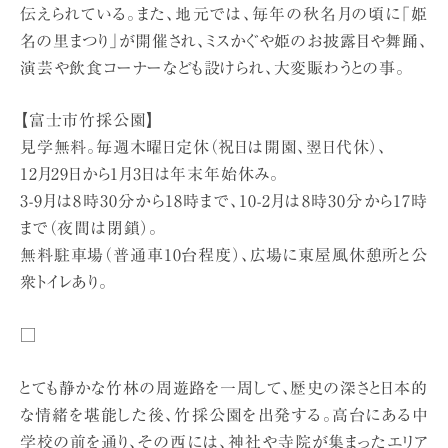
伝えられている。また、地元では、毎年の秋名月の頃に「姫
名の里まつり」が開催され、ミスかぐや姫のお披露目や舞踊、
演芸や飲食コーナーなども設けられ、大変賑わうとの事。
【富士市竹採公園】
見学無料。毎週木曜日定休（祝日は開園、翌日代休）、
12月29日から1月3日は年末年始休み。
3-9月は8時30分から18時まで、10-2月は8時30分から17時
まで（夜間は閉鎖）。
無料駐車場（普通車10台程度）、広場に東屋風休憩所と公
衆トイレあり。
□
とても静かな竹林の周遊路を一周して、歴史の深さと日本的
な情緒を堪能した後、竹採公園を出発する。高台にある中
学校の前を通り、その西には、神社や寺院が集まったエリア