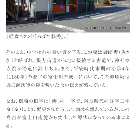
（軽食スタンド「ろばた杉秀」。）
そのまま、中学校前の長い坂を下る。この坂は御崎坂（みさ
き-）と呼ばれ、根方街道から北に接続する古道で、神社や
寺院が沿道に沢山ある。また、平安時代末期の治承4年
（1180年）の源平の富士川の戦いにおいて、この御崎坂付
近に源氏軍の陣を敷いた言い伝えが残っている。
なお、御崎の旧字は「岬」の一字で、奈良時代の好字二字
令（※）により、変更されたらしい。海から離れているが、この
高台が富士山南麓から突出した岬状になっている事によ
る。