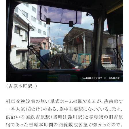
（吉原本町駅。）
列車交換設備の無い単式ホームの駅であるが、岳南線で
一番人気（ひとけ）のある、途中主要駅になっている。元々、
浜沿いの国鉄吉原駅（当時は鈴川駅）と移転後の旧吉原
宿であった吉原本町間の路線敷設要望が強かったので、