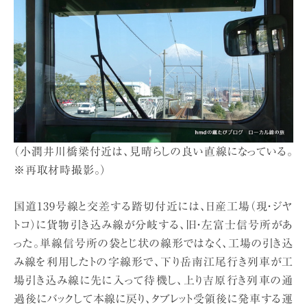
（小潤井川橋梁付近は、見晴らしの良い直線になっている。
※再取材時撮影。）
国道139号線と交差する踏切付近には、日産工場（現・ジヤ
トコ）に貨物引き込み線が分岐する、旧・左富士信号所があ
った。単線信号所の袋とじ状の線形ではなく、工場の引き込
み線を利用したトの字線形で、下り岳南江尾行き列車が工
場引き込み線に先に入って待機し、上り吉原行き列車の通
過後にバックして本線に戻り、タブレット受領後に発車する運