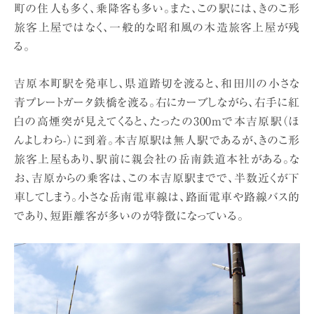
町の住人も多く、乗降客も多い。また、この駅には、きのこ形
旅客上屋ではなく、一般的な昭和風の木造旅客上屋が残
る。
吉原本町駅を発車し、県道踏切を渡ると、和田川の小さな
青プレートガータ鉄橋を渡る。右にカーブしながら、右手に紅
白の高煙突が見えてくると、たったの300mで本吉原駅（ほ
んよしわら-）に到着。本吉原駅は無人駅であるが、きのこ形
旅客上屋もあり、駅前に親会社の岳南鉄道本社がある。な
お、吉原からの乗客は、この本吉原駅までで、半数近くが下
車してしまう。小さな岳南電車線は、路面電車や路線バス的
であり、短距離客が多いのが特徴になっている。