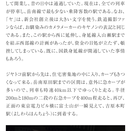
して開業し、昔の日中は通過していた。現在は、全ての列車
が停車し、岳南線で最も少ない乗降客数の駅である。なお、
「ヤ」は、新会社創立後は大きい文字を使う。鉄道撮影ファ
ンならば、お馴染みのカメラメーカーのキヤノンの表記と同じ
である。また、この駅から西に延伸し、身延線入山瀬駅まで
を結ぶ西部線の計画があったが、資金の目処が立たず、頓
挫してしまっている。既に、国鉄身延線が開通していた事情
もあろう。
ジヤトコ前駅から先は、住宅密集地の中に入り、カーブもきつ
くなって来る。岳南原田駅までの区間は、意外に急カーブが
多いので、列車も時速40km以下でゆっくりと走る。半径
200mと180mの二段の右急カーブを400m程走ると、再び、
正面の東京電力ビル横に富士山が一瞬見えて、吉原本町
駅（よしわらほんちょう-）に到着する。