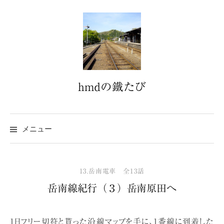
コ
ン
テ
ン
ツ
へ
hmdの鐵たび
ス
キ
ッ
プ
メニュー
13.岳南電車 全13話
岳南線紀行（３）岳南原田へ
1日フリー切符と貰った沿線マップを手に、1番線に到着した