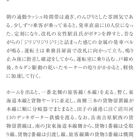
＋
朝の通勤ラッシュ時間帯は過ぎ、のんびりとした雰囲気であ
る。少しずつ乗客が乗って来ると、発車直前に10人位になっ
た。定刻になり、改札の女性駅員氏がボタンを押すと、昔な
がらの「ジリジリジリジリ」と詰まった感じの金属の発車ベル
が鳴る。運転士は乗務員扉前で改札に向かって立ち、鳴り
止み後に指差し確認をしてから、運転室に乗り込む。戸締め
後、カルダン駆動の乾いたモーターの唸りがかかると、軽快
に加速して行く。
ホームを出ると、一番北側の旅客線（本線）を走る。暫く、東
海道本線と貨物ヤードに並走し、南側三本の貨物留置線が
本線に順に分岐器でまとまると、田子の浦港に注ぐ沼川河
口のデッキガーター鉄橋を渡る。なお、岳南吉原駅西の貨
物留置線は、南のJR東海道本線側から、貨物1番線は受取
り線、貨物2番線は引渡し線、旅客線隣の貨物3番線は機関