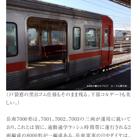
（戸袋窓の黒Hゴム仕様もそのまま残る。下部コルゲートも美
しい。）
岳南7000形は、7001、7002、7003の三両が運用に就いて
おり、これとは別に、通勤通学ラッシュ時間帯に運行される2
両編成の8000形が一編成ある。岳南電車の日中ダイヤは、