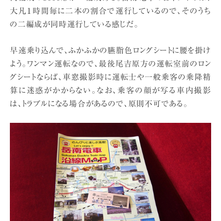
大凡１時間毎に二本の割合で運行しているので、そのうち
の二編成が同時運行している感じだ。
早速乗り込んで、ふかふかの臙脂色ロングシートに腰を掛け
よう。ワンマン運転なので、最後尾吉原方の運転室前のロン
グシートならば、車窓撮影時に運転士や一般乗客の乗降精
算に迷惑がかからない。なお、乗客の顔が写る車内撮影
は、トラブルになる場合があるので、原則不可である。