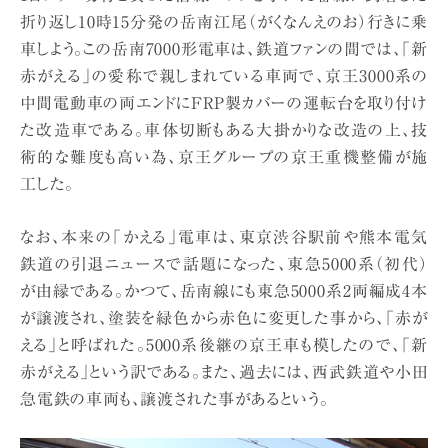
折り返し10時15分発の岳南江尾（がくなんえのお）行きに乗
車しよう。この岳南7000形電車は、鉄道ファンの間では、「新
赤がえる」の愛称で親しまれている車両で、京王3000系の
中間電動車の両エンドにFRP製カバーの運転台を取り付け
た改造車である。車体切断もある大掛かりな改造の上、技
術的な難度も高い為、京王グループの京王重機整備が施
工した。
なお、本来の「かえる」電車は、東京渋谷駅前や熊本電気
鉄道の引退ニュースで話題になった、東急5000系（初代）
が由縁である。かつて、岳南線にも東急5000系2両編成4本
が譲渡され、塗装を緑色から赤色に変更した事から、「赤が
える」と呼ばれた。5000系後継の京王車も模したので、「新
赤がえる」という訳である。また、過去には、西武鉄道や小田
急電鉄の車両も、譲渡された事があるという。