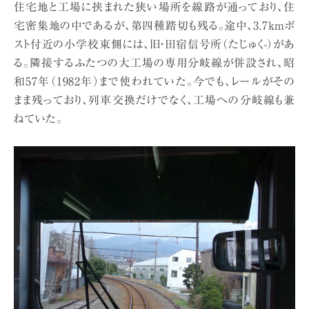
住宅地と工場に挟まれた狭い場所を線路が通っており、住
宅密集地の中であるが、第四種踏切も残る。途中、3.7kmポ
スト付近の小学校東側には、旧・田宿信号所（たじゅく-）があ
る。隣接するふたつの大工場の専用分岐線が併設され、昭
和57年（1982年）まで使われていた。今でも、レールがその
まま残っており、列車交換だけでなく、工場への分岐線も兼
ねていた。