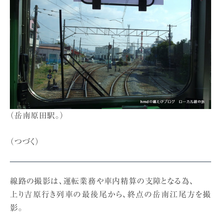
（岳南原田駅。）
（つづく）
線路の撮影は、運転業務や車内精算の支障となる為、
上り吉原行き列車の最後尾から、終点の岳南江尾方を撮
影。