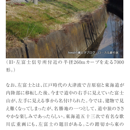
（旧・左富士信号所付近の半径260mカーブを走る7000
形。）
なお、左富士とは、江戸時代の大津波で吉原宿と東海道が
内陸部に移転した後、今まで道中の右手に見えていた富士
山が、左手に見える事から名付けられた。今では、建物で見
え難くなってしまったが、名勝地の一つとして、道中旅のささ
やかな楽しみであったらしい。東海道五十三次で有名な歌
川広重画にも、左富士の題目がある。この踏切から東の