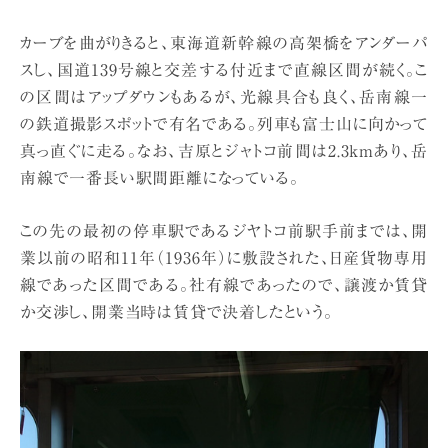
カーブを曲がりきると、東海道新幹線の高架橋をアンダーパ
スし、国道139号線と交差する付近まで直線区間が続く。こ
の区間はアップダウンもあるが、光線具合も良く、岳南線一
の鉄道撮影スポットで有名である。列車も富士山に向かって
真っ直ぐに走る。なお、吉原とジャトコ前間は2.3kmあり、岳
南線で一番長い駅間距離になっている。
この先の最初の停車駅であるジヤトコ前駅手前までは、開
業以前の昭和11年（1936年）に敷設された、日産貨物専用
線であった区間である。社有線であったので、譲渡か賃貸
か交渉し、開業当時は賃貸で決着したという。