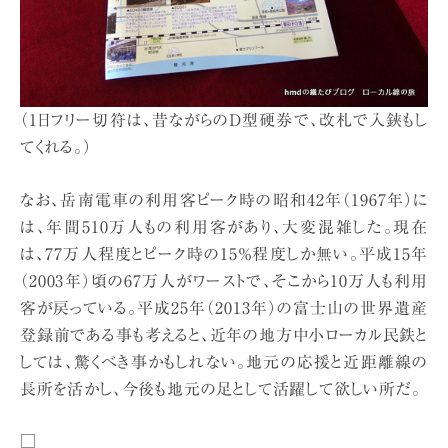
（1日フリー切符は、昔ながらのD型硬券で、改札で入鋏もし
てくれる。）
なお、岳南電車の利用客ピーク時の昭和42年（1967年）に
は、年間510万人もの利用客があり、大変混雑した。現在
は、77万人程度とピーク時の15％程度しか無い。平成15年
（2003年）頃の67万人がワーストで、そこから10万人も利用
客が戻っている。平成25年（2013年）の富士山の世界遺産
登録前である事も考えると、近年の地方中小ローカル民鉄と
しては、驚くべき事かもしれない。地元の応援と近距離線の
長所を活かし、今後も地元の足として活躍して欲しい所だ。
□