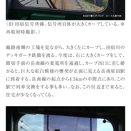
（旧・田宿信号所跡。信号所自体が大きくカーブしている。※
再取材時撮影。）
線路南側の工場を見ながら、大きく左にカーブし、田宿川の
デッキガータ鉄橋を渡る。今度は、右に大きくカーブをして、
踏切手前の岳南線の変電所を通過し、カーブ出口に差し掛
かると、巨大な紅白模様の煙突が正面に見える岳南原田駅
に到着する。岳南線の起点から4.5kmの中間点にあり、この
駅で列車交換をする事も多い。なお、この付近まで来ると、
住宅が少なくなってくる。