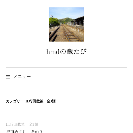
コ
ン
テ
ン
ツ
へ
hmdの鐵たび
ス
キ
ッ
プ
メニュー
カテゴリー:
H.行田散策 全3話
H.行田散策 全3話
行田めぐり その３