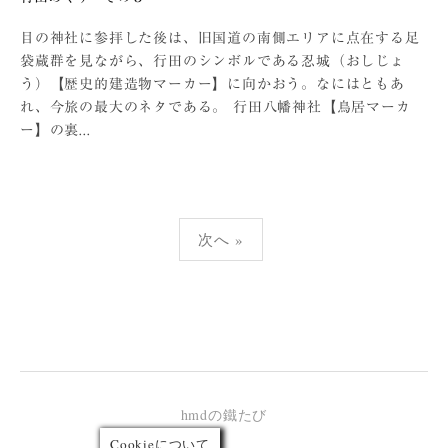
目の神社に参拝した後は、旧国道の南側エリアに点在する足
袋蔵群を見ながら、行田のシンボルである忍城（おしじょ
う）【歴史的建造物マーカー】に向かおう。なにはともあ
れ、今旅の最大のネタである。 行田八幡神社【鳥居マーカ
ー】の裏...
投
次へ »
稿
の
ペ
ー
ジ
送
り
hmdの鐵たび
Cookieについて