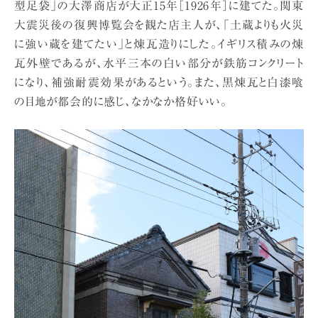
型足袋」の大澤商店が大正15年［1926年］に建てた。関東
大震災後の復興博覧会を観た店主人が、「土蔵よりも火災
に強い蔵を建てたい」と煉瓦造りにした。イギリス積みの煉
瓦外壁であるが、水平三本の白い部分が鉄筋コンクリート
になり、補強耐震効果があるという。また、黒煉瓦と白漆喰
の目地が都会的に感じ、なかなか格好いい。