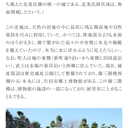
ち堪えた北条氏側の唯一の城である。北条氏降伏後は、無
血開城したという。）
この忍城は、天然の沼地の中に島状に残る微高地や自然
堤防を巧みに利用していた。かつては、陸地部分よりも水面
のほうが大きく、橋で繋がれた島々の中央奥に本丸や御殿
を備えていたので、本当に水に浮かぶように見えたらしい。
なお、町人は城の東側（新町通り沿いから東側と旧国道沿
い）、武士は水堀の東岸沿いと西側に住んでいた。現在、城
址周辺は歴史城址公園として整備されており、御三階櫓西
側の元・本丸には、行田市郷土博物館がある。この御三階
櫓は、博物館の施設の一部になっており、展望室に上がるこ
ともできる。