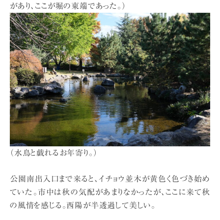
があり、ここが堀の東端であった。）
（水鳥と戯れるお年寄り。）
公園南出入口まで来ると、イチョウ並木が黄色く色づき始め
ていた。市中は秋の気配があまりなかったが、ここに来て秋
の風情を感じる。西陽が半透過して美しい。