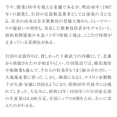
今や、創業100年を超える老舗であるが、明治40年（1907
年）の創業と、行田の足袋製造業者としては後発の方にな
る。社名の由来は有名歌舞伎の登場人物から。トレードマー
クの髷結いの男性も、実在した歌舞伎役者がモデルという。
昭和初期建築の木造ノコギリ屋根工場は、ここだけ時間が
止まっている雰囲気がある。
行田の足袋作りは、貧しかった下級武士の内職として、忍藩
から奨励されたのが始まりらしい。行田周辺では、綿花栽培
や染物業も盛んで、それらの好条件もうまく組み合わさり、一
大地場産業に育った。しかし、戦後になると、ナイロン糸製靴
下が大量・安価に出回るようになり、昭和30年代後半には廃
れてしまった。ちなみに、昭和13年（1938年）の行田産足袋
の生産量は8,400万足、全国シェアの8割を占め、大いに栄
えたのがわかる。