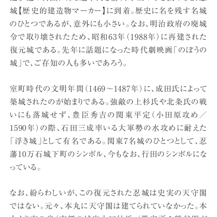
城【歴史的建造物マーカー】に到着。歴史に名を残す名城
のひとつであるが、意外にも小さい。なお、明治政府の廃城
令で取り壊されたため、昭和63年（1988年）に再建された
復元城である。先年に話題になった時代劇映画「のぼうの
城」で、ご存知の人も多いであろう。
室町時代の文明年間（1469〜1487年）に、成田氏によって
築城されたのが始まりである。強敵の上杉氏や北条氏の戦
いにも落城せず、豊臣秀吉の関東平定（小田原攻め／
1590年）の際、石田三成率いる大軍勢の水攻めに耐えた
「浮き城」として有名である。関東7名城のひとつとして、忍
藩10万石城下町のシンボル、今もなお、行田のシンボルにな
っている。
なお、紛らわしいが、この復元された忍城は史実の天守閣
ではない。元々、本丸に天守閣は建てられていなかった。本