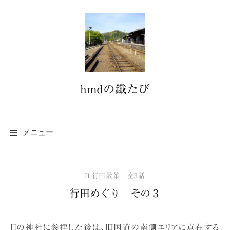
コ
ン
テ
ン
ツ
へ
hmdの鐵たび
ス
キ
ッ
プ
メニュー
H.行田散策 全3話
行田めぐり その３
目の神社に参拝した後は、旧国道の南側エリアに点在する