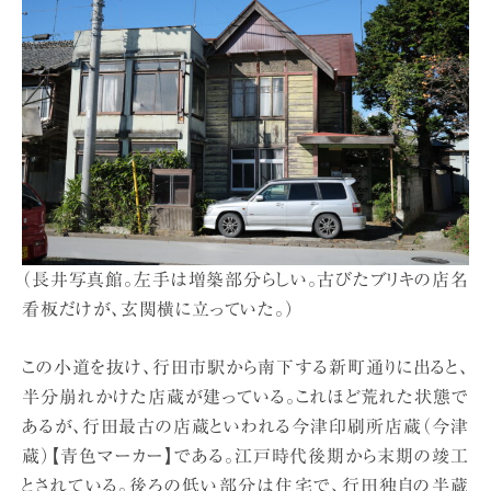
（長井写真館。左手は増築部分らしい。古びたブリキの店名
看板だけが、玄関横に立っていた。）
この小道を抜け、行田市駅から南下する新町通りに出ると、
半分崩れかけた店蔵が建っている。これほど荒れた状態で
あるが、行田最古の店蔵といわれる今津印刷所店蔵（今津
蔵）【青色マーカー】である。江戸時代後期から末期の竣工
とされている。後ろの低い部分は住宅で、行田独自の半蔵