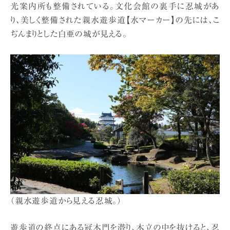
光案内所も整備されている。文化会館の裏手に忍城があ
り、美しく整備された親水遊歩道【水マーカー】の先には、こ
ぢんまりとした白亜の城が見える。
（親水遊歩道から見える忍城。）
遊歩道の終点にある冠木門を潜り、木立の中を抜けると、忍