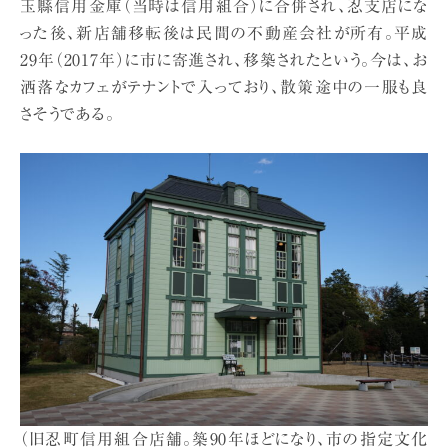
玉縣信用金庫（当時は信用組合）に合併され、忍支店にな
った後、新店舗移転後は民間の不動産会社が所有。平成
29年（2017年）に市に寄進され、移築されたという。今は、お
洒落なカフェがテナントで入っており、散策途中の一服も良
さそうである。
（旧忍町信用組合店舗。築90年ほどになり、市の指定文化