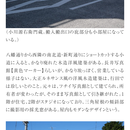
（小川源右衛門蔵。搬入搬出口の庇部分も小部屋になって
いる。）
八幡通りから西隣の南北道・新町通りにショートカットする小
道に入ると、かなり廃れた木造洋風建築がある。長井写真
館【黄色マーカー】らしいが、かなり埃っぽく、営業している
様子はない。大正ルネサンス風の洋風木造建築は、行田で
は珍しいとのこと。元々は、フチイ写真館として建てられ、所
有者が変わったが、そのまま写真館として引き継がれた。1
階が住宅、2階がスタジオになっており、三角屋根の傾斜部
に撮影用の採光窓がある。屋内もモダンなデザインという。