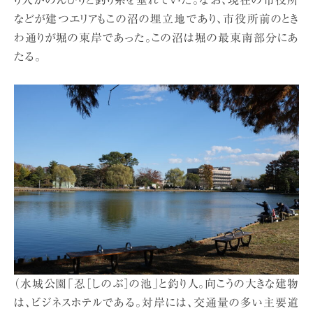
り人がのんびりと釣り糸を垂れていた。なお、現在の市役所
などが建つエリアもこの沼の埋立地であり、市役所前のとき
わ通りが堀の東岸であった。この沼は堀の最東南部分にあ
たる。
（水城公園「忍［しのぶ］の池」と釣り人。向こうの大きな建物
は、ビジネスホテルである。対岸には、交通量の多い主要道