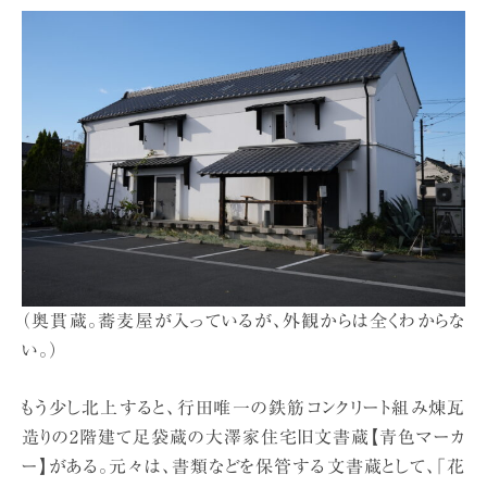
（奥貫蔵。蕎麦屋が入っているが、外観からは全くわからな
い。）
もう少し北上すると、行田唯一の鉄筋コンクリート組み煉瓦
造りの2階建て足袋蔵の大澤家住宅旧文書蔵【青色マーカ
ー】がある。元々は、書類などを保管する文書蔵として、「花