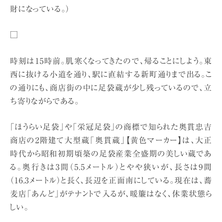
財になっている。）
□
時刻は15時前。肌寒くなってきたので、帰ることにしよう。東
西に抜ける小道を通り、駅に直結する新町通りまで出る。こ
の通りにも、商店街の中に足袋蔵が少し残っているので、立
ち寄りながらである。
「ほうらい足袋」や「栄冠足袋」の商標で知られた奥貫忠吉
商店の2階建て大型蔵「奥貫蔵」【黄色マーカー】は、大正
時代から昭和初期頃築の足袋産業全盛期の美しい蔵であ
る。奥行きは3間（5.5メートル）とやや狭いが、長さは9間
（16.3メートル）と長く、長辺を正面南にしている。現在は、蕎
麦店「あんど」がテナントで入るが、暖簾はなく、休業状態ら
しい。