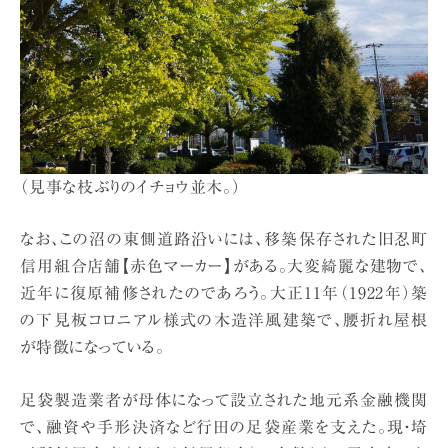
（見事な枝ぶりのイチョウ並木。）
なお、この沼の東側道路沿いには、移築保存された旧忍町
信用組合店舗【赤色マーカー】がある。大変綺麗な建物で、
近年に復原補修されたのであろう。大正11年（1922年）築
の下見板コロニアル様式の木造洋風建築で、腰折れ屋根
が特徴になっている。
足袋製造業者が母体になって設立された地元系金融機関
で、融資や手形決済など行田の足袋産業を支えた。現・埼