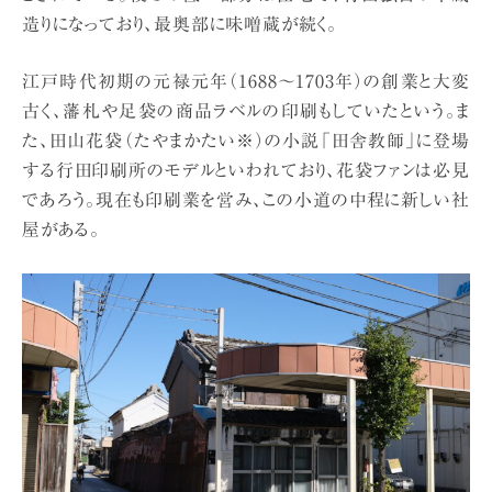
造りになっており、最奥部に味噌蔵が続く。
江戸時代初期の元禄元年（1688〜1703年）の創業と大変
古く、藩札や足袋の商品ラベルの印刷もしていたという。ま
た、田山花袋（たやまかたい※）の小説「田舎教師」に登場
する行田印刷所のモデルといわれており、花袋ファンは必見
であろう。現在も印刷業を営み、この小道の中程に新しい社
屋がある。