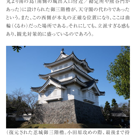
丸より南の島（南側の城出入口付近／勘定所や熊谷門が
あった）に設けられた御三階櫓が、天守閣の代わりであった
という。また、この西側が本丸の正確な位置になり、ここは曲
輪（くるわ）だった場所である。それにしても、立派すぎる感も
あり、観光対策的に盛っているのであろう。
（復元された忍城御三階櫓。小田原攻めの際、最後まで持