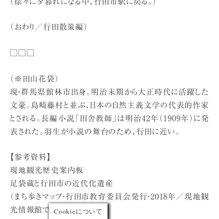
（徐々に夕暮れになる中、行田市駅に戻る。）
（おわり／行田散策編）
□□□
（※田山花袋）
現・群馬県館林市出身。明治末期から大正時代に活躍した
文豪。島崎藤村と並ぶ、日本の自然主義文学の代表的作家
とされる。長編小説「田舎教師」は明治42年（1909年）に発
表された。羽生が小説の舞台のため、行田に近い。
【参考資料】
現地観光歴史案内板
足袋蔵と行田市の近代化遺産
（まち歩きマップ・行田市教育委員会発行・2018年／現地観
光情報館で入手）
Cookieについて