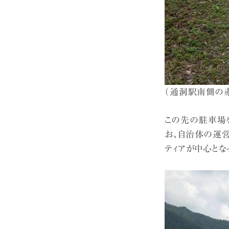
（通洞駅南側の赤
この先の駐車場を
お、自治体の運
ティアが中心とな