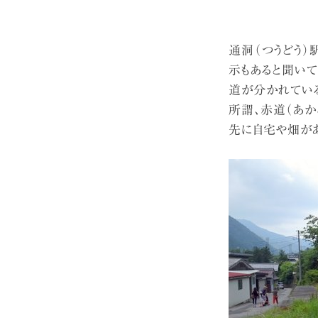
通洞（つうどう
示もあると聞いて
道が分かれてい
所謂、赤道（あ
先に自宅や畑が