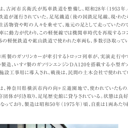
は、古河市兵衛氏が馬車鉄道を整備し、昭和28年（1953年
便鉄道が運行されていた。足尾鐡道（後の国鉄足尾線、現・わた
、生活物資や町の人々を乗せて、地元の足として走っていたので
関車に動力が代わり、この軽便線では機関車時代を再現するコン
以外の軽便鉄道や鉱山鉄道で使われた車両も、多数引き取ってい
作所製のガソリンカーが牽引するトロッコ列車が、実演走行中で
後の製造、いすゞ製のガソリンエンジンDA120を搭載する小型ガ
施設工事用に導入され、戦後は、民間の土木会社で使われて
は、神奈川県横浜市内の向ヶ丘遊園地で、使われていたもの
存団体が引き取り、足尾歴史館に貸与されている。状態は良好ら
っており、製造は昭和50年（1975年）頃、自重は1両あたり約1