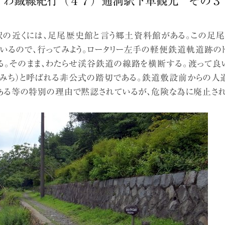
わ鐡線紀行（４７）通洞駅下車観光 その３
）駅の近くには、足尾歴史館と言う郷土資料館がある。この足
いるので、行ってみよう。ロータリー左手の軽便鉄道軌道跡の
る。そのまま、わたらせ渓谷鉄道の線路を横断する。渡って良い
かみち）と呼ばれる非公式の踏切である。鉄道敷設前からの人道
ある等の特別の理由で黙認されているが、危険な為に廃止され