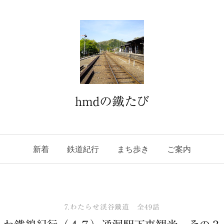
hmdの鐵たび
新着
鉄道紀行
まち歩き
ご案内
7.わたらせ渓谷鐵道 全49話