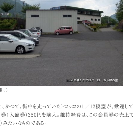
。）
、かつて、街中を走っていたトロッコの1／12模型が、歓迎し
券（入館券）350円を購入。維持経費は、この会員券の売上
）みたいなものである。