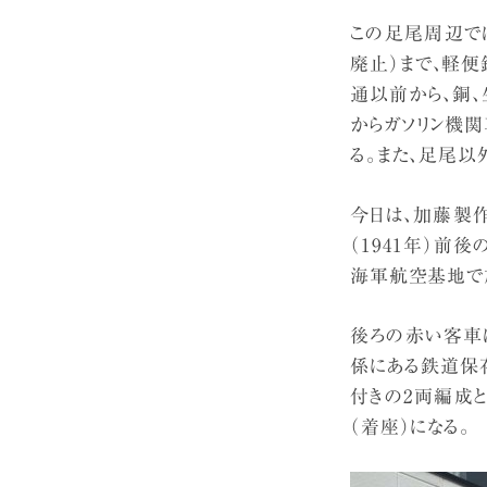
この足尾周辺で
廃止）まで、軽
通以前から、銅
からガソリン機
る。また、足尾
今日は、加藤製
（1941年）前
海軍航空基地で
後ろの赤い客車
係にある鉄道保
付きの2両編成とな
（着座）になる。