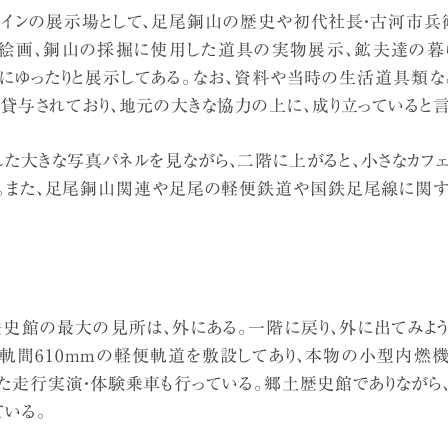
メインの展示場として、足尾銅山の歴史や初代社長・古河市兵
絵画、銅山の採掘に使用した道具の実物展示、鉱夫達の暮
スにゆったりと展示してある。なお、資料や当時の生活道具類な
貸与されており、地元の大きな協力の上に、成り立っていると言
た大きな写真パネルを見ながら、二階に上がると、小さなカフ
る。また、足尾銅山関連や足尾の軽便鉄道や国鉄足尾線に関す
史館の最大の見所は、外にある。一階に戻り、外に出てみよう
、軌間610mmの軽便軌道を敷設してあり、本物の小型内燃
した走行実演・体験乗車も行っている。郷土歴史館でありながら
いる。