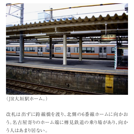
（JR大垣駅ホーム。）
改札は出ずに跨線橋を渡り、北側の6番線ホームに向かお
う。名古屋寄りのホーム端に樽見鉄道の乗り場があり、向か
う人はあまり居ない。