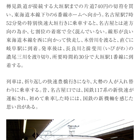
樽見鉄道が接続する大垣駅までの片道740円の切符を買
い、東海道本線下りの6番線ホームへ向かう。名古屋駅7時
52分発の特別快速大垣行きに乗車すると、名古屋とは逆方
向の為か、七割位の着席で全く混んでいない。線形が良い
東海道本線を西に向かって快走し、木曽川を渡ると、直ぐに
岐阜駅に到着。発車後は、長良川と揖斐川（いびがわ）の
濃尾三川を渡り切り、所要時間約30分で大垣駅1番線に到
着する。
列車は、折り返しの快速豊橋行きになり、大勢の人が入れ替
わりに乗車する。昔、名古屋口では、国鉄117系の新快速が
運転され、初めて乗車した時には、国鉄の新機軸を感じた
思い出がある。