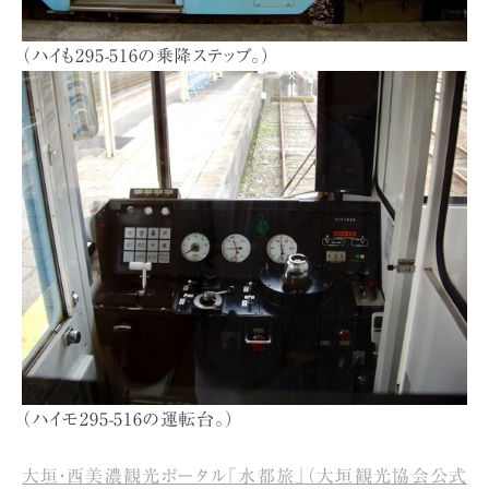
（ハイも295-516の乗降ステップ。）
（ハイモ295-516の運転台。）
大垣・西美濃観光ポータル「水都旅」（大垣観光協会公式