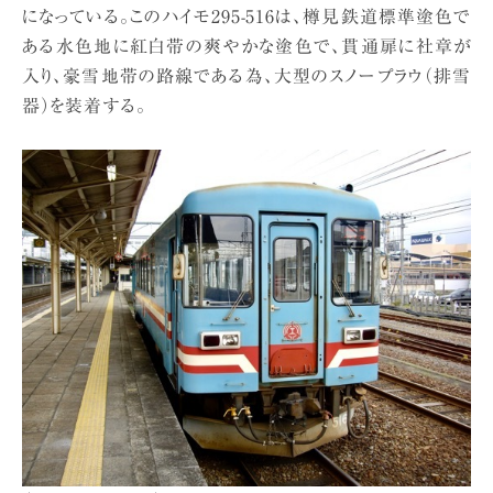
になっている。このハイモ295-516は、樽見鉄道標準塗色で
ある水色地に紅白帯の爽やかな塗色で、貫通扉に社章が
入り、豪雪地帯の路線である為、大型のスノープラウ（排雪
器）を装着する。