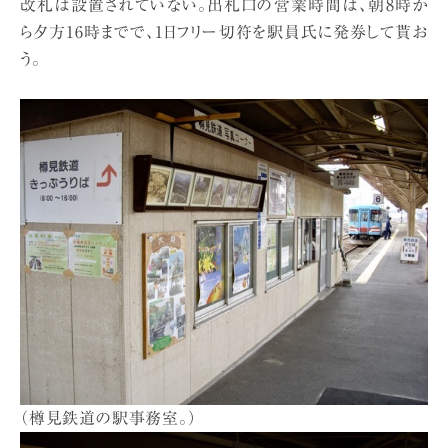
改札は設置されていない。出札口の営業時間は、朝8時か
ら夕方16時までで、1日フリー切符を駅員氏に発券して貰お
う。
（樽見鉄道の駅事務室。）