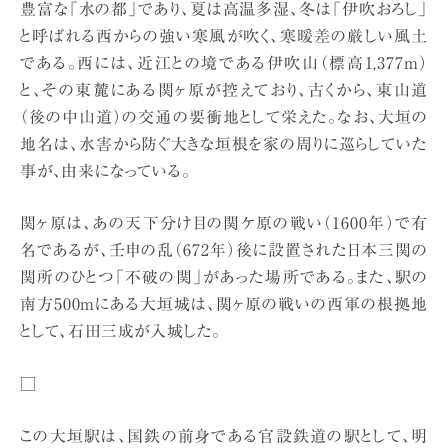
豊富な「水の都」であり、夏は高温多湿、冬は「伊吹おろし」
と呼ばれる西からの強い寒風が吹く、寒暖差の厳しい風土
である。西には、近江との境である伊吹山（標高1,377m）
と、その東麓にある関ヶ原が控えており、古くから、東山道
（後の中山道）の交通の要衝地として栄えた。なお、大垣の
地名は、水害から防ぐ大きな垣根を家の周りに巡らしていた
事が、由来になっている。
関ヶ原は、あの天下分け目の関ケ原の戦い（1600年）で有
名であるが、壬申の乱（672年）後に設置された日本三関の
関所のひとつ「不破の関」があった場所である。また、駅の
南方500mにある大垣城は、関ヶ原の戦いの西軍の根拠地
として、石田三成が入城した。
□
この大垣駅は、国鉄の前身である官設鉄道の駅として、明