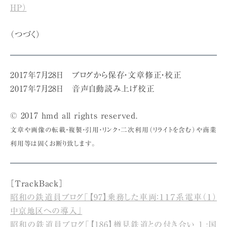
HP）
（つづく）
2017年7月28日 ブログから保存・文章修正・校正
2017年7月28日 音声自動読み上げ校正
© 2017 hmd all rights reserved.
文章や画像の転載・複製・引用・リンク・二次利用（リライトを含む）や商業
利用等は固くお断り致します。
［TrackBack］
昭和の鉄道員ブログ「【97】乗務した車両：１１７系電車（１）
中京地区への導入」
昭和の鉄道員ブログ「【186】樽見鉄道との付き合い 1 :国