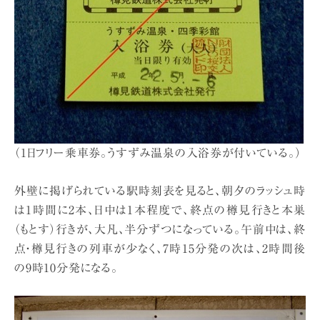
（1日フリー乗車券。うすずみ温泉の入浴券が付いている。）
外壁に掲げられている駅時刻表を見ると、朝夕のラッシュ時
は1時間に2本、日中は1本程度で、終点の樽見行きと本巣
（もとす）行きが、大凡、半分ずつになっている。午前中は、終
点・樽見行きの列車が少なく、7時15分発の次は、2時間後
の9時10分発になる。