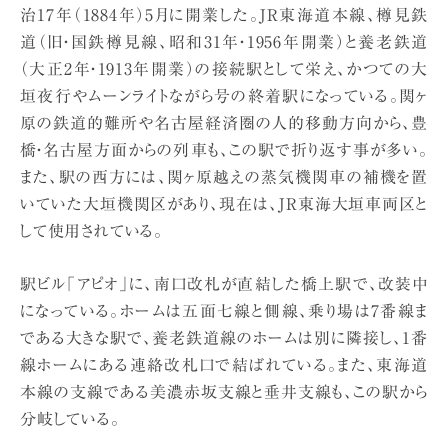
治17年（1884年）5月に開業した。JR東海道本線、樽見鉄
道（旧・国鉄樽見線、昭和31年・1956年開業）と養老鉄道
（大正2年・1913年開業）の接続駅として栄え、かつての大
垣夜行やムーンライトながら号の終着駅になっている。関ヶ
原の鉄道的難所や名古屋経済圏の人的移動方向から、豊
橋・名古屋方面からの列車も、この駅で折り返す事が多い。
また、駅の西方には、関ヶ原越えの蒸気機関車の補機を置
いていた大垣機関区があり、現在は、JR東海大垣車両区と
して使用されている。
駅ビル「アピオ」に、南口改札が直結した橋上駅で、改装中
になっている。ホームは五面七線と側線、乗り場は7番線ま
である大きな駅で、養老鉄道線のホームは別に隣接し、1番
線ホームにある連絡改札口で結ばれている。また、東海道
本線の支線である美濃赤坂支線と垂井支線も、この駅から
分岐している。