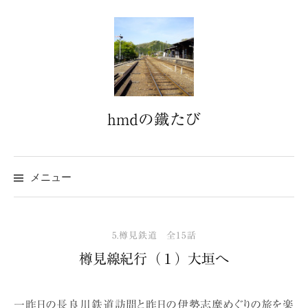
コ
ン
テ
ン
ツ
へ
hmdの鐵たび
ス
キ
ッ
プ
メニュー
5.樽見鉄道 全15話
樽見線紀行（１）大垣へ
一昨日の長良川鉄道訪問と昨日の伊勢志摩めぐりの旅を楽