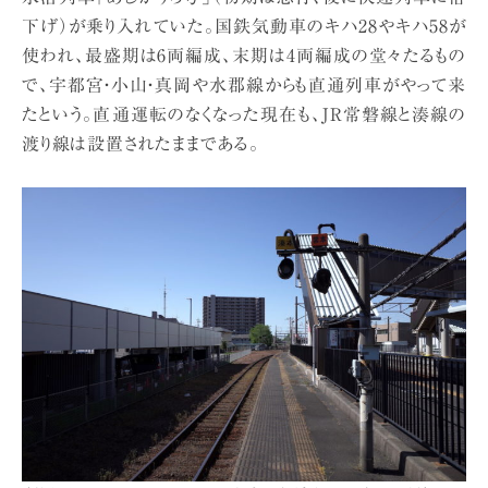
下げ）が乗り入れていた。国鉄気動車のキハ28やキハ58が
使われ、最盛期は6両編成、末期は4両編成の堂々たるもの
で、宇都宮・小山・真岡や水郡線からも直通列車がやって来
たという。直通運転のなくなった現在も、JR常磐線と湊線の
渡り線は設置されたままである。