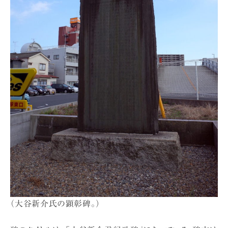
（大谷新介氏の顕彰碑。）