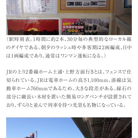
（駅時刻表。1時間に約2本、30分毎の典型的なローカル線
のダイヤである。朝夕のラッシュ時や多客期は2両編成、日中
は1両編成であり、通常はワンマン運転になる。）
JRの上り2番線ホーム土浦・上野方面行きとは、フェンスで仕
切られている。JRは電車ホームの高さ1,100mm、湊線は気
動車ホーム760mmであるため、大きな段差がある。縁石の
部分に細長い木材を置いた簡易ロングベンチが設置されて
おり、ずらりと並んで列車を待つ光景も名物になっている。