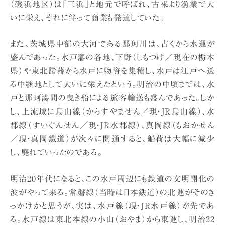
（磯浜地区）は「三浜」と地元で呼ばれ、古来より漁業で大
いに栄え、それに伴って商業も発達していた。
また、茨城県中部の大河である那珂川は、古くから水運が
盛んであった。水戸藩の各地、下野（しもつけ／現在の栃木
県）や東北諸藩から水戸に物資を集積し、水戸は江戸へ送
る中継地として大いに栄えたという。明治の中頃までは、水
戸と那珂湊間の曳き船による旅客輸送も盛んであった。しか
し、上流域に烏山線（からすやません／現・JR烏山線）、水
郡線（すいぐんせん／現・JR水郡線）、真岡線（もおかせん
／現・真岡鐵道）が次々に開通すると、船荷は大幅に減少
し、廃れていったのである。
明治20年代になると、この水戸周辺にも鉄道の文明開化の
波がやって来る。常磐線（当時は日本鉄道）の北進がそのき
っかけかと思うが、実は、水戸線（現・JR水戸線）が先であ
る。水戸線は東北本線の小山（おやま）から東進し、明治22