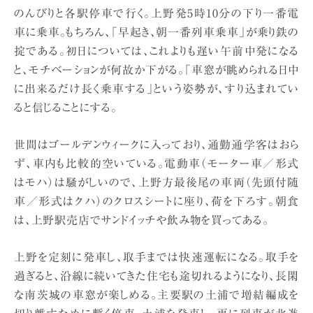
のんびりと各駅停車で行く。上野発5時10分の下り一番電
車に乗車。もちろん、「早起き、朝一番列車乗車」が乗り鉄の
掟である。初日については、これよりも遅い午前中発になる
と、モチベーションが何故か下がる。「車窓が眺められる日中
に出来るだけ長く乗車する」という姿勢が、すり込まれてい
ると信じることにする。
世間はゴールデンウィークに入っており、通勤通学客はおら
ず、車内も比較的空いている。電動車（モーター車／形式
はモハ）は騒がしいので、上野方最後尾の車両（先頭付随
車／形式はクハ）のクロスシートに座り、荷を下ろす。朝食
は、上野駅売店でサンドイッチや飲み物を買ってある。
上野を定刻に発車し、取手までは快速運転になる。取手を
過ぎると、沿線に続いてきた住宅も途切れるようになり、長閑
な南茨城の車窓が楽しめる。主要駅の土浦で増結編成を