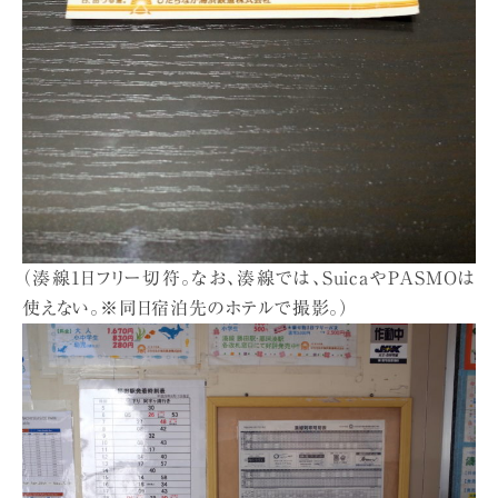
（湊線1日フリー切符。なお、湊線では、SuicaやPASMOは
使えない。※同日宿泊先のホテルで撮影。）