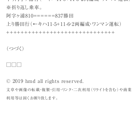
※折り返し乗車。
阿字ヶ浦810＝＝＝＝＝＝837勝田
上り勝田行（←キハ11-5＋11-6・2両編成・ワンマン運転）
＋＋＋＋＋＋＋＋＋＋＋＋＋＋＋＋＋＋＋＋＋＋＋＋＋＋＋＋＋＋
（つづく）
□□□
© 2019 hmd all rights reserved.
文章や画像の転載・複製・引用・リンク・二次利用（リライトを含む）や商業
利用等は固くお断り致します。