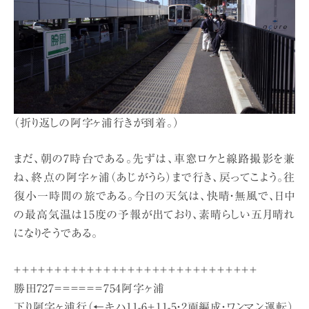
（折り返しの阿字ヶ浦行きが到着。）
まだ、朝の7時台である。先ずは、車窓ロケと線路撮影を兼
ね、終点の阿字ヶ浦（あじがうら）まで行き、戻ってこよう。往
復小一時間の旅である。今日の天気は、快晴・無風で、日中
の最高気温は15度の予報が出ており、素晴らしい五月晴れ
になりそうである。
＋＋＋＋＋＋＋＋＋＋＋＋＋＋＋＋＋＋＋＋＋＋＋＋＋＋＋＋＋＋
勝田727＝＝＝＝＝＝754阿字ヶ浦
下り阿字ヶ浦行（←キハ11-6＋11-5・2両編成・ワンマン運転）