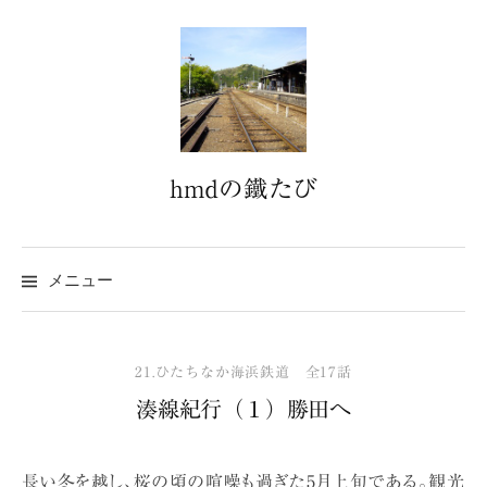
コ
ン
テ
ン
ツ
へ
hmdの鐵たび
ス
キ
ッ
プ
メニュー
21.ひたちなか海浜鉄道 全17話
湊線紀行（１）勝田へ
長い冬を越し、桜の頃の喧噪も過ぎた5月上旬である。観光