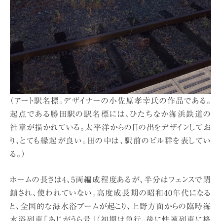
（アート駅名標。デザイナーの小佐原孝幸氏の作品である。
起点である勝田駅の駅名標には、ひたちなか海浜鉄道の
社章が描かれている。太平洋からの日の出をデザインしてお
り、とても縁起が良い。田の中は、駅前のビル群を表してい
る。）
ホームの長さは4、5両編成程度あるが、半分はフェンスで閉
鎖され、使われていない。高度成長期の昭和40年代になる
と、全国的な海水浴ブームが起こり、上野方面からの臨時海
水浴列車「あじがうら号」（初期は急行、後に快速列車に格