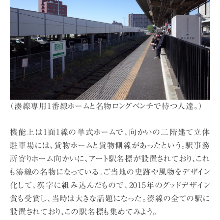
（湊線専用1番線ホームと名物ロングベンチで待つ人達。）
機能上は1面1線の単式ホームで、向かいの二階建て立体
駐車場には、貨物ホームと貨物側線があったという。駅事務
所寄りホーム向かいに、アート駅名標が設置されており、これ
も湊線の名物になっている。ご当地の史跡や風物をデザイン
化して、漢字に組み込んだもので、2015年のグッドデザイン
賞も受賞し、当時は大きな話題になった。湊線の全ての駅に
設置されており、この駅名標も集めてみよう。