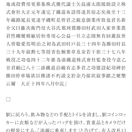
地或投費用更募集株式獲代議士矢島浦太郎援助設立株
式會社大正元年遂完了鐡道布設得達其宿志矣後至十三
年線路延長更達平磯町是皆君之鋭意創業所致也君名新
介父曰藤次衛門母大谷氏那珂郡勝田村武田人家世業農
君性剛健精敏居恒専用心公益一旦立志則無肯回避故世
人皆敬愛焉明治之初為武田村戸長三十四年為勝田村長
三十九年叙勲七等授青色桐葉章及金若干依三十七八年
戦役之功也四十二年推為湊鐡道株式會社監査役今茲乙
丑君齢己八十二湊鐡道沿線有志多君之功建設紀功碑於
勝田停車場欲以傳諸不朽請文於余乃接状叙事蹟之梗槃
云爾 大正十四年八月中浣」
□
駅に戻ろう。飲み物などの手配とトイレを済まし、駅コインロッ
カーに衣類などが入ったバッグを預け、貴重品とカメラだけ
の軽装にする。「湊線に乗車します」と告げて、有人改札口