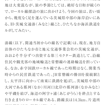
地は大変混むが、旅の季節としては、絶好な日和が続くの
で、ローカル線探訪の旅に出かけよう。今回の旅は、若い頃
から、幾度なく足を運んでいる茨城県中部の海岸沿いにあ
る、旧・茨城交通湊（みなと）線こと、ひたちなか海浜鉄道を
ルポしてみたい。
湊線（以下、開通当初からの線名で記載）は、現在、地方自
治体のひたちなか市と地元交通事業会社の茨城交通が、
おおよそ半分ずつ出資する第三セクター鉄道として、沿線
住民や観光客の地域輸送と常磐線の連絡輸送を担ってい
る。なお、赤字国鉄ローカル線であった時期はなく、開業当
時からの民営鉄道であった。JR常磐線の勝田を接続駅と
し、太平洋に向かって南東に鉄路を延ばし、茨城県中部の
大河である那珂（なか）川河口北岸の那珂湊（なかみなと）
や平磯を結び、海辺の阿字ヶ浦（あじがうら）を終点とする
行き止まりのローカル線である。路線長は14.3km、片道所