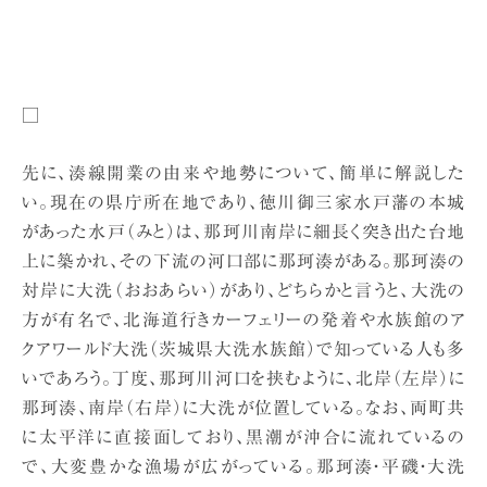
□
先に、湊線開業の由来や地勢について、簡単に解説した
い。現在の県庁所在地であり、徳川御三家水戸藩の本城
があった水戸（みと）は、那珂川南岸に細長く突き出た台地
上に築かれ、その下流の河口部に那珂湊がある。那珂湊の
対岸に大洗（おおあらい）があり、どちらかと言うと、大洗の
方が有名で、北海道行きカーフェリーの発着や水族館のア
クアワールド大洗（茨城県大洗水族館）で知っている人も多
いであろう。丁度、那珂川河口を挟むように、北岸（左岸）に
那珂湊、南岸（右岸）に大洗が位置している。なお、両町共
に太平洋に直接面しており、黒潮が沖合に流れているの
で、大変豊かな漁場が広がっている。那珂湊・平磯・大洗