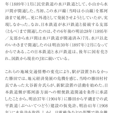
年（1889年）1月に民営鉄道の水戸鉄道として、小山から水
戸間が開通した。当初、この水戸線（当時は小山線）を那珂
湊まで延伸し、更に外港として発展させようとしていたが、実
現しなかった。なお、日本鉄道が水戸鉄道と接続する友部
（ともべ）まで開通したのは、その6年後の明治28年（1895年
／友部から水戸間は水戸鉄道が開通済み）7月。水戸以北
のいわきまで開通したのは明治30年（1897年）2月になって
からである。この日本鉄道と水戸鉄道は、後年に国有化さ
れ、国鉄から現在のJRに続いている。
これらの地域交通情勢の変化により、駅が設置されなかっ
た勝田では、地元経済発展の危機を感じ、当時の勝田村村
長であった大谷新介氏らが、新駅設置の活動を始めた。日
本鉄道側が那珂湊方面への軽便鉄道開通を条件に承諾
したことから、明治37年（1904年）に勝田から平磯までの武
平鉄道（ぶへいてつどう）建設の仮免許、明治41年（1908
年）に本免許を取得。しかし、日露戦争などの影響で資金難