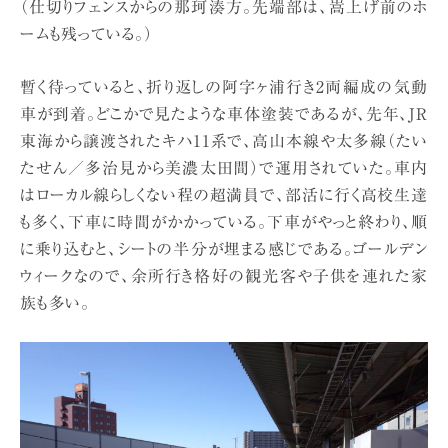
（仕切りフェンスからの那珂湊方。先端部は、嵩上げ前のホ
ームも残っている。）
暫く待っていると、折り返しの阿字ヶ浦行き2両編成の気動
車が到着。どこかで見たような車体塗装であるが、先年、JR
東海から譲渡されたキハ11系で、高山本線や太多線（たい
たせん／多治見から美濃太田間）で運用されていた。車内
はローカル線らしくない程の超満員で、部活に行く高校生達
も多く、下車に時間がかかっている。下車がやっと終わり、順
に乗り込むと、シートの半分が埋まる感じである。ゴールデン
ウィークなので、余所行き格好の観光客や子供を連れた家
族も多い。