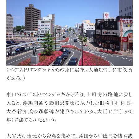
（ペデストリアンデッキからの東口展望。大通り左手に市役所
がある。）
東口のペデストリアンデッキから降り、上野方の路地に少し
入ると、湊線開通や勝田駅開業に尽力した旧勝田村村長・
大谷新介氏の顕彰碑が建立されている。大正14年（1925
年）に建てられたという。
大谷氏は地元から資金を集めて、勝田から平磯間を結ぶ武