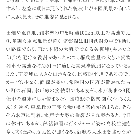
切り離すために暫く停車。土浦を発車し、更に列車が北進
すると、左窓に朝日に照らされた筑波山が田園風景の向こう
に大きく見え、その雄姿に見とれる。
田畑や荒れ地、雑木林の中を時速100km以上の高速で走
り、単調な車窓風景が続く。常磐線は旧国鉄線の中でも新し
い路線であり、東北本線の大難所である矢板峠（やいたと
うげ）を避ける役割があったので、編成重量の大きい貨物
列車や高速な特急列車に適した高規格線路になっている。
また、南茨城は大きな山地もなく､比較的平坦であるので、
カーブも少なく、直線が長い。常陸国の国府が置かれた古
い町の石岡、水戸線の接続駅である友部、水戸梅まつり開
催中の週末にしか停まらない臨時駅の偕楽園（かいらくえ
ん）を過ぎ、車掌氏の丁寧な乗り換え案内が始まると、そろ
そろ水戸に到着。水戸で大勢の乗客が入れ替わると、今日
は休日であるが、部活練習に行くジャージ姿の高校生達も
多く乗り込み、地元色が強くなる。沿線の大水田を眺めなが