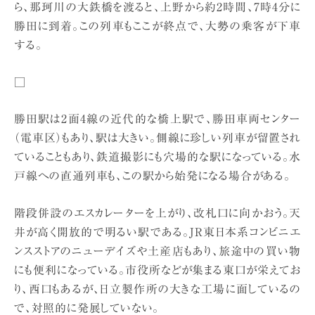
ら、那珂川の大鉄橋を渡ると、上野から約2時間、7時4分に
勝田に到着。この列車もここが終点で、大勢の乗客が下車
する。
□
勝田駅は2面4線の近代的な橋上駅で、勝田車両センター
（電車区）もあり、駅は大きい。側線に珍しい列車が留置され
ていることもあり、鉄道撮影にも穴場的な駅になっている。水
戸線への直通列車も、この駅から始発になる場合がある。
階段併設のエスカレーターを上がり、改札口に向かおう。天
井が高く開放的で明るい駅である。JR東日本系コンビニエ
ンスストアのニューデイズや土産店もあり、旅途中の買い物
にも便利になっている。市役所などが集まる東口が栄えてお
り、西口もあるが、日立製作所の大きな工場に面しているの
で、対照的に発展していない。