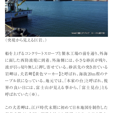
（突堤から見える巨岩。）
船を上げるコンクリートスロープと製氷工場の前を通り、外海
に面した西防波堤に到着。外海側には、小さな砂浜が残り、
波が引っ切り無しに押し寄せている。砂浜先の突き出ている
岩岬は、犬若岬【黄色マーカー】と呼ばれ、海抜20m程のテ
ーブル状になっている。地元では、「本家の台」と呼ばれ、視
界の良い日には、富士山が見える事から、「富士見台」とも
呼ばれていた（※）。
この犬若岬は、江戸時代末期に初めて日本地図を制作した