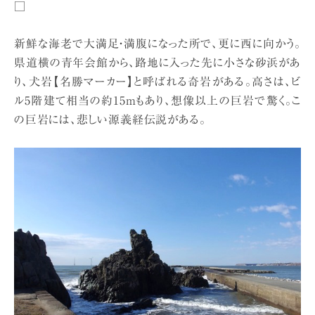
□
新鮮な海老で大満足・満腹になった所で、更に西に向かう。
県道横の青年会館から、路地に入った先に小さな砂浜があ
り、犬岩【名勝マーカー】と呼ばれる奇岩がある。高さは、ビ
ル5階建て相当の約15mもあり、想像以上の巨岩で驚く。こ
の巨岩には、悲しい源義経伝説がある。