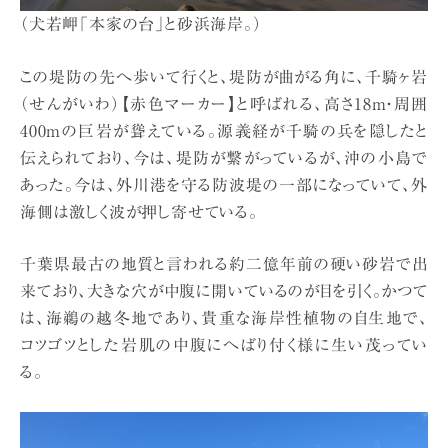
（犬若岬「本家の台」と砂浜海岸。）
この堤防の先へ歩いて行くと、堤防が曲がる角に、千騎ヶ岩
（せんがいわ）【赤色マーカー】と呼ばれる、高さ18m・周囲
400mの巨岩が聳えている。源義経が千騎の兵を隠したと
伝えられており、今は、堤防が繋がっているが、沖の小島で
あった。今は、外川港を守る防波堤の一部になっていて、外
海側は激しく波が押し寄せている。
千葉県最古の地質と言われる約二億年前の硬い砂岩で出
来ており、大きな穴が中腹に開いているのが目を引く。かつて
は、海鵜の越冬地であり、貴重な海岸性植物の自生地で、
コツゴツとした岩肌の中腹にへばり付く様に生い茂ってい
る。