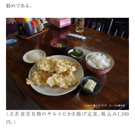
勧めである。
（犬若食堂名物のサルエビかき揚げ定食。税込み1,100
円。）