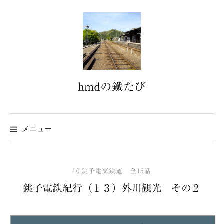
コ
ン
テ
ン
ツ
へ
hmdの鐵たび
ス
キ
ッ
プ
メニュー
10.銚子電気鉄道 全15話
銚子電鉄紀行（１３）外川観光 その２