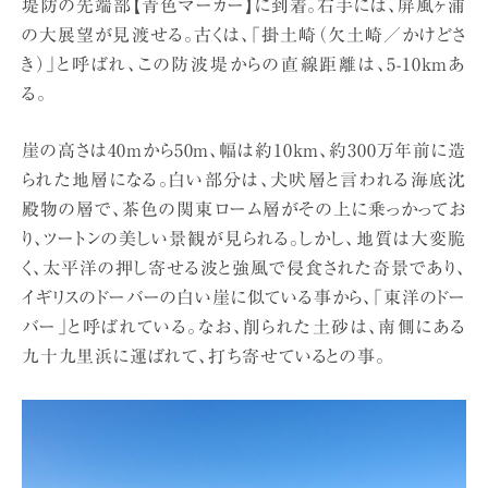
堤防の先端部【青色マーカー】に到着。右手には、屏風ヶ浦
の大展望が見渡せる。古くは、「掛土崎（欠土崎／かけどさ
き）」と呼ばれ、この防波堤からの直線距離は、5-10kmあ
る。
崖の高さは40mから50m、幅は約10km、約300万年前に造
られた地層になる。白い部分は、犬吠層と言われる海底沈
殿物の層で、茶色の関東ローム層がその上に乗っかってお
り、ツートンの美しい景観が見られる。しかし、地質は大変脆
く、太平洋の押し寄せる波と強風で侵食された奇景であり、
イギリスのドーバーの白い崖に似ている事から、「東洋のドー
バー」と呼ばれている。なお、削られた土砂は、南側にある
九十九里浜に運ばれて、打ち寄せているとの事。