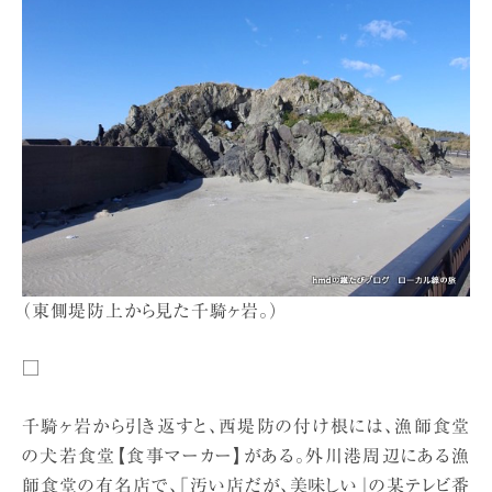
（東側堤防上から見た千騎ヶ岩。）
□
千騎ヶ岩から引き返すと、西堤防の付け根には、漁師食堂
の犬若食堂【食事マーカー】がある。外川港周辺にある漁
師食堂の有名店で、「汚い店だが、美味しい」の某テレビ番