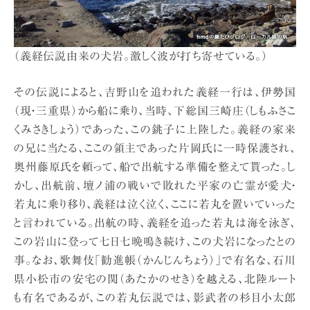
（義経伝説由来の犬岩。激しく波が打ち寄せている。）
その伝説によると、吉野山を追われた義経一行は、伊勢国
（現・三重県）から船に乗り、当時、下総国三崎庄（しもふさこ
くみさきしょう）であった、この銚子に上陸した。義経の家来
の兄に当たる、ここの領主であった片岡氏に一時保護され、
奥州藤原氏を頼って、船で出航する準備を整えて貰った。し
かし、出航前、壇ノ浦の戦いで敗れた平家の亡霊が愛犬・
若丸に乗り移り、義経は泣く泣く、ここに若丸を置いていった
と言われている。出航の時、義経を追った若丸は海を泳ぎ、
この岩山に登って七日七晩鳴き続け、この犬岩になったとの
事。なお、歌舞伎「勧進帳（かんじんちょう）」で有名な、石川
県小松市の安宅の関（あたかのせき）を越える、北陸ルート
も有名であるが、この若丸伝説では、影武者の杉目小太郎