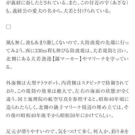
が義経に扮したとされている。また、この付近の字（あざな）
も、義経公の愛犬の名から、犬若と付けられている。
□
風も無く、波もあまり激しくないので、大防波堤の先端に行っ
てみよう。西に330m程も伸びる防波堤は、犬若堤防と言い、
北側にある犬若漁港【錨マーカー】やマリーナを守ってい
る。
外海側は大型テトラポット、内湾側はスタビックで防御されて
おり、この堤防の効果は絶大で、左右の海面の状態が全く
違う。国土地理院の航空写真を参照すると、昭和40年頃に
造られたらしく、北側の銚子マリーナ周辺の埋め立ては、そ
の後の昭和40年後半から昭和50年にかけてらしい。
足元が滑りやすいので、気をつけて歩く。何人か、釣り糸を