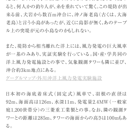
ると、何人かの釣り人が、糸を垂れていて驚く。この堤防が出
来る前、犬岩から数百m沖合に、沖ノ海老島（古くは、大海
老島）と言う小島があったが、近くに島影が無く、あのテーブ
ル上の突堤が元の小島なのかもしれない。
また、堤防から相当離れた洋上には、風力発電の巨大風車
が一基のみあり、実証実験を行っている。国・産・学共同の
洋上風力発電施設との事で、気象観測タワーも隣に並び、
沖合約3km地点にある。
グーグルマップ・外川沖洋上風力発電実験施設
日本初の海底着床式（固定式）風車で、羽根の直径は
92m、海面高は126m、水深11m、発電量2.4MW（一般家
庭1,200世帯分）の三菱重工業製との事。なお、隣の観測タ
ワーとの距離は285m、タワーの海面からの高さは100mもあ
る。