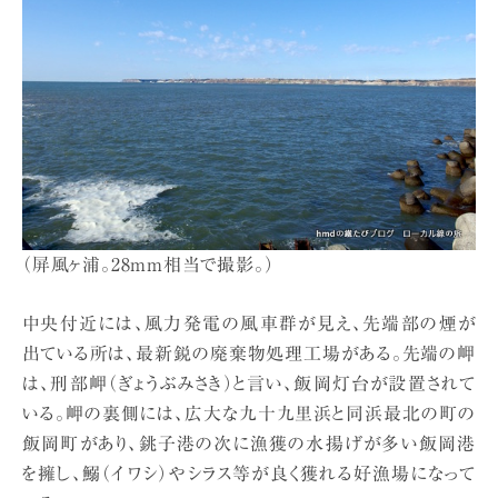
（屏風ヶ浦。28mm相当で撮影。）
中央付近には、風力発電の風車群が見え、先端部の煙が
出ている所は、最新鋭の廃棄物処理工場がある。先端の岬
は、刑部岬（ぎょうぶみさき）と言い、飯岡灯台が設置されて
いる。岬の裏側には、広大な九十九里浜と同浜最北の町の
飯岡町があり、銚子港の次に漁獲の水揚げが多い飯岡港
を擁し、鰯（イワシ）やシラス等が良く獲れる好漁場になって