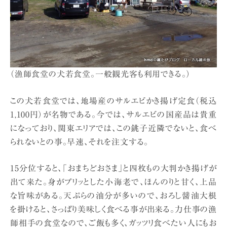
（漁師食堂の犬若食堂。一般観光客も利用できる。）
この犬若食堂では、地場産のサルエビかき揚げ定食（税込
1,100円）が名物である。今では、サルエビの国産品は貴重
になっており、関東エリアでは、この銚子近隣でないと、食べ
られないとの事。早速、それを注文する。
15分位すると、「おまちどおさま」と四枚もの大判かき揚げが
出て来た。身がプリッとした小海老で、ほんのりと甘く、上品
な旨味がある。天ぷらの油分が多いので、おろし醤油大根
を掛けると、さっぱり美味しく食べる事が出来る。力仕事の漁
師相手の食堂なので、ご飯も多く、ガッツリ食べたい人にもお