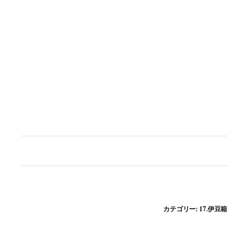
コ
ン
テ
ン
ツ
へ
ス
キ
ッ
プ
カテゴリー:
17.伊