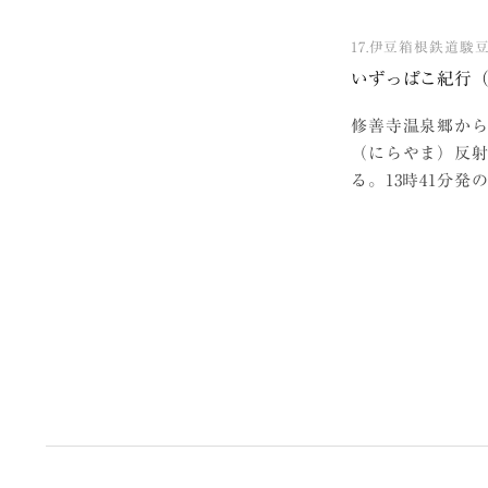
17.伊豆箱根鉄道駿
いずっぱこ紀行
修善寺温泉郷か
（にらやま）反
る。13時41分発
投
稿
の
ペ
ー
ジ
送
り