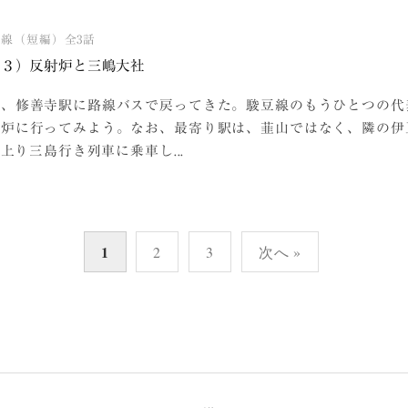
豆線（短編）全3話
（３）反射炉と三嶋大社
ら、修善寺駅に路線バスで戻ってきた。駿豆線のもうひとつの代
射炉に行ってみよう。なお、最寄り駅は、韮山ではなく、隣の伊
の上り三島行き列車に乗車し...
1
2
3
次へ »