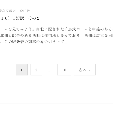
楽高原鐵道 全10話
（１０）日野駅 その２
ホームを見てみよう。南北に配された千鳥式ホームと中線のある
、北側と駅舎のある西側は住宅地となっており、西側は広大な田
、この駅発着の列車の為の引き上げ...
1
2
…
10
次へ »