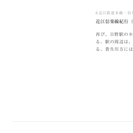
8.近江鉄道本線・信
近江信楽線紀行
再び、日野駅の
る。駅の周辺は
る。貴生川方には
投
稿
の
ペ
ー
ジ
送
り