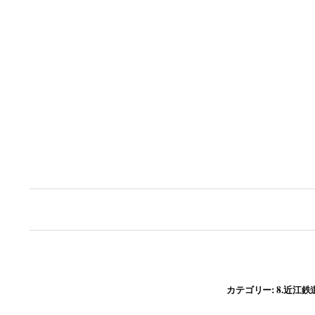
コ
ン
テ
ン
ツ
へ
ス
キ
ッ
プ
カテゴリー:
8.近江