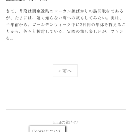
さて、普段は関東近県のローカル線ばかりの訪問取材である
が、たまには、遠く知らない町への旅もしてみたい。実は、
半年前から、ゴールデンウィーク中に3日間の年休を貰えるこ
とから、色々と検討していた。実際の旅も楽しいが、プラン
を...
投
« 前へ
稿
の
ペ
ー
ジ
送
り
hmdの鐵たび
Cookieについて