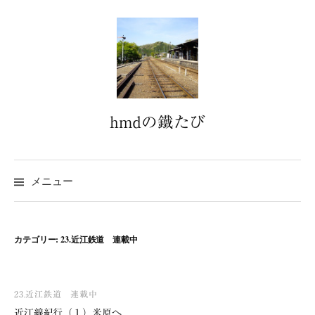
コ
ン
テ
ン
ツ
へ
hmdの鐵たび
ス
キ
ッ
プ
メニュー
カテゴリー:
23.近江鉄道 連載中
23.近江鉄道 連載中
近江線紀行（１）米原へ