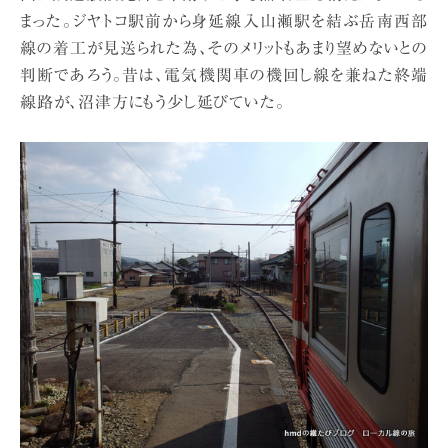
まった。ジヤトコ駅前から身延線入山瀬駅を結ぶ岳南西部
線の着工が見送られた為、そのメリットもあまり望めないとの
判断であろう。昔は、電気機関車の機回し線を兼ねた終端
線路が、沼津方にもう少し延びていた。