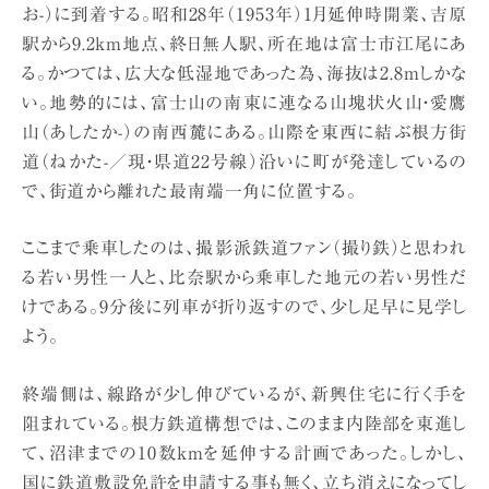
お-）に到着する。昭和28年（1953年）1月延伸時開業、吉原
駅から9.2km地点、終日無人駅、所在地は富士市江尾にあ
る。かつては、広大な低湿地であった為、海抜は2.8mしかな
い。地勢的には、富士山の南東に連なる山塊状火山・愛鷹
山（あしたか-）の南西麓にある。山際を東西に結ぶ根方街
道（ねかた-／現・県道22号線）沿いに町が発達しているの
で、街道から離れた最南端一角に位置する。
ここまで乗車したのは、撮影派鉄道ファン（撮り鉄）と思われ
る若い男性一人と、比奈駅から乗車した地元の若い男性だ
けである。9分後に列車が折り返すので、少し足早に見学し
よう。
終端側は、線路が少し伸びているが、新興住宅に行く手を
阻まれている。根方鉄道構想では、このまま内陸部を東進し
て、沼津までの10数kmを延伸する計画であった。しかし、
国に鉄道敷設免許を申請する事も無く、立ち消えになってし