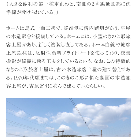
（大きな砂利の第一種車止めと、南側の2番線延長部に洗
浄線が設けられている。）
ホームは島式一面二線で、終端側に構内踏切があり、平屋
の木造駅舎と接続している。ホームには、小型のきのこ形旅
客上屋があり、新しく塗装し直してある。ホーム白線や旅客
上屋鉄柱は、反射性塗料ブライトコートを使っており、夜景
撮影が綺麗に映る工夫をしているという。なお、この特徴的
なきのこ形旅客上屋は、古い木造旅客上屋の建て替えであ
る。1970年代頃までは、このきのこ形に似た妻面の木造旅
客上屋が、吉原寄りに並んで建っていたらしい。