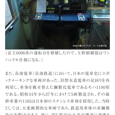
（京王6000系の運転台を移植したので、主幹制御器はワン
ハンドル仕様になる。）
また、岳南電車（岳南鉄道）において、日本の電車史にエポ
ックメーキングな車両があった。旧型木造電車の足回りを再
利用し、車体を載せ替えた鋼製化電車であるモハ1100形
である。昭和34年から37年にかけて5両製造され、その最
終車番の1105は日本初のステンレス車体を採用した。当時
としては、大変画期的な車両であり、鉄道用車体の非鋼製
化の先駆けである。後に、同じ県内の大井川鐵道に譲渡さ