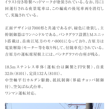
イラスト付き特製ヘッドマークが塗装されている。なお、月に1
回運行される夜景電車は、この編成の後尾車両を消灯し
て、実施されている。
正面デザインは7000形と共通であるが、緑色に塗装し、主
幹制御器はワンハンドルである。パンタグラフ設置とMユニッ
ト搭載は、岳南江尾方のモハ8001になっており、吉原方は
電装解除（モーター等を取り外して、付随車化）されている。
吉原方の運転席屋根上には、パンタグラフの台座が残る。
18.5mステンレス車体（運転台は鋼製とFPR製）、自重
32.0t（8101）、定員132人（8101）、
中空軸平行カルダン駆動、抵抗制御（界磁チョッパ制御
付）、空気ばね式台車、
ワンマン運転対応。