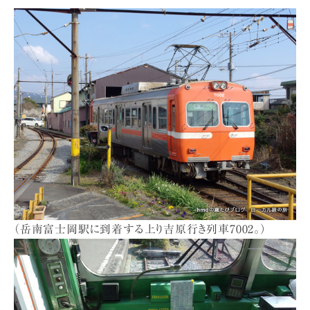
（岳南富士岡駅に到着する上り吉原行き列車7002。）