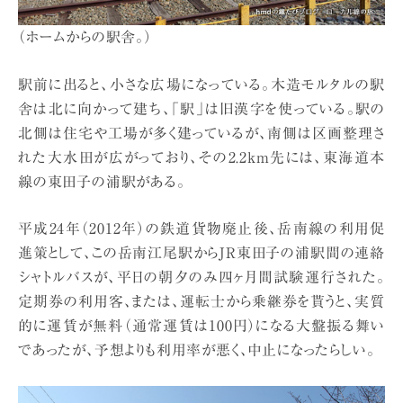
（ホームからの駅舎。）
駅前に出ると、小さな広場になっている。木造モルタルの駅
舎は北に向かって建ち、「駅」は旧漢字を使っている。駅の
北側は住宅や工場が多く建っているが、南側は区画整理さ
れた大水田が広がっており、その2.2km先には、東海道本
線の東田子の浦駅がある。
平成24年（2012年）の鉄道貨物廃止後、岳南線の利用促
進策として、この岳南江尾駅からJR東田子の浦駅間の連絡
シャトルバスが、平日の朝夕のみ四ヶ月間試験運行された。
定期券の利用客、または、運転士から乗継券を貰うと、実質
的に運賃が無料（通常運賃は100円）になる大盤振る舞い
であったが、予想よりも利用率が悪く、中止になったらしい。