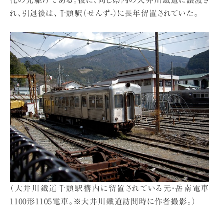
れ、引退後は、千頭駅（せんず-）に長年留置されていた。
（大井川鐵道千頭駅構内に留置されている元・岳南電車
1100形1105電車。※大井川鐵道訪問時に作者撮影。）