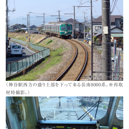
（神谷駅西方の盛り土部を下って来る岳南8000系。※再取
材時撮影。）