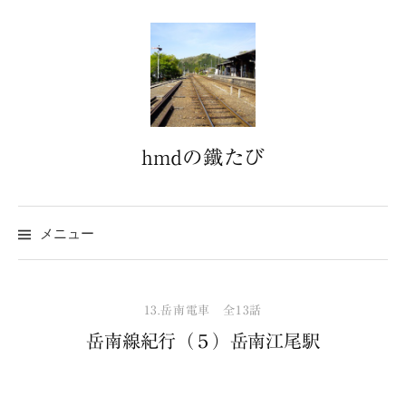
コ
ン
テ
ン
ツ
へ
hmdの鐵たび
ス
キ
ッ
プ
メニュー
13.岳南電車 全13話
岳南線紀行（５）岳南江尾駅