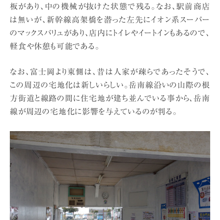
板があり、中の機械が抜けた状態で残る。なお、駅前商店
は無いが、新幹線高架橋を潜った左先にイオン系スーパー
のマックスバリュがあり、店内にトイレやイートインもあるので、
軽食や休憩も可能である。
なお、富士岡より東側は、昔は人家が疎らであったそうで、
この周辺の宅地化は新しいらしい。岳南線沿いの山際の根
方街道と線路の間に住宅地が建ち並んでいる事から、岳南
線が周辺の宅地化に影響を与えているのが判る。