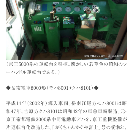
（京王5000系の運転台を移植。懐かしい若草色の昭和のツ
ーハンドル運転台である。）
◆岳南電車8000形（モハ8001+クハ8101）◆
平成14年（2002年）導入車両。岳南江尾方モハ8001は昭
和47年、吉原方クハ8101は昭和42年の東急車輌製造。元・
京王帝都電鉄3000系中間電動車デハを、京王重機整備が
片運転台化改造した。「がくちゃんかぐや富士」号の愛称と、