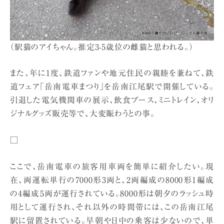
（駅猫のアイちゃん。推定3-5歳位の雌猫と思われる。）
また、年に1度、鉄道ファンや地元住民の親睦を兼ねて、鉄
道フェア「岳南電車まつり」を岳南江尾駅で開催している。
引退した電気機関車の展示、飲食ブース、ミニトレイン、オリ
ジナルグッズ販売等で、大変賑わうとの事。
□
ここで、岳南電車の旅客用車両を簡単に紹介したい。現
在、両運転単行の7000形3両と、2両編成の8000形1編成
の4編成5両が運行されている。8000形は朝夕のラッシュ時
用として運行され、それ以外の時間帯には、この岳南江尾
駅に留置されている。早朝や日中の乗客は少ないので、単