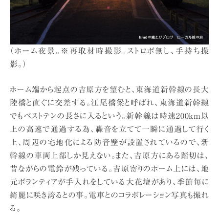
（ホーム夜景。※再取材時撮影。ストロボ無し、手持ち撮
影。）
ホーム端から起点の吉原方を望むと、東海道新幹線の長大
陸橋と直ぐに交差する。江尾橋梁と呼ばれ、東海道新幹線
でもベストテンの長さに入るという。新幹線は時速200km以
上の高速で通過する為、轟音を立てて一瞬に通過して行く
上、周辺の宅地化による防音壁が設置されているので、新
幹線の車両上部しか見えない。また、吉原方にある踏切は、
昔ながらの電鈴が残っている。吉原寄りのホーム上には、地
元ボランティアが手入れをしている大花壇があり、季節毎に
綺麗に咲き誇るとの事。電車とのコラボレーション写真も撮れ
る。